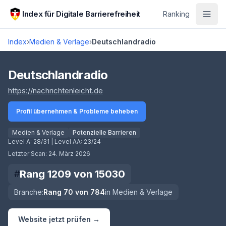
Zum Hauptinhalt springen
Index für Digitale Barrierefreiheit
Ranking
Index
›
Medien & Verlage
›
Deutschlandradio
Score lädt
Deutschlandradio
(öffnet in neuem Tab)
https://nachrichtenleicht.de
Profil übernehmen & Probleme beheben
Medien & Verlage
Potenzielle Barrieren
Level A:
28/31
| Level AA:
23/24
Letzter Scan:
24. März 2026
Rang
1209
von
15030
#
Branche:
Rang
70
von
784
in
Medien & Verlage
Website jetzt prüfen →