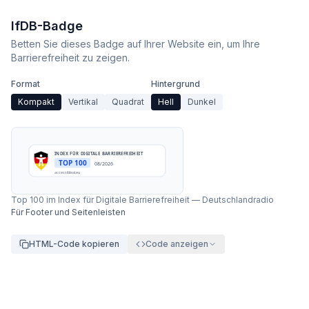
IfDB-Badge
Betten Sie dieses Badge auf Ihrer Website ein, um Ihre
Barrierefreiheit zu zeigen.
Format
Hintergrund
Kompakt
Vertikal
Quadrat
Hell
Dunkel
INDEX FÜR DIGITALE BARRIEREFREIHEIT
TOP 100
08/2026
accessibleai.eu
Top 100 im Index für Digitale Barrierefreiheit
—
Deutschlandradio
Für Footer und Seitenleisten
HTML-Code kopieren
Code anzeigen