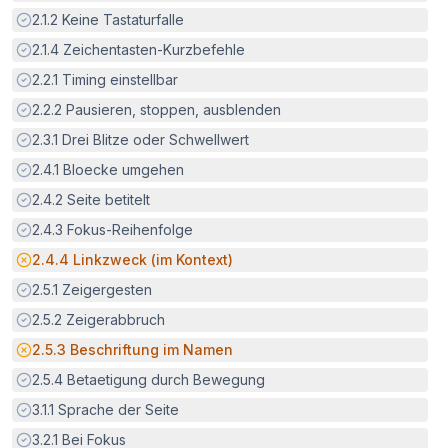
Erfüllt:
2.1.2
Keine Tastaturfalle
Erfüllt:
2.1.4
Zeichentasten-Kurzbefehle
Erfüllt:
2.2.1
Timing einstellbar
Erfüllt:
2.2.2
Pausieren, stoppen, ausblenden
Erfüllt:
2.3.1
Drei Blitze oder Schwellwert
Erfüllt:
2.4.1
Bloecke umgehen
Erfüllt:
2.4.2
Seite betitelt
Erfüllt:
2.4.3
Fokus-Reihenfolge
Potenzielle Barriere:
2.4.4
Linkzweck (im Kontext)
Erfüllt:
2.5.1
Zeigergesten
Erfüllt:
2.5.2
Zeigerabbruch
Potenzielle Barriere:
2.5.3
Beschriftung im Namen
Erfüllt:
2.5.4
Betaetigung durch Bewegung
Erfüllt:
3.1.1
Sprache der Seite
Erfüllt:
3.2.1
Bei Fokus