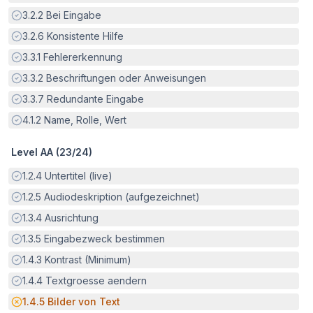
Erfüllt:
3.2.2
Bei Eingabe
Erfüllt:
3.2.6
Konsistente Hilfe
Erfüllt:
3.3.1
Fehlererkennung
Erfüllt:
3.3.2
Beschriftungen oder Anweisungen
Erfüllt:
3.3.7
Redundante Eingabe
Erfüllt:
4.1.2
Name, Rolle, Wert
Level AA (
23
/
24
)
Erfüllt:
1.2.4
Untertitel (live)
Erfüllt:
1.2.5
Audiodeskription (aufgezeichnet)
Erfüllt:
1.3.4
Ausrichtung
Erfüllt:
1.3.5
Eingabezweck bestimmen
Erfüllt:
1.4.3
Kontrast (Minimum)
Erfüllt:
1.4.4
Textgroesse aendern
Potenzielle Barriere:
1.4.5
Bilder von Text