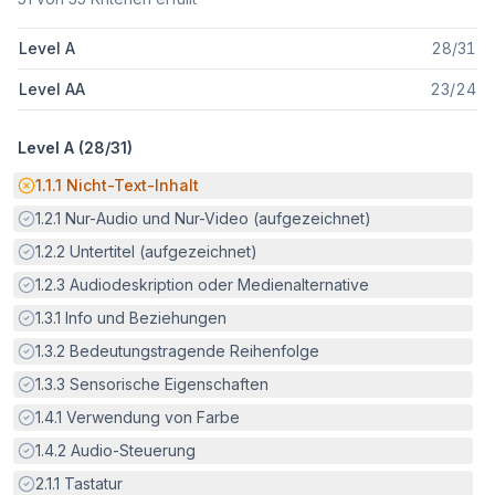
Level A
28
/
31
Level AA
23
/
24
Level A (
28
/
31
)
Potenzielle Barriere:
1.1.1
Nicht-Text-Inhalt
Erfüllt:
1.2.1
Nur-Audio und Nur-Video (aufgezeichnet)
Erfüllt:
1.2.2
Untertitel (aufgezeichnet)
Erfüllt:
1.2.3
Audiodeskription oder Medienalternative
Erfüllt:
1.3.1
Info und Beziehungen
Erfüllt:
1.3.2
Bedeutungstragende Reihenfolge
Erfüllt:
1.3.3
Sensorische Eigenschaften
Erfüllt:
1.4.1
Verwendung von Farbe
Erfüllt:
1.4.2
Audio-Steuerung
Erfüllt:
2.1.1
Tastatur