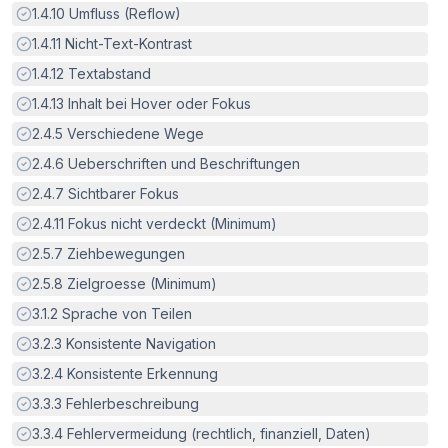
Erfüllt:
1.4.10
Umfluss (Reflow)
Erfüllt:
1.4.11
Nicht-Text-Kontrast
Erfüllt:
1.4.12
Textabstand
Erfüllt:
1.4.13
Inhalt bei Hover oder Fokus
Erfüllt:
2.4.5
Verschiedene Wege
Erfüllt:
2.4.6
Ueberschriften und Beschriftungen
Erfüllt:
2.4.7
Sichtbarer Fokus
Erfüllt:
2.4.11
Fokus nicht verdeckt (Minimum)
Erfüllt:
2.5.7
Ziehbewegungen
Erfüllt:
2.5.8
Zielgroesse (Minimum)
Erfüllt:
3.1.2
Sprache von Teilen
Erfüllt:
3.2.3
Konsistente Navigation
Erfüllt:
3.2.4
Konsistente Erkennung
Erfüllt:
3.3.3
Fehlerbeschreibung
Erfüllt:
3.3.4
Fehlervermeidung (rechtlich, finanziell, Daten)