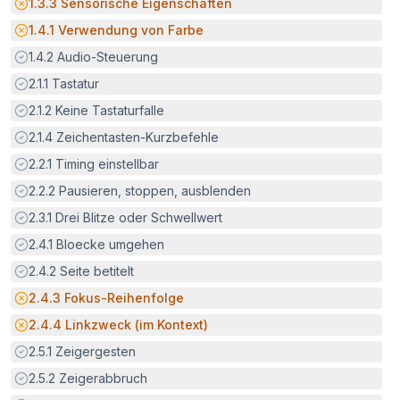
Potenzielle Barriere:
1.3.3
Sensorische Eigenschaften
Potenzielle Barriere:
1.4.1
Verwendung von Farbe
Erfüllt:
1.4.2
Audio-Steuerung
Erfüllt:
2.1.1
Tastatur
Erfüllt:
2.1.2
Keine Tastaturfalle
Erfüllt:
2.1.4
Zeichentasten-Kurzbefehle
Erfüllt:
2.2.1
Timing einstellbar
Erfüllt:
2.2.2
Pausieren, stoppen, ausblenden
Erfüllt:
2.3.1
Drei Blitze oder Schwellwert
Erfüllt:
2.4.1
Bloecke umgehen
Erfüllt:
2.4.2
Seite betitelt
Potenzielle Barriere:
2.4.3
Fokus-Reihenfolge
Potenzielle Barriere:
2.4.4
Linkzweck (im Kontext)
Erfüllt:
2.5.1
Zeigergesten
Erfüllt:
2.5.2
Zeigerabbruch