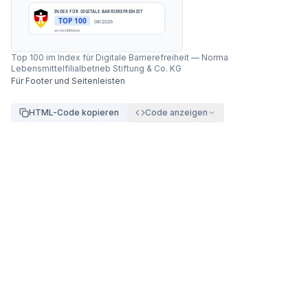
INDEX FÜR DIGITALE BARRIEREFREIHEIT
TOP 100
08/2026
accessibleai.eu
Top 100 im Index für Digitale Barrierefreiheit
—
Norma
Lebensmittelfilialbetrieb Stiftung & Co. KG
Für Footer und Seitenleisten
HTML-Code kopieren
Code anzeigen