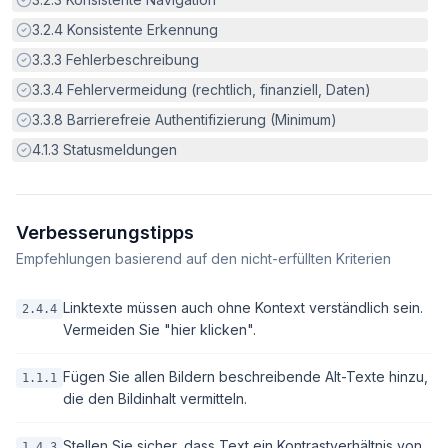
Erfüllt:
3.2.4
Konsistente Erkennung
Erfüllt:
3.3.3
Fehlerbeschreibung
Erfüllt:
3.3.4
Fehlervermeidung (rechtlich, finanziell, Daten)
Erfüllt:
3.3.8
Barrierefreie Authentifizierung (Minimum)
Erfüllt:
4.1.3
Statusmeldungen
Verbesserungstipps
Empfehlungen basierend auf den nicht-erfüllten Kriterien
Linktexte müssen auch ohne Kontext verständlich sein.
2.4.4
Vermeiden Sie "hier klicken".
Fügen Sie allen Bildern beschreibende Alt-Texte hinzu,
1.1.1
die den Bildinhalt vermitteln.
Stellen Sie sicher, dass Text ein Kontrastverhältnis von
1.4.3