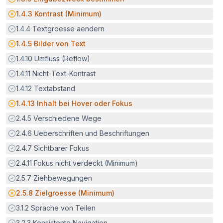
Potenzielle Barriere:
1.4.3
Kontrast (Minimum)
Erfüllt:
1.4.4
Textgroesse aendern
Potenzielle Barriere:
1.4.5
Bilder von Text
Erfüllt:
1.4.10
Umfluss (Reflow)
Erfüllt:
1.4.11
Nicht-Text-Kontrast
Erfüllt:
1.4.12
Textabstand
Potenzielle Barriere:
1.4.13
Inhalt bei Hover oder Fokus
Erfüllt:
2.4.5
Verschiedene Wege
Erfüllt:
2.4.6
Ueberschriften und Beschriftungen
Erfüllt:
2.4.7
Sichtbarer Fokus
Erfüllt:
2.4.11
Fokus nicht verdeckt (Minimum)
Erfüllt:
2.5.7
Ziehbewegungen
Potenzielle Barriere:
2.5.8
Zielgroesse (Minimum)
Erfüllt:
3.1.2
Sprache von Teilen
Erfüllt:
3.2.3
Konsistente Navigation