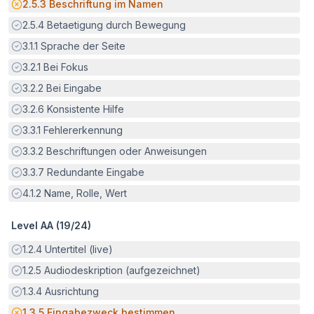
Potenzielle Barriere:
2.5.3
Beschriftung im Namen
Erfüllt:
2.5.4
Betaetigung durch Bewegung
Erfüllt:
3.1.1
Sprache der Seite
Erfüllt:
3.2.1
Bei Fokus
Erfüllt:
3.2.2
Bei Eingabe
Erfüllt:
3.2.6
Konsistente Hilfe
Erfüllt:
3.3.1
Fehlererkennung
Erfüllt:
3.3.2
Beschriftungen oder Anweisungen
Erfüllt:
3.3.7
Redundante Eingabe
Erfüllt:
4.1.2
Name, Rolle, Wert
Level AA (
19
/
24
)
Erfüllt:
1.2.4
Untertitel (live)
Erfüllt:
1.2.5
Audiodeskription (aufgezeichnet)
Erfüllt:
1.3.4
Ausrichtung
Potenzielle Barriere:
1.3.5
Eingabezweck bestimmen