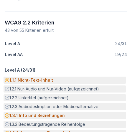
WCAG 2.2 Kriterien
43
von
55
Kriterien erfüllt
Level A
24
/
31
Level AA
19
/
24
Level A (
24
/
31
)
Potenzielle Barriere:
1.1.1
Nicht-Text-Inhalt
Erfüllt:
1.2.1
Nur-Audio und Nur-Video (aufgezeichnet)
Erfüllt:
1.2.2
Untertitel (aufgezeichnet)
Erfüllt:
1.2.3
Audiodeskription oder Medienalternative
Potenzielle Barriere:
1.3.1
Info und Beziehungen
Erfüllt:
1.3.2
Bedeutungstragende Reihenfolge