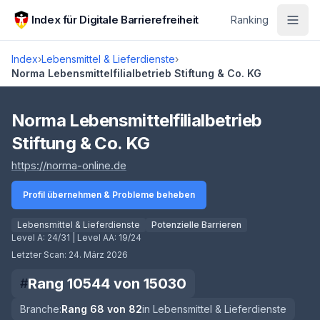
Zum Hauptinhalt springen
Index für Digitale Barrierefreiheit
Ranking
Index
›
Lebensmittel & Lieferdienste
›
Norma Lebensmittelfilialbetrieb Stiftung & Co. KG
Score lädt
Norma Lebensmittelfilialbetrieb
Stiftung & Co. KG
(öffnet in neuem Tab)
https://norma-online.de
Profil übernehmen & Probleme beheben
Lebensmittel & Lieferdienste
Potenzielle Barrieren
Level A:
24/31
| Level AA:
19/24
Letzter Scan:
24. März 2026
Rang
10544
von
15030
#
Branche:
Rang
68
von
82
in
Lebensmittel & Lieferdienste