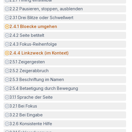
Erfüllt:
2.2.2
Pausieren, stoppen, ausblenden
Erfüllt:
2.3.1
Drei Blitze oder Schwellwert
Potenzielle Barriere:
2.4.1
Bloecke umgehen
Erfüllt:
2.4.2
Seite betitelt
Erfüllt:
2.4.3
Fokus-Reihenfolge
Potenzielle Barriere:
2.4.4
Linkzweck (im Kontext)
Erfüllt:
2.5.1
Zeigergesten
Erfüllt:
2.5.2
Zeigerabbruch
Erfüllt:
2.5.3
Beschriftung im Namen
Erfüllt:
2.5.4
Betaetigung durch Bewegung
Erfüllt:
3.1.1
Sprache der Seite
Erfüllt:
3.2.1
Bei Fokus
Erfüllt:
3.2.2
Bei Eingabe
Erfüllt:
3.2.6
Konsistente Hilfe