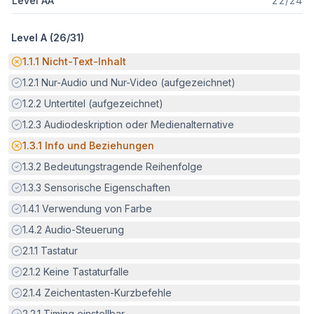
Level AA
22
/
24
Level A (
26
/
31
)
Potenzielle Barriere:
1.1.1
Nicht-Text-Inhalt
Erfüllt:
1.2.1
Nur-Audio und Nur-Video (aufgezeichnet)
Erfüllt:
1.2.2
Untertitel (aufgezeichnet)
Erfüllt:
1.2.3
Audiodeskription oder Medienalternative
Potenzielle Barriere:
1.3.1
Info und Beziehungen
Erfüllt:
1.3.2
Bedeutungstragende Reihenfolge
Erfüllt:
1.3.3
Sensorische Eigenschaften
Erfüllt:
1.4.1
Verwendung von Farbe
Erfüllt:
1.4.2
Audio-Steuerung
Erfüllt:
2.1.1
Tastatur
Erfüllt:
2.1.2
Keine Tastaturfalle
Erfüllt:
2.1.4
Zeichentasten-Kurzbefehle
Erfüllt:
2.2.1
Timing einstellbar