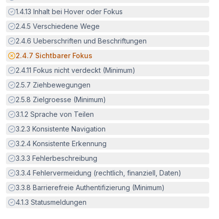
Erfüllt:
1.4.13
Inhalt bei Hover oder Fokus
Erfüllt:
2.4.5
Verschiedene Wege
Erfüllt:
2.4.6
Ueberschriften und Beschriftungen
Potenzielle Barriere:
2.4.7
Sichtbarer Fokus
Erfüllt:
2.4.11
Fokus nicht verdeckt (Minimum)
Erfüllt:
2.5.7
Ziehbewegungen
Erfüllt:
2.5.8
Zielgroesse (Minimum)
Erfüllt:
3.1.2
Sprache von Teilen
Erfüllt:
3.2.3
Konsistente Navigation
Erfüllt:
3.2.4
Konsistente Erkennung
Erfüllt:
3.3.3
Fehlerbeschreibung
Erfüllt:
3.3.4
Fehlervermeidung (rechtlich, finanziell, Daten)
Erfüllt:
3.3.8
Barrierefreie Authentifizierung (Minimum)
Erfüllt:
4.1.3
Statusmeldungen