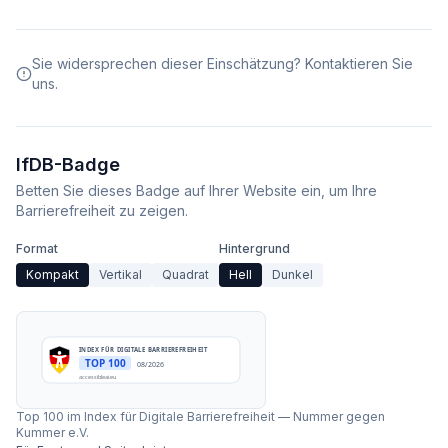
Sie widersprechen dieser Einschätzung? Kontaktieren Sie
uns.
IfDB-Badge
Betten Sie dieses Badge auf Ihrer Website ein, um Ihre
Barrierefreiheit zu zeigen.
Format
Hintergrund
Kompakt
Vertikal
Quadrat
Hell
Dunkel
INDEX FÜR DIGITALE BARRIEREFREIHEIT
TOP 100
08/2026
accessibleai.eu
Top 100 im Index für Digitale Barrierefreiheit
—
Nummer gegen
Kummer e.V.