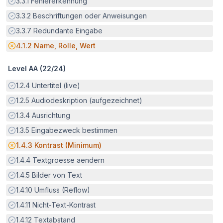
Erfüllt:
3.3.1
Fehlererkennung
Erfüllt:
3.3.2
Beschriftungen oder Anweisungen
Erfüllt:
3.3.7
Redundante Eingabe
Potenzielle Barriere:
4.1.2
Name, Rolle, Wert
Level AA (
22
/
24
)
Erfüllt:
1.2.4
Untertitel (live)
Erfüllt:
1.2.5
Audiodeskription (aufgezeichnet)
Erfüllt:
1.3.4
Ausrichtung
Erfüllt:
1.3.5
Eingabezweck bestimmen
Potenzielle Barriere:
1.4.3
Kontrast (Minimum)
Erfüllt:
1.4.4
Textgroesse aendern
Erfüllt:
1.4.5
Bilder von Text
Erfüllt:
1.4.10
Umfluss (Reflow)
Erfüllt:
1.4.11
Nicht-Text-Kontrast
Erfüllt:
1.4.12
Textabstand