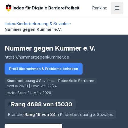
Zum Hauptinhalt springen
Index für Digitale Barrierefreiheit
Ranking
Index
›
Kinderbetreuung & Soziales
›
Nummer gegen Kummer e.V.
Score lädt
Nummer gegen Kummer e.V.
(öffnet in neuem Tab)
https://nummergegenkummer.de
Profil übernehmen & Probleme beheben
Kinderbetreuung & Soziales
Potenzielle Barrieren
Level A:
26/31
| Level AA:
22/24
Letzter Scan:
24. März 2026
Rang
4688
von
15030
#
Branche:
Rang
16
von
34
in
Kinderbetreuung & Soziales