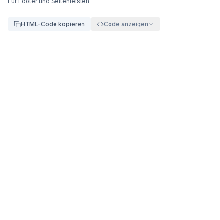
Für Footer und Seitenleisten
HTML-Code kopieren
Code anzeigen