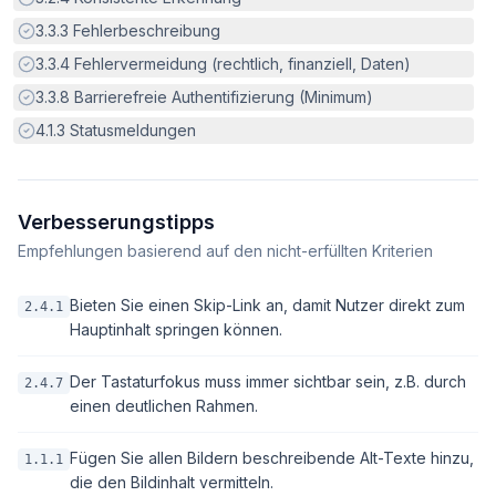
Erfüllt:
3.3.3
Fehlerbeschreibung
Erfüllt:
3.3.4
Fehlervermeidung (rechtlich, finanziell, Daten)
Erfüllt:
3.3.8
Barrierefreie Authentifizierung (Minimum)
Erfüllt:
4.1.3
Statusmeldungen
Verbesserungstipps
Empfehlungen basierend auf den nicht-erfüllten Kriterien
Bieten Sie einen Skip-Link an, damit Nutzer direkt zum
2.4.1
Hauptinhalt springen können.
Der Tastaturfokus muss immer sichtbar sein, z.B. durch
2.4.7
einen deutlichen Rahmen.
Fügen Sie allen Bildern beschreibende Alt-Texte hinzu,
1.1.1
die den Bildinhalt vermitteln.