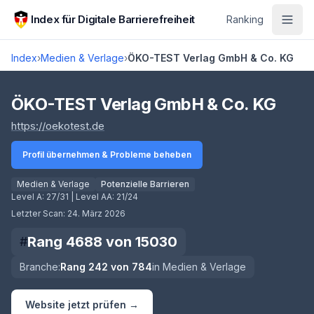
Zum Hauptinhalt springen
Index für Digitale Barrierefreiheit
Ranking
Index
›
Medien & Verlage
›
ÖKO-TEST Verlag GmbH & Co. KG
Score lädt
ÖKO-TEST Verlag GmbH & Co. KG
(öffnet in neuem Tab)
https://oekotest.de
Profil übernehmen & Probleme beheben
Medien & Verlage
Potenzielle Barrieren
Level A:
27/31
| Level AA:
21/24
Letzter Scan:
24. März 2026
Rang
4688
von
15030
#
Branche:
Rang
242
von
784
in
Medien & Verlage
Website jetzt prüfen →