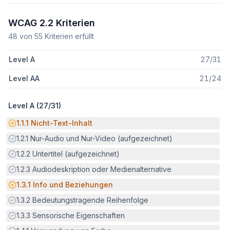
WCAG 2.2 Kriterien
48
von
55
Kriterien erfüllt
Level A
27
/
31
Level AA
21
/
24
Level A (
27
/
31
)
Potenzielle Barriere:
1.1.1
Nicht-Text-Inhalt
Erfüllt:
1.2.1
Nur-Audio und Nur-Video (aufgezeichnet)
Erfüllt:
1.2.2
Untertitel (aufgezeichnet)
Erfüllt:
1.2.3
Audiodeskription oder Medienalternative
Potenzielle Barriere:
1.3.1
Info und Beziehungen
Erfüllt:
1.3.2
Bedeutungstragende Reihenfolge
Erfüllt:
1.3.3
Sensorische Eigenschaften