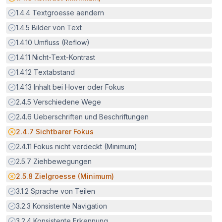
Erfüllt:
1.4.4
Textgroesse aendern
Erfüllt:
1.4.5
Bilder von Text
Erfüllt:
1.4.10
Umfluss (Reflow)
Erfüllt:
1.4.11
Nicht-Text-Kontrast
Erfüllt:
1.4.12
Textabstand
Erfüllt:
1.4.13
Inhalt bei Hover oder Fokus
Erfüllt:
2.4.5
Verschiedene Wege
Erfüllt:
2.4.6
Ueberschriften und Beschriftungen
Potenzielle Barriere:
2.4.7
Sichtbarer Fokus
Erfüllt:
2.4.11
Fokus nicht verdeckt (Minimum)
Erfüllt:
2.5.7
Ziehbewegungen
Potenzielle Barriere:
2.5.8
Zielgroesse (Minimum)
Erfüllt:
3.1.2
Sprache von Teilen
Erfüllt:
3.2.3
Konsistente Navigation
Erfüllt:
3.2.4
Konsistente Erkennung