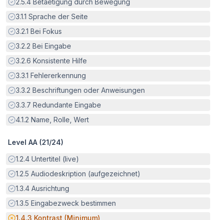
Erfüllt:
2.5.4
Betaetigung durch Bewegung
Erfüllt:
3.1.1
Sprache der Seite
Erfüllt:
3.2.1
Bei Fokus
Erfüllt:
3.2.2
Bei Eingabe
Erfüllt:
3.2.6
Konsistente Hilfe
Erfüllt:
3.3.1
Fehlererkennung
Erfüllt:
3.3.2
Beschriftungen oder Anweisungen
Erfüllt:
3.3.7
Redundante Eingabe
Erfüllt:
4.1.2
Name, Rolle, Wert
Level AA (
21
/
24
)
Erfüllt:
1.2.4
Untertitel (live)
Erfüllt:
1.2.5
Audiodeskription (aufgezeichnet)
Erfüllt:
1.3.4
Ausrichtung
Erfüllt:
1.3.5
Eingabezweck bestimmen
Potenzielle Barriere:
1.4.3
Kontrast (Minimum)