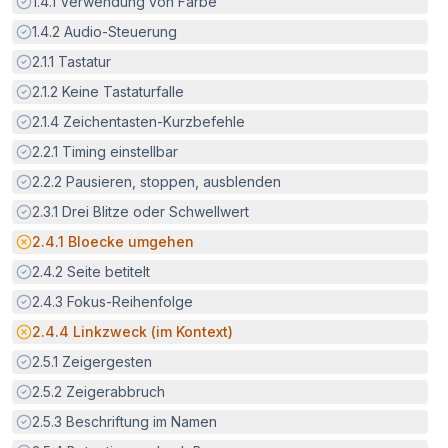
Erfüllt:
1.4.1
Verwendung von Farbe
Erfüllt:
1.4.2
Audio-Steuerung
Erfüllt:
2.1.1
Tastatur
Erfüllt:
2.1.2
Keine Tastaturfalle
Erfüllt:
2.1.4
Zeichentasten-Kurzbefehle
Erfüllt:
2.2.1
Timing einstellbar
Erfüllt:
2.2.2
Pausieren, stoppen, ausblenden
Erfüllt:
2.3.1
Drei Blitze oder Schwellwert
Potenzielle Barriere:
2.4.1
Bloecke umgehen
Erfüllt:
2.4.2
Seite betitelt
Erfüllt:
2.4.3
Fokus-Reihenfolge
Potenzielle Barriere:
2.4.4
Linkzweck (im Kontext)
Erfüllt:
2.5.1
Zeigergesten
Erfüllt:
2.5.2
Zeigerabbruch
Erfüllt:
2.5.3
Beschriftung im Namen