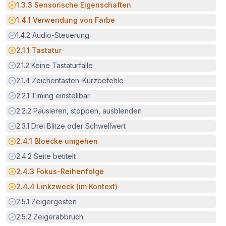
Potenzielle Barriere:
1.3.3
Sensorische Eigenschaften
Potenzielle Barriere:
1.4.1
Verwendung von Farbe
Erfüllt:
1.4.2
Audio-Steuerung
Potenzielle Barriere:
2.1.1
Tastatur
Erfüllt:
2.1.2
Keine Tastaturfalle
Erfüllt:
2.1.4
Zeichentasten-Kurzbefehle
Erfüllt:
2.2.1
Timing einstellbar
Erfüllt:
2.2.2
Pausieren, stoppen, ausblenden
Erfüllt:
2.3.1
Drei Blitze oder Schwellwert
Potenzielle Barriere:
2.4.1
Bloecke umgehen
Erfüllt:
2.4.2
Seite betitelt
Potenzielle Barriere:
2.4.3
Fokus-Reihenfolge
Potenzielle Barriere:
2.4.4
Linkzweck (im Kontext)
Erfüllt:
2.5.1
Zeigergesten
Erfüllt:
2.5.2
Zeigerabbruch