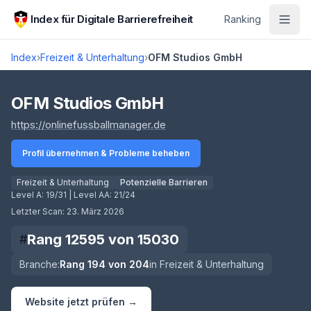
Zum Hauptinhalt springen
Index für Digitale Barrierefreiheit
Ranking
Index
›
Freizeit & Unterhaltung
›
OFM Studios GmbH
Score lädt
OFM Studios GmbH
(öffnet in neuem Tab)
https://onlinefussballmanager.de
Profil übernehmen & Probleme beheben
Freizeit & Unterhaltung
Potenzielle Barrieren
Level A:
19/31
| Level AA:
21/24
Letzter Scan:
23. März 2026
Rang
12595
von
15030
#
Branche:
Rang
194
von
204
in
Freizeit & Unterhaltung
Website jetzt prüfen →