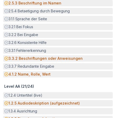
Potenzielle Barriere:
2.5.3
Beschriftung im Namen
Erfüllt:
2.5.4
Betaetigung durch Bewegung
Erfüllt:
3.1.1
Sprache der Seite
Erfüllt:
3.2.1
Bei Fokus
Erfüllt:
3.2.2
Bei Eingabe
Erfüllt:
3.2.6
Konsistente Hilfe
Erfüllt:
3.3.1
Fehlererkennung
Potenzielle Barriere:
3.3.2
Beschriftungen oder Anweisungen
Erfüllt:
3.3.7
Redundante Eingabe
Potenzielle Barriere:
4.1.2
Name, Rolle, Wert
Level AA (
21
/
24
)
Erfüllt:
1.2.4
Untertitel (live)
Potenzielle Barriere:
1.2.5
Audiodeskription (aufgezeichnet)
Erfüllt:
1.3.4
Ausrichtung