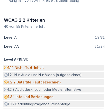
Rang
194
von
204
in Freizeit & Unterhaltung
WCAG 2.2 Kriterien
40
von
55
Kriterien erfüllt
Level A
19
/
31
Level AA
21
/
24
Level A (
19
/
31
)
Potenzielle Barriere:
1.1.1
Nicht-Text-Inhalt
Erfüllt:
1.2.1
Nur-Audio und Nur-Video (aufgezeichnet)
Potenzielle Barriere:
1.2.2
Untertitel (aufgezeichnet)
Erfüllt:
1.2.3
Audiodeskription oder Medienalternative
Potenzielle Barriere:
1.3.1
Info und Beziehungen
Erfüllt:
1.3.2
Bedeutungstragende Reihenfolge