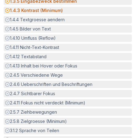
Potenzielle Barriere:
1.3.5
Eingabezweck bestimmen
Potenzielle Barriere:
1.4.3
Kontrast (Minimum)
Erfüllt:
1.4.4
Textgroesse aendern
Erfüllt:
1.4.5
Bilder von Text
Erfüllt:
1.4.10
Umfluss (Reflow)
Erfüllt:
1.4.11
Nicht-Text-Kontrast
Erfüllt:
1.4.12
Textabstand
Erfüllt:
1.4.13
Inhalt bei Hover oder Fokus
Erfüllt:
2.4.5
Verschiedene Wege
Erfüllt:
2.4.6
Ueberschriften und Beschriftungen
Erfüllt:
2.4.7
Sichtbarer Fokus
Erfüllt:
2.4.11
Fokus nicht verdeckt (Minimum)
Erfüllt:
2.5.7
Ziehbewegungen
Erfüllt:
2.5.8
Zielgroesse (Minimum)
Erfüllt:
3.1.2
Sprache von Teilen