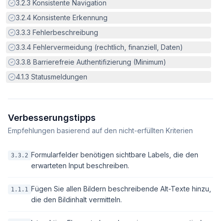
Erfüllt:
3.2.3
Konsistente Navigation
Erfüllt:
3.2.4
Konsistente Erkennung
Erfüllt:
3.3.3
Fehlerbeschreibung
Erfüllt:
3.3.4
Fehlervermeidung (rechtlich, finanziell, Daten)
Erfüllt:
3.3.8
Barrierefreie Authentifizierung (Minimum)
Erfüllt:
4.1.3
Statusmeldungen
Verbesserungstipps
Empfehlungen basierend auf den nicht-erfüllten Kriterien
Formularfelder benötigen sichtbare Labels, die den
3.3.2
erwarteten Input beschreiben.
Fügen Sie allen Bildern beschreibende Alt-Texte hinzu,
1.1.1
die den Bildinhalt vermitteln.