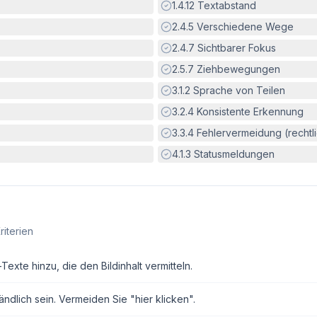
Erfüllt:
1.4.12
Textabstand
Erfüllt:
2.4.5
Verschiedene Wege
Erfüllt:
2.4.7
Sichtbarer Fokus
Erfüllt:
2.5.7
Ziehbewegungen
Erfüllt:
3.1.2
Sprache von Teilen
Erfüllt:
3.2.4
Konsistente Erkennung
Erfüllt:
3.3.4
Fehlervermeidung (rechtlic
Erfüllt:
4.1.3
Statusmeldungen
riterien
exte hinzu, die den Bildinhalt vermitteln.
ndlich sein. Vermeiden Sie "hier klicken".