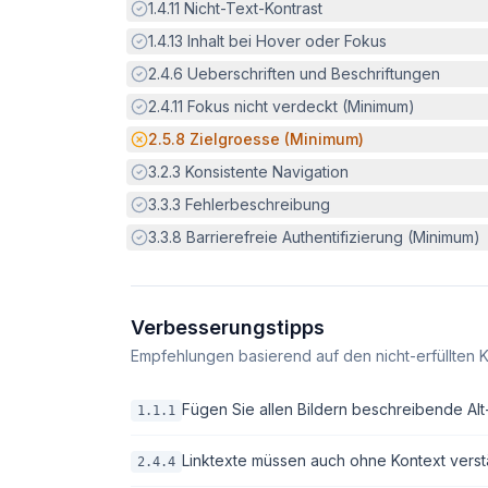
Erfüllt:
1.4.11
Nicht-Text-Kontrast
Erfüllt:
1.4.13
Inhalt bei Hover oder Fokus
Erfüllt:
2.4.6
Ueberschriften und Beschriftungen
Erfüllt:
2.4.11
Fokus nicht verdeckt (Minimum)
Potenzielle Barriere:
2.5.8
Zielgroesse (Minimum)
Erfüllt:
3.2.3
Konsistente Navigation
Erfüllt:
3.3.3
Fehlerbeschreibung
Erfüllt:
3.3.8
Barrierefreie Authentifizierung (Minimum)
Verbesserungstipps
Empfehlungen basierend auf den nicht-erfüllten K
Fügen Sie allen Bildern beschreibende Alt-T
1.1.1
Linktexte müssen auch ohne Kontext verstä
2.4.4