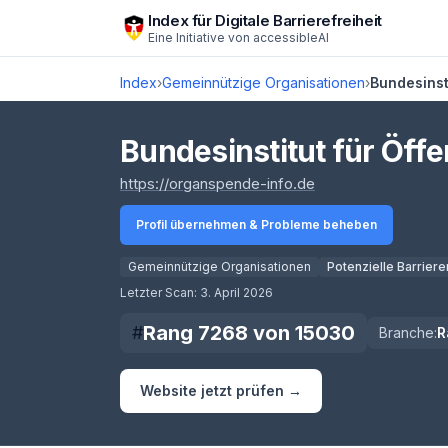
Zum Hauptinhalt springen
Index für Digitale Barrierefreiheit
Eine Initiative von
accessibleAI
Index
›
Gemeinnützige Organisationen
›
Bundesinst
Bundesinstitut für Öff
(öffnet in neuem T
https://organspende-info.de
Profil übernehmen & Probleme beheben
Gemeinnützige Organisationen
Potenzielle Barriere
Score lädt
Letzter Scan:
3. April 2026
Rang
7268
von
15030
#
Branche:
R
Website jetzt prüfen →