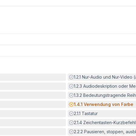
Erfüllt:
1.2.1
Nur-Audio und Nur-Video 
Erfüllt:
1.2.3
Audiodeskription oder Med
Erfüllt:
1.3.2
Bedeutungstragende Reih
Potenzielle Barriere:
1.4.1
Verwendung von Farbe
Erfüllt:
2.1.1
Tastatur
Erfüllt:
2.1.4
Zeichentasten-Kurzbefeh
Erfüllt:
2.2.2
Pausieren, stoppen, aus