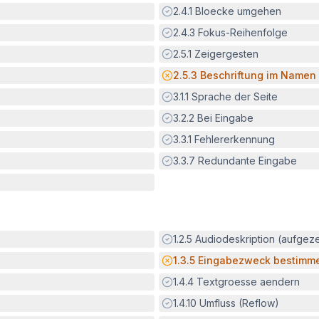
Erfüllt:
2.4.1
Bloecke umgehen
Erfüllt:
2.4.3
Fokus-Reihenfolge
Erfüllt:
2.5.1
Zeigergesten
Potenzielle Barriere:
2.5.3
Beschriftung im Namen
Erfüllt:
3.1.1
Sprache der Seite
Erfüllt:
3.2.2
Bei Eingabe
Erfüllt:
3.3.1
Fehlererkennung
Erfüllt:
3.3.7
Redundante Eingabe
Erfüllt:
1.2.5
Audiodeskription (aufgez
Potenzielle Barriere:
1.3.5
Eingabezweck bestimm
Erfüllt:
1.4.4
Textgroesse aendern
Erfüllt:
1.4.10
Umfluss (Reflow)