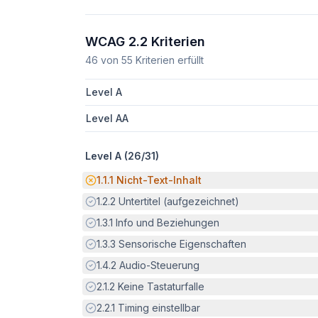
WCAG 2.2 Kriterien
46
von
55
Kriterien erfüllt
Level A
Level AA
Level A (
26
/
31
)
Potenzielle Barriere:
1.1.1
Nicht-Text-Inhalt
Erfüllt:
1.2.2
Untertitel (aufgezeichnet)
Erfüllt:
1.3.1
Info und Beziehungen
Erfüllt:
1.3.3
Sensorische Eigenschaften
Erfüllt:
1.4.2
Audio-Steuerung
Erfüllt:
2.1.2
Keine Tastaturfalle
Erfüllt:
2.2.1
Timing einstellbar