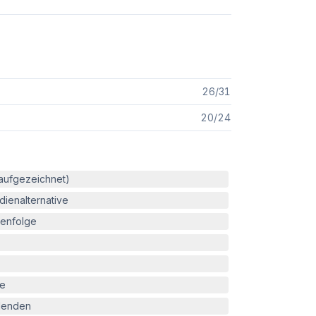
26
/
31
20
/
24
(aufgezeichnet)
ienalternative
enfolge
le
blenden