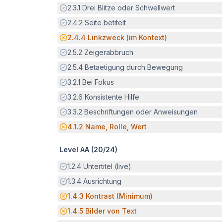
Erfüllt:
2.3.1
Drei Blitze oder Schwellwert
Erfüllt:
2.4.2
Seite betitelt
Potenzielle Barriere:
2.4.4
Linkzweck (im Kontext)
Erfüllt:
2.5.2
Zeigerabbruch
Erfüllt:
2.5.4
Betaetigung durch Bewegung
Erfüllt:
3.2.1
Bei Fokus
Erfüllt:
3.2.6
Konsistente Hilfe
Erfüllt:
3.3.2
Beschriftungen oder Anweisungen
Potenzielle Barriere:
4.1.2
Name, Rolle, Wert
Level AA (
20
/
24
)
Erfüllt:
1.2.4
Untertitel (live)
Erfüllt:
1.3.4
Ausrichtung
Potenzielle Barriere:
1.4.3
Kontrast (Minimum)
Potenzielle Barriere:
1.4.5
Bilder von Text