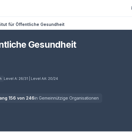
itut für Öffentliche Gesundheit
entliche Gesundheit
ab)
n
Level A:
26/31
| Level AA:
20/24
ang
156
von
246
in
Gemeinnützige Organisationen