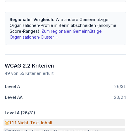
Regionaler Vergleich:
Wie andere
Gemeinnützige
Organisationen
-Profile in
Berlin
abschneiden (anonyme
Score-Ranges).
Zum regionalen
Gemeinnützige
Organisationen
-Cluster →
WCAG 2.2 Kriterien
49
von
55
Kriterien erfüllt
Level A
26
/
31
Level AA
23
/
24
Level A (
26
/
31
)
Potenzielle Barriere:
1.1.1
Nicht-Text-Inhalt