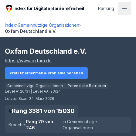
Zum Hauptinhalt springen
Index für Digitale Barrierefreiheit
Ranking
Index
›
Gemeinnützige Organisationen
›
Oxfam Deutschland e.V.
Score lädt
Oxfam Deutschland e.V.
(öffnet in neuem Tab)
https://www.oxfam.de
Profil übernehmen & Probleme beheben
Gemeinnützige Organisationen
Potenzielle Barrieren
Level A:
26/31
| Level AA:
23/24
Letzter Scan:
24. März 2026
Rang
3381
von
15030
#
Rang
79
von
in
Gemeinnützige
Branche:
246
Organisationen