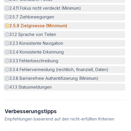
Erfüllt:
2.4.11
Fokus nicht verdeckt (Minimum)
Erfüllt:
2.5.7
Ziehbewegungen
Potenzielle Barriere:
2.5.8
Zielgroesse (Minimum)
Erfüllt:
3.1.2
Sprache von Teilen
Erfüllt:
3.2.3
Konsistente Navigation
Erfüllt:
3.2.4
Konsistente Erkennung
Erfüllt:
3.3.3
Fehlerbeschreibung
Erfüllt:
3.3.4
Fehlervermeidung (rechtlich, finanziell, Daten)
Erfüllt:
3.3.8
Barrierefreie Authentifizierung (Minimum)
Erfüllt:
4.1.3
Statusmeldungen
Verbesserungstipps
Empfehlungen basierend auf den nicht-erfüllten Kriterien