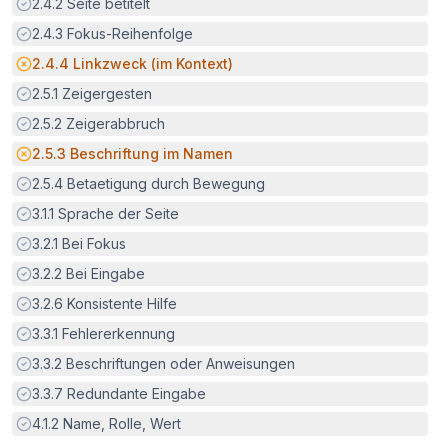
Erfüllt:
2.4.2
Seite betitelt
Erfüllt:
2.4.3
Fokus-Reihenfolge
Potenzielle Barriere:
2.4.4
Linkzweck (im Kontext)
Erfüllt:
2.5.1
Zeigergesten
Erfüllt:
2.5.2
Zeigerabbruch
Potenzielle Barriere:
2.5.3
Beschriftung im Namen
Erfüllt:
2.5.4
Betaetigung durch Bewegung
Erfüllt:
3.1.1
Sprache der Seite
Erfüllt:
3.2.1
Bei Fokus
Erfüllt:
3.2.2
Bei Eingabe
Erfüllt:
3.2.6
Konsistente Hilfe
Erfüllt:
3.3.1
Fehlererkennung
Erfüllt:
3.3.2
Beschriftungen oder Anweisungen
Erfüllt:
3.3.7
Redundante Eingabe
Erfüllt:
4.1.2
Name, Rolle, Wert