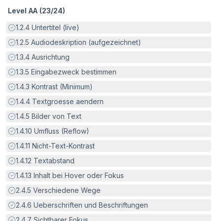
Level AA (
23
/
24
)
Erfüllt:
1.2.4
Untertitel (live)
Erfüllt:
1.2.5
Audiodeskription (aufgezeichnet)
Erfüllt:
1.3.4
Ausrichtung
Erfüllt:
1.3.5
Eingabezweck bestimmen
Erfüllt:
1.4.3
Kontrast (Minimum)
Erfüllt:
1.4.4
Textgroesse aendern
Erfüllt:
1.4.5
Bilder von Text
Erfüllt:
1.4.10
Umfluss (Reflow)
Erfüllt:
1.4.11
Nicht-Text-Kontrast
Erfüllt:
1.4.12
Textabstand
Erfüllt:
1.4.13
Inhalt bei Hover oder Fokus
Erfüllt:
2.4.5
Verschiedene Wege
Erfüllt:
2.4.6
Ueberschriften und Beschriftungen
Erfüllt:
2.4.7
Sichtbarer Fokus