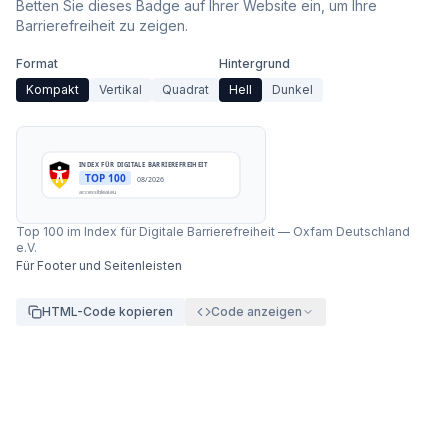
Betten Sie dieses Badge auf Ihrer Website ein, um Ihre
Barrierefreiheit zu zeigen.
Format
Hintergrund
Kompakt
Vertikal
Quadrat
Hell
Dunkel
INDEX FÜR DIGITALE BARRIEREFREIHEIT
TOP 100
08/2026
accessibleai.eu
Top 100 im Index für Digitale Barrierefreiheit
—
Oxfam Deutschland
e.V.
Für Footer und Seitenleisten
HTML-Code kopieren
Code anzeigen