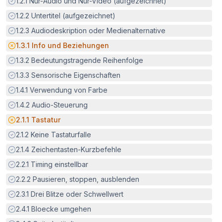
Erfüllt:
1.2.1
Nur-Audio und Nur-Video (aufgezeichnet)
Erfüllt:
1.2.2
Untertitel (aufgezeichnet)
Erfüllt:
1.2.3
Audiodeskription oder Medienalternative
Potenzielle Barriere:
1.3.1
Info und Beziehungen
Erfüllt:
1.3.2
Bedeutungstragende Reihenfolge
Erfüllt:
1.3.3
Sensorische Eigenschaften
Erfüllt:
1.4.1
Verwendung von Farbe
Erfüllt:
1.4.2
Audio-Steuerung
Potenzielle Barriere:
2.1.1
Tastatur
Erfüllt:
2.1.2
Keine Tastaturfalle
Erfüllt:
2.1.4
Zeichentasten-Kurzbefehle
Erfüllt:
2.2.1
Timing einstellbar
Erfüllt:
2.2.2
Pausieren, stoppen, ausblenden
Erfüllt:
2.3.1
Drei Blitze oder Schwellwert
Erfüllt:
2.4.1
Bloecke umgehen