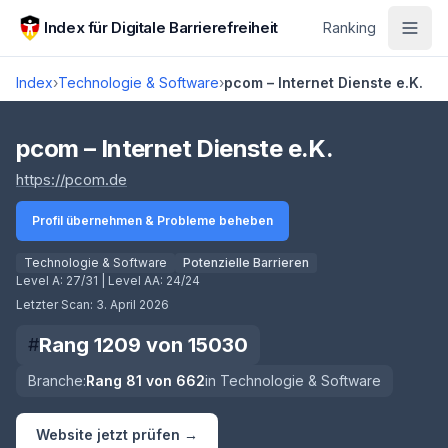
Zum Hauptinhalt springen
Index für Digitale Barrierefreiheit
Ranking
Index
›
Technologie & Software
›
pcom – Internet Dienste e.K.
Score lädt
pcom – Internet Dienste e.K.
(öffnet in neuem Tab)
https://pcom.de
Profil übernehmen & Probleme beheben
Technologie & Software
Potenzielle Barrieren
Level A:
27/31
| Level AA:
24/24
Letzter Scan:
3. April 2026
Rang
1209
von
15030
#
Branche:
Rang
81
von
662
in
Technologie & Software
Website jetzt prüfen →