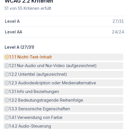
WCAG 2.2 Kriterien
51
von
55
Kriterien erfüllt
Level A
27
/
31
Level AA
24
/
24
Level A (
27
/
31
)
Potenzielle Barriere:
1.1.1
Nicht-Text-Inhalt
Erfüllt:
1.2.1
Nur-Audio und Nur-Video (aufgezeichnet)
Erfüllt:
1.2.2
Untertitel (aufgezeichnet)
Erfüllt:
1.2.3
Audiodeskription oder Medienalternative
Erfüllt:
1.3.1
Info und Beziehungen
Erfüllt:
1.3.2
Bedeutungstragende Reihenfolge
Erfüllt:
1.3.3
Sensorische Eigenschaften
Erfüllt:
1.4.1
Verwendung von Farbe
Erfüllt:
1.4.2
Audio-Steuerung