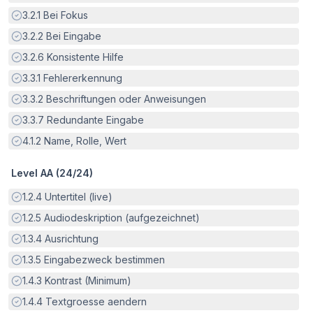
Erfüllt:
3.2.1
Bei Fokus
Erfüllt:
3.2.2
Bei Eingabe
Erfüllt:
3.2.6
Konsistente Hilfe
Erfüllt:
3.3.1
Fehlererkennung
Erfüllt:
3.3.2
Beschriftungen oder Anweisungen
Erfüllt:
3.3.7
Redundante Eingabe
Erfüllt:
4.1.2
Name, Rolle, Wert
Level AA (
24
/
24
)
Erfüllt:
1.2.4
Untertitel (live)
Erfüllt:
1.2.5
Audiodeskription (aufgezeichnet)
Erfüllt:
1.3.4
Ausrichtung
Erfüllt:
1.3.5
Eingabezweck bestimmen
Erfüllt:
1.4.3
Kontrast (Minimum)
Erfüllt:
1.4.4
Textgroesse aendern