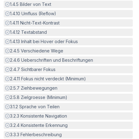
Erfüllt:
1.4.5
Bilder von Text
Erfüllt:
1.4.10
Umfluss (Reflow)
Erfüllt:
1.4.11
Nicht-Text-Kontrast
Erfüllt:
1.4.12
Textabstand
Erfüllt:
1.4.13
Inhalt bei Hover oder Fokus
Erfüllt:
2.4.5
Verschiedene Wege
Erfüllt:
2.4.6
Ueberschriften und Beschriftungen
Erfüllt:
2.4.7
Sichtbarer Fokus
Erfüllt:
2.4.11
Fokus nicht verdeckt (Minimum)
Erfüllt:
2.5.7
Ziehbewegungen
Erfüllt:
2.5.8
Zielgroesse (Minimum)
Erfüllt:
3.1.2
Sprache von Teilen
Erfüllt:
3.2.3
Konsistente Navigation
Erfüllt:
3.2.4
Konsistente Erkennung
Erfüllt:
3.3.3
Fehlerbeschreibung