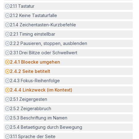
Erfüllt:
2.1.1
Tastatur
Erfüllt:
2.1.2
Keine Tastaturfalle
Erfüllt:
2.1.4
Zeichentasten-Kurzbefehle
Erfüllt:
2.2.1
Timing einstellbar
Erfüllt:
2.2.2
Pausieren, stoppen, ausblenden
Erfüllt:
2.3.1
Drei Blitze oder Schwellwert
Potenzielle Barriere:
2.4.1
Bloecke umgehen
Potenzielle Barriere:
2.4.2
Seite betitelt
Erfüllt:
2.4.3
Fokus-Reihenfolge
Potenzielle Barriere:
2.4.4
Linkzweck (im Kontext)
Erfüllt:
2.5.1
Zeigergesten
Erfüllt:
2.5.2
Zeigerabbruch
Erfüllt:
2.5.3
Beschriftung im Namen
Erfüllt:
2.5.4
Betaetigung durch Bewegung
Erfüllt:
3.1.1
Sprache der Seite