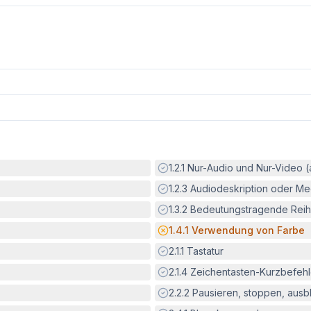
Erfüllt:
1.2.1
Nur-Audio und Nur-Video 
Erfüllt:
1.2.3
Audiodeskription oder Med
Erfüllt:
1.3.2
Bedeutungstragende Reih
Potenzielle Barriere:
1.4.1
Verwendung von Farbe
Erfüllt:
2.1.1
Tastatur
Erfüllt:
2.1.4
Zeichentasten-Kurzbefeh
Erfüllt:
2.2.2
Pausieren, stoppen, aus