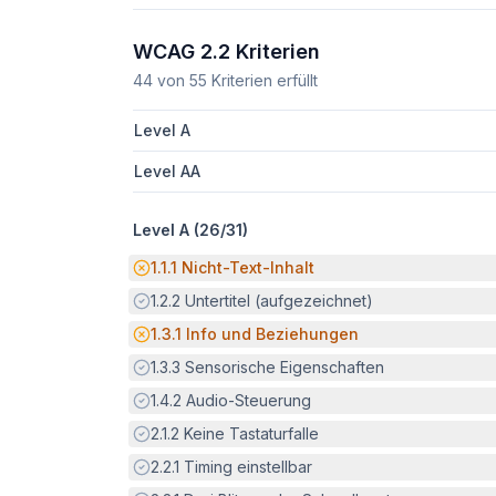
WCAG 2.2 Kriterien
44
von
55
Kriterien erfüllt
Level A
Level AA
Level A (
26
/
31
)
Potenzielle Barriere:
1.1.1
Nicht-Text-Inhalt
Erfüllt:
1.2.2
Untertitel (aufgezeichnet)
Potenzielle Barriere:
1.3.1
Info und Beziehungen
Erfüllt:
1.3.3
Sensorische Eigenschaften
Erfüllt:
1.4.2
Audio-Steuerung
Erfüllt:
2.1.2
Keine Tastaturfalle
Erfüllt:
2.2.1
Timing einstellbar