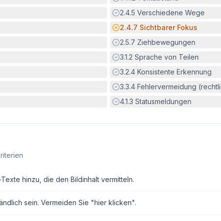
Erfüllt:
2.4.5
Verschiedene Wege
Potenzielle Barriere:
2.4.7
Sichtbarer Fokus
Erfüllt:
2.5.7
Ziehbewegungen
Erfüllt:
3.1.2
Sprache von Teilen
Erfüllt:
3.2.4
Konsistente Erkennung
Erfüllt:
3.3.4
Fehlervermeidung (rechtlic
Erfüllt:
4.1.3
Statusmeldungen
riterien
exte hinzu, die den Bildinhalt vermitteln.
ndlich sein. Vermeiden Sie "hier klicken".