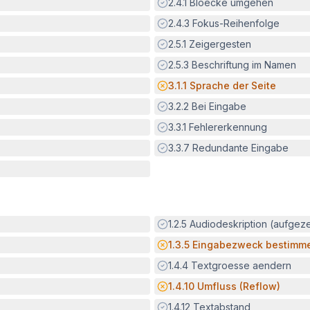
Erfüllt:
2.4.1
Bloecke umgehen
Erfüllt:
2.4.3
Fokus-Reihenfolge
Erfüllt:
2.5.1
Zeigergesten
Erfüllt:
2.5.3
Beschriftung im Namen
Potenzielle Barriere:
3.1.1
Sprache der Seite
Erfüllt:
3.2.2
Bei Eingabe
Erfüllt:
3.3.1
Fehlererkennung
Erfüllt:
3.3.7
Redundante Eingabe
Erfüllt:
1.2.5
Audiodeskription (aufgez
Potenzielle Barriere:
1.3.5
Eingabezweck bestimm
Erfüllt:
1.4.4
Textgroesse aendern
Potenzielle Barriere:
1.4.10
Umfluss (Reflow)
Erfüllt:
1.4.12
Textabstand