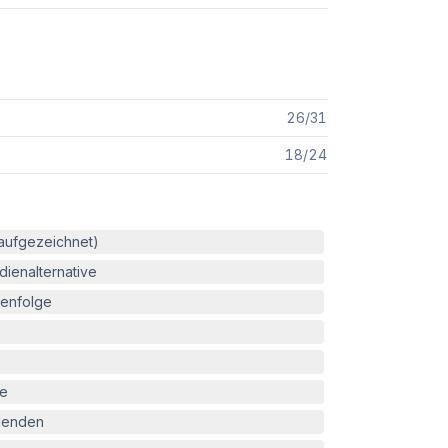
26
/
31
18
/
24
(aufgezeichnet)
ienalternative
enfolge
le
blenden