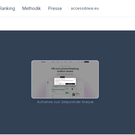
Ranking
Methodik
Presse
accessibleai.eu
Aufnahme zum Zeitpunkt der Analyse