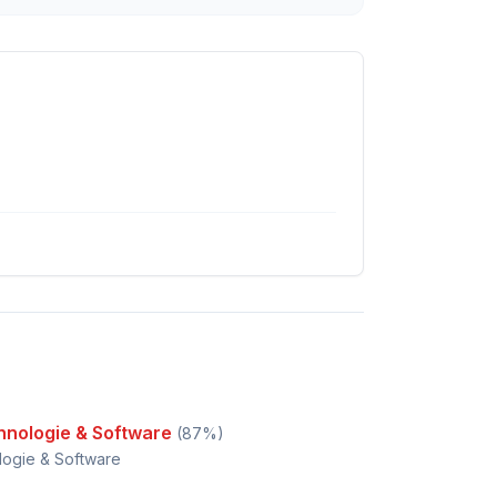
hnologie & Software
(
87
%)
logie & Software