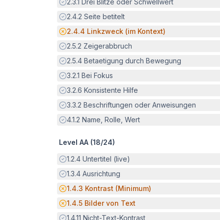
Erfüllt:
2.3.1
Drei Blitze oder Schwellwert
Erfüllt:
2.4.2
Seite betitelt
Potenzielle Barriere:
2.4.4
Linkzweck (im Kontext)
Erfüllt:
2.5.2
Zeigerabbruch
Erfüllt:
2.5.4
Betaetigung durch Bewegung
Erfüllt:
3.2.1
Bei Fokus
Erfüllt:
3.2.6
Konsistente Hilfe
Erfüllt:
3.3.2
Beschriftungen oder Anweisungen
Erfüllt:
4.1.2
Name, Rolle, Wert
Level AA (
18
/
24
)
Erfüllt:
1.2.4
Untertitel (live)
Erfüllt:
1.3.4
Ausrichtung
Potenzielle Barriere:
1.4.3
Kontrast (Minimum)
Potenzielle Barriere:
1.4.5
Bilder von Text
Erfüllt:
1.4.11
Nicht-Text-Kontrast