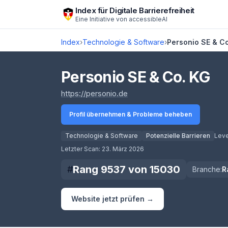
Zum Hauptinhalt springen
Index für Digitale Barrierefreiheit
Eine Initiative von
accessibleAI
Index
›
Technologie & Software
›
Personio SE & C
Personio SE & Co. KG
(öffnet in neuem Tab)
https://personio.de
Profil übernehmen & Probleme beheben
Technologie & Software
Potenzielle Barrieren
Leve
Score lädt
Letzter Scan:
23. März 2026
Rang
9537
von
15030
#
Branche:
R
Website jetzt prüfen →