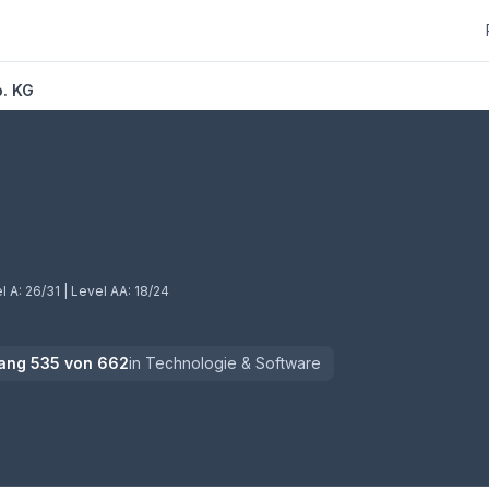
o. KG
l A:
26/31
| Level AA:
18/24
ang
535
von
662
in
Technologie & Software