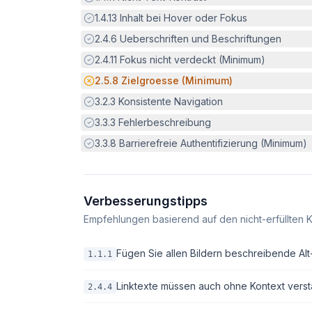
Erfüllt:
1.4.13
Inhalt bei Hover oder Fokus
Erfüllt:
2.4.6
Ueberschriften und Beschriftungen
Erfüllt:
2.4.11
Fokus nicht verdeckt (Minimum)
Potenzielle Barriere:
2.5.8
Zielgroesse (Minimum)
Erfüllt:
3.2.3
Konsistente Navigation
Erfüllt:
3.3.3
Fehlerbeschreibung
Erfüllt:
3.3.8
Barrierefreie Authentifizierung (Minimum)
Verbesserungstipps
Empfehlungen basierend auf den nicht-erfüllten K
Fügen Sie allen Bildern beschreibende Alt-T
1.1.1
Linktexte müssen auch ohne Kontext verstä
2.4.4