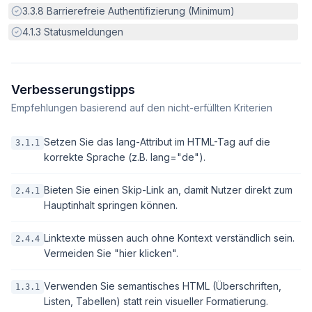
Erfüllt:
3.3.8
Barrierefreie Authentifizierung (Minimum)
Erfüllt:
4.1.3
Statusmeldungen
Verbesserungstipps
Empfehlungen basierend auf den nicht-erfüllten Kriterien
Setzen Sie das lang-Attribut im HTML-Tag auf die
3.1.1
korrekte Sprache (z.B. lang="de").
Bieten Sie einen Skip-Link an, damit Nutzer direkt zum
2.4.1
Hauptinhalt springen können.
Linktexte müssen auch ohne Kontext verständlich sein.
2.4.4
Vermeiden Sie "hier klicken".
Verwenden Sie semantisches HTML (Überschriften,
1.3.1
Listen, Tabellen) statt rein visueller Formatierung.