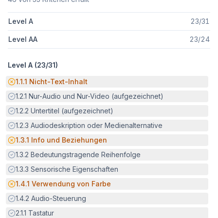
Level A
23
/
31
Level AA
23
/
24
Level A (
23
/
31
)
Potenzielle Barriere:
1.1.1
Nicht-Text-Inhalt
Erfüllt:
1.2.1
Nur-Audio und Nur-Video (aufgezeichnet)
Erfüllt:
1.2.2
Untertitel (aufgezeichnet)
Erfüllt:
1.2.3
Audiodeskription oder Medienalternative
Potenzielle Barriere:
1.3.1
Info und Beziehungen
Erfüllt:
1.3.2
Bedeutungstragende Reihenfolge
Erfüllt:
1.3.3
Sensorische Eigenschaften
Potenzielle Barriere:
1.4.1
Verwendung von Farbe
Erfüllt:
1.4.2
Audio-Steuerung
Erfüllt:
2.1.1
Tastatur