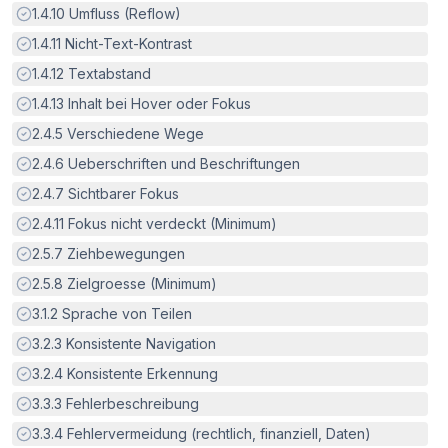
Erfüllt:
1.4.10
Umfluss (Reflow)
Erfüllt:
1.4.11
Nicht-Text-Kontrast
Erfüllt:
1.4.12
Textabstand
Erfüllt:
1.4.13
Inhalt bei Hover oder Fokus
Erfüllt:
2.4.5
Verschiedene Wege
Erfüllt:
2.4.6
Ueberschriften und Beschriftungen
Erfüllt:
2.4.7
Sichtbarer Fokus
Erfüllt:
2.4.11
Fokus nicht verdeckt (Minimum)
Erfüllt:
2.5.7
Ziehbewegungen
Erfüllt:
2.5.8
Zielgroesse (Minimum)
Erfüllt:
3.1.2
Sprache von Teilen
Erfüllt:
3.2.3
Konsistente Navigation
Erfüllt:
3.2.4
Konsistente Erkennung
Erfüllt:
3.3.3
Fehlerbeschreibung
Erfüllt:
3.3.4
Fehlervermeidung (rechtlich, finanziell, Daten)