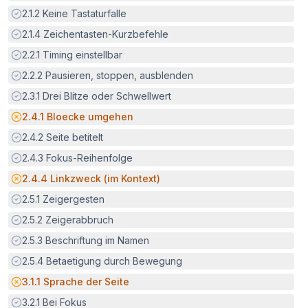
Erfüllt:
2.1.2
Keine Tastaturfalle
Erfüllt:
2.1.4
Zeichentasten-Kurzbefehle
Erfüllt:
2.2.1
Timing einstellbar
Erfüllt:
2.2.2
Pausieren, stoppen, ausblenden
Erfüllt:
2.3.1
Drei Blitze oder Schwellwert
Potenzielle Barriere:
2.4.1
Bloecke umgehen
Erfüllt:
2.4.2
Seite betitelt
Erfüllt:
2.4.3
Fokus-Reihenfolge
Potenzielle Barriere:
2.4.4
Linkzweck (im Kontext)
Erfüllt:
2.5.1
Zeigergesten
Erfüllt:
2.5.2
Zeigerabbruch
Erfüllt:
2.5.3
Beschriftung im Namen
Erfüllt:
2.5.4
Betaetigung durch Bewegung
Potenzielle Barriere:
3.1.1
Sprache der Seite
Erfüllt:
3.2.1
Bei Fokus