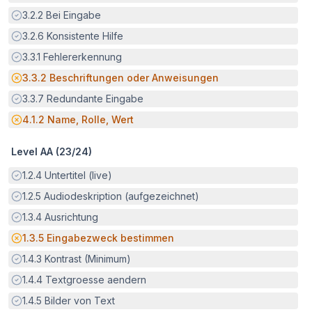
Erfüllt:
3.2.2
Bei Eingabe
Erfüllt:
3.2.6
Konsistente Hilfe
Erfüllt:
3.3.1
Fehlererkennung
Potenzielle Barriere:
3.3.2
Beschriftungen oder Anweisungen
Erfüllt:
3.3.7
Redundante Eingabe
Potenzielle Barriere:
4.1.2
Name, Rolle, Wert
Level AA (
23
/
24
)
Erfüllt:
1.2.4
Untertitel (live)
Erfüllt:
1.2.5
Audiodeskription (aufgezeichnet)
Erfüllt:
1.3.4
Ausrichtung
Potenzielle Barriere:
1.3.5
Eingabezweck bestimmen
Erfüllt:
1.4.3
Kontrast (Minimum)
Erfüllt:
1.4.4
Textgroesse aendern
Erfüllt:
1.4.5
Bilder von Text