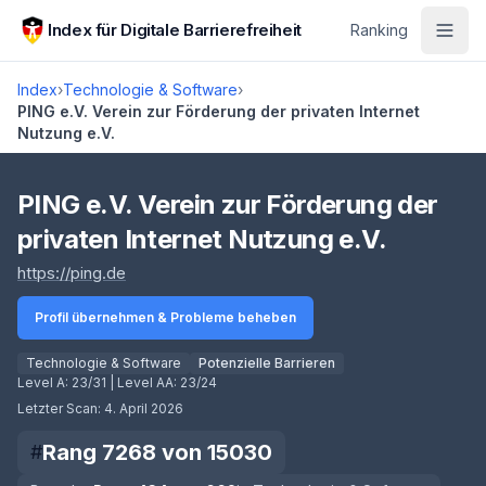
Zum Hauptinhalt springen
Index für Digitale Barrierefreiheit
Ranking
Index
›
Technologie & Software
›
PING e.V. Verein zur Förderung der privaten Internet
Nutzung e.V.
Score lädt
PING e.V. Verein zur Förderung der
privaten Internet Nutzung e.V.
(öffnet in neuem Tab)
https://ping.de
Profil übernehmen & Probleme beheben
Technologie & Software
Potenzielle Barrieren
Level A:
23/31
| Level AA:
23/24
Letzter Scan:
4. April 2026
Rang
7268
von
15030
#