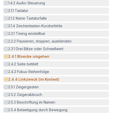
Erfüllt:
1.4.2
Audio-Steuerung
Erfüllt:
2.1.1
Tastatur
Erfüllt:
2.1.2
Keine Tastaturfalle
Erfüllt:
2.1.4
Zeichentasten-Kurzbefehle
Erfüllt:
2.2.1
Timing einstellbar
Erfüllt:
2.2.2
Pausieren, stoppen, ausblenden
Erfüllt:
2.3.1
Drei Blitze oder Schwellwert
Potenzielle Barriere:
2.4.1
Bloecke umgehen
Erfüllt:
2.4.2
Seite betitelt
Erfüllt:
2.4.3
Fokus-Reihenfolge
Potenzielle Barriere:
2.4.4
Linkzweck (im Kontext)
Erfüllt:
2.5.1
Zeigergesten
Erfüllt:
2.5.2
Zeigerabbruch
Erfüllt:
2.5.3
Beschriftung im Namen
Erfüllt:
2.5.4
Betaetigung durch Bewegung