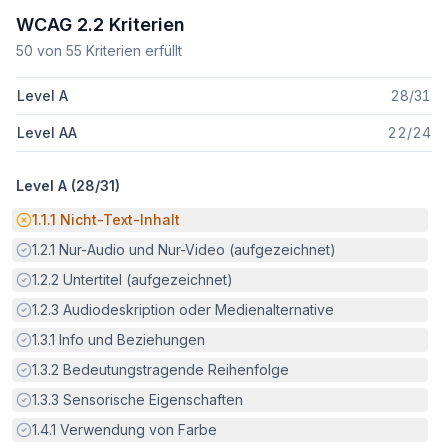
WCAG 2.2 Kriterien
50
von
55
Kriterien erfüllt
Level A
28
/
31
Level AA
22
/
24
Level A (
28
/
31
)
Potenzielle Barriere:
1.1.1
Nicht-Text-Inhalt
Erfüllt:
1.2.1
Nur-Audio und Nur-Video (aufgezeichnet)
Erfüllt:
1.2.2
Untertitel (aufgezeichnet)
Erfüllt:
1.2.3
Audiodeskription oder Medienalternative
Erfüllt:
1.3.1
Info und Beziehungen
Erfüllt:
1.3.2
Bedeutungstragende Reihenfolge
Erfüllt:
1.3.3
Sensorische Eigenschaften
Erfüllt:
1.4.1
Verwendung von Farbe