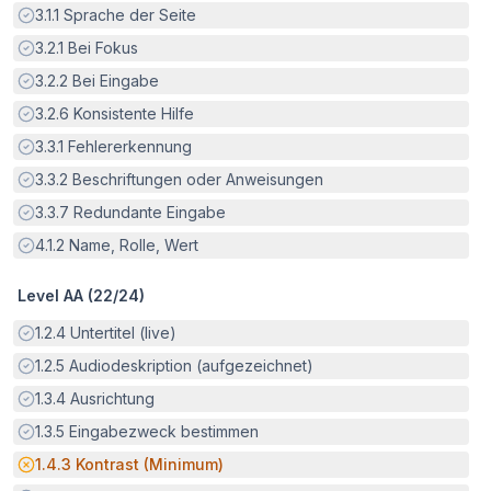
Erfüllt:
3.1.1
Sprache der Seite
Erfüllt:
3.2.1
Bei Fokus
Erfüllt:
3.2.2
Bei Eingabe
Erfüllt:
3.2.6
Konsistente Hilfe
Erfüllt:
3.3.1
Fehlererkennung
Erfüllt:
3.3.2
Beschriftungen oder Anweisungen
Erfüllt:
3.3.7
Redundante Eingabe
Erfüllt:
4.1.2
Name, Rolle, Wert
Level AA (
22
/
24
)
Erfüllt:
1.2.4
Untertitel (live)
Erfüllt:
1.2.5
Audiodeskription (aufgezeichnet)
Erfüllt:
1.3.4
Ausrichtung
Erfüllt:
1.3.5
Eingabezweck bestimmen
Potenzielle Barriere:
1.4.3
Kontrast (Minimum)