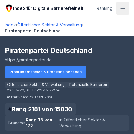
Zum Hauptinhalt springen
Index für Digitale Barrierefreiheit
Ranking
Index
›
Öffentlicher Sektor & Verwaltung
›
Piratenpartei Deutschland
Score lädt
Piratenpartei Deutschland
(öffnet in neuem Tab)
https://piratenpartei.de
Profil übernehmen & Probleme beheben
Öffentlicher Sektor & Verwaltung
Potenzielle Barrieren
Level A:
28/31
| Level AA:
22/24
Letzter Scan:
23. März 2026
Rang
2181
von
15030
#
Rang
38
von
in
Öffentlicher Sektor &
Branche:
172
Verwaltung