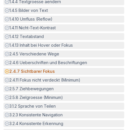
Erfüllt:
1.4.4
Textgroesse aendern
Erfüllt:
1.4.5
Bilder von Text
Erfüllt:
1.4.10
Umfluss (Reflow)
Erfüllt:
1.4.11
Nicht-Text-Kontrast
Erfüllt:
1.4.12
Textabstand
Erfüllt:
1.4.13
Inhalt bei Hover oder Fokus
Erfüllt:
2.4.5
Verschiedene Wege
Erfüllt:
2.4.6
Ueberschriften und Beschriftungen
Potenzielle Barriere:
2.4.7
Sichtbarer Fokus
Erfüllt:
2.4.11
Fokus nicht verdeckt (Minimum)
Erfüllt:
2.5.7
Ziehbewegungen
Erfüllt:
2.5.8
Zielgroesse (Minimum)
Erfüllt:
3.1.2
Sprache von Teilen
Erfüllt:
3.2.3
Konsistente Navigation
Erfüllt:
3.2.4
Konsistente Erkennung