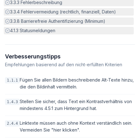
Erfüllt:
3.3.3
Fehlerbeschreibung
Erfüllt:
3.3.4
Fehlervermeidung (rechtlich, finanziell, Daten)
Erfüllt:
3.3.8
Barrierefreie Authentifizierung (Minimum)
Erfüllt:
4.1.3
Statusmeldungen
Verbesserungstipps
Empfehlungen basierend auf den nicht-erfüllten Kriterien
Fügen Sie allen Bildern beschreibende Alt-Texte hinzu,
1.1.1
die den Bildinhalt vermitteln.
Stellen Sie sicher, dass Text ein Kontrastverhältnis von
1.4.3
mindestens 4.5:1 zum Hintergrund hat.
Linktexte müssen auch ohne Kontext verständlich sein.
2.4.4
Vermeiden Sie "hier klicken".