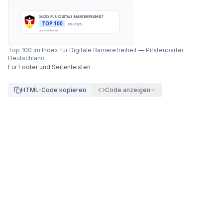
INDEX FÜR DIGITALE BARRIEREFREIHEIT
TOP 100
08/2026
accessibleai.eu
Top 100 im Index für Digitale Barrierefreiheit
—
Piratenpartei
Deutschland
Für Footer und Seitenleisten
HTML-Code kopieren
Code anzeigen