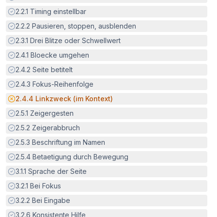
Erfüllt:
2.2.1
Timing einstellbar
Erfüllt:
2.2.2
Pausieren, stoppen, ausblenden
Erfüllt:
2.3.1
Drei Blitze oder Schwellwert
Erfüllt:
2.4.1
Bloecke umgehen
Erfüllt:
2.4.2
Seite betitelt
Erfüllt:
2.4.3
Fokus-Reihenfolge
Potenzielle Barriere:
2.4.4
Linkzweck (im Kontext)
Erfüllt:
2.5.1
Zeigergesten
Erfüllt:
2.5.2
Zeigerabbruch
Erfüllt:
2.5.3
Beschriftung im Namen
Erfüllt:
2.5.4
Betaetigung durch Bewegung
Erfüllt:
3.1.1
Sprache der Seite
Erfüllt:
3.2.1
Bei Fokus
Erfüllt:
3.2.2
Bei Eingabe
Erfüllt:
3.2.6
Konsistente Hilfe