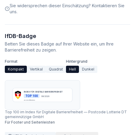
Sie widersprechen dieser Einschätzung? Kontaktieren Sie
uns.
IfDB-Badge
Betten Sie dieses Badge auf Ihrer Website ein, um Ihre
Barrierefreiheit zu zeigen.
Format
Hintergrund
Kompakt
Vertikal
Quadrat
Hell
Dunkel
INDEX FÜR DIGITALE BARRIEREFREIHEIT
TOP 100
08/2026
accessibleai.eu
Top 100 im Index für Digitale Barrierefreiheit
—
Postcode Lotterie DT
gemeinnützige GmbH
Für Footer und Seitenleisten