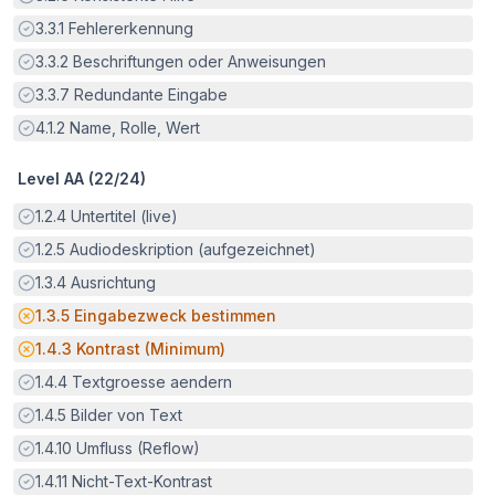
Erfüllt:
3.3.1
Fehlererkennung
Erfüllt:
3.3.2
Beschriftungen oder Anweisungen
Erfüllt:
3.3.7
Redundante Eingabe
Erfüllt:
4.1.2
Name, Rolle, Wert
Level AA (
22
/
24
)
Erfüllt:
1.2.4
Untertitel (live)
Erfüllt:
1.2.5
Audiodeskription (aufgezeichnet)
Erfüllt:
1.3.4
Ausrichtung
Potenzielle Barriere:
1.3.5
Eingabezweck bestimmen
Potenzielle Barriere:
1.4.3
Kontrast (Minimum)
Erfüllt:
1.4.4
Textgroesse aendern
Erfüllt:
1.4.5
Bilder von Text
Erfüllt:
1.4.10
Umfluss (Reflow)
Erfüllt:
1.4.11
Nicht-Text-Kontrast