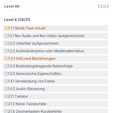
Level AA
22
/
24
Level A (
28
/
31
)
Potenzielle Barriere:
1.1.1
Nicht-Text-Inhalt
Erfüllt:
1.2.1
Nur-Audio und Nur-Video (aufgezeichnet)
Erfüllt:
1.2.2
Untertitel (aufgezeichnet)
Erfüllt:
1.2.3
Audiodeskription oder Medienalternative
Potenzielle Barriere:
1.3.1
Info und Beziehungen
Erfüllt:
1.3.2
Bedeutungstragende Reihenfolge
Erfüllt:
1.3.3
Sensorische Eigenschaften
Erfüllt:
1.4.1
Verwendung von Farbe
Erfüllt:
1.4.2
Audio-Steuerung
Erfüllt:
2.1.1
Tastatur
Erfüllt:
2.1.2
Keine Tastaturfalle
Erfüllt:
2.1.4
Zeichentasten-Kurzbefehle