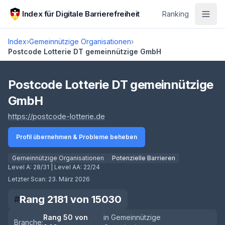
Zum Hauptinhalt springen
Index für Digitale Barrierefreiheit
Ranking
Index
›
Gemeinnützige Organisationen
›
Postcode Lotterie DT gemeinnützige GmbH
Score lädt
Postcode Lotterie DT gemeinnützige
GmbH
(öffnet in neuem Tab)
https://postcode-lotterie.de
Profil übernehmen & Probleme beheben
Gemeinnützige Organisationen
Potenzielle Barrieren
Level A:
28/31
| Level AA:
22/24
Letzter Scan:
23. März 2026
Rang
2181
von
15030
#
Rang
50
von
in
Gemeinnützige
Branche: