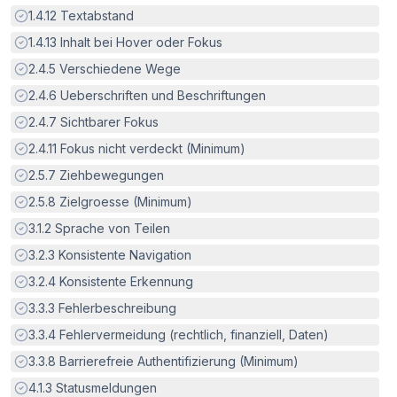
Erfüllt:
1.4.12
Textabstand
Erfüllt:
1.4.13
Inhalt bei Hover oder Fokus
Erfüllt:
2.4.5
Verschiedene Wege
Erfüllt:
2.4.6
Ueberschriften und Beschriftungen
Erfüllt:
2.4.7
Sichtbarer Fokus
Erfüllt:
2.4.11
Fokus nicht verdeckt (Minimum)
Erfüllt:
2.5.7
Ziehbewegungen
Erfüllt:
2.5.8
Zielgroesse (Minimum)
Erfüllt:
3.1.2
Sprache von Teilen
Erfüllt:
3.2.3
Konsistente Navigation
Erfüllt:
3.2.4
Konsistente Erkennung
Erfüllt:
3.3.3
Fehlerbeschreibung
Erfüllt:
3.3.4
Fehlervermeidung (rechtlich, finanziell, Daten)
Erfüllt:
3.3.8
Barrierefreie Authentifizierung (Minimum)
Erfüllt:
4.1.3
Statusmeldungen