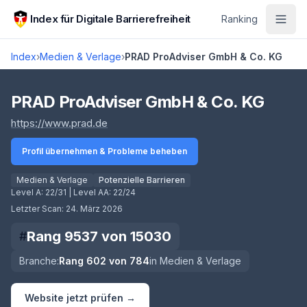
Zum Hauptinhalt springen
Index für Digitale Barrierefreiheit
Ranking
Index
›
Medien & Verlage
›
PRAD ProAdviser GmbH & Co. KG
Score lädt
PRAD ProAdviser GmbH & Co. KG
(öffnet in neuem Tab)
https://www.prad.de
Profil übernehmen & Probleme beheben
Medien & Verlage
Potenzielle Barrieren
Level A:
22/31
| Level AA:
22/24
Letzter Scan:
24. März 2026
Rang
9537
von
15030
#
Branche:
Rang
602
von
784
in
Medien & Verlage
Website jetzt prüfen →