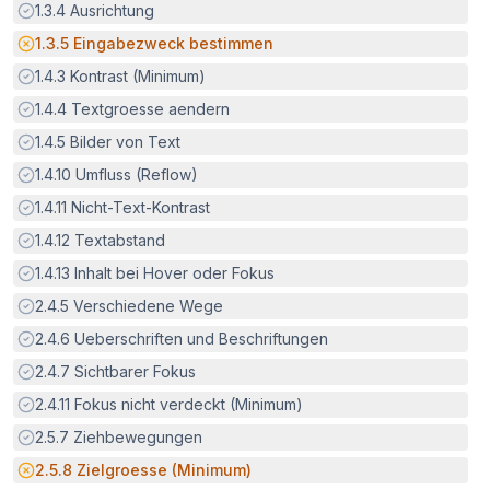
Erfüllt:
1.3.4
Ausrichtung
Potenzielle Barriere:
1.3.5
Eingabezweck bestimmen
Erfüllt:
1.4.3
Kontrast (Minimum)
Erfüllt:
1.4.4
Textgroesse aendern
Erfüllt:
1.4.5
Bilder von Text
Erfüllt:
1.4.10
Umfluss (Reflow)
Erfüllt:
1.4.11
Nicht-Text-Kontrast
Erfüllt:
1.4.12
Textabstand
Erfüllt:
1.4.13
Inhalt bei Hover oder Fokus
Erfüllt:
2.4.5
Verschiedene Wege
Erfüllt:
2.4.6
Ueberschriften und Beschriftungen
Erfüllt:
2.4.7
Sichtbarer Fokus
Erfüllt:
2.4.11
Fokus nicht verdeckt (Minimum)
Erfüllt:
2.5.7
Ziehbewegungen
Potenzielle Barriere:
2.5.8
Zielgroesse (Minimum)