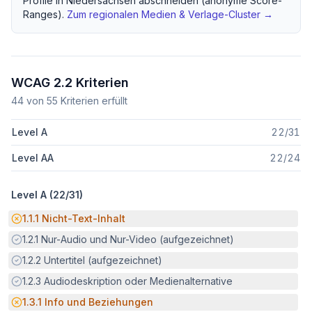
Profile in
Niedersachsen
abschneiden (anonyme Score-
Ranges).
Zum regionalen
Medien & Verlage
-Cluster →
WCAG 2.2 Kriterien
44
von
55
Kriterien erfüllt
Level A
22
/
31
Level AA
22
/
24
Level A (
22
/
31
)
Potenzielle Barriere:
1.1.1
Nicht-Text-Inhalt
Erfüllt:
1.2.1
Nur-Audio und Nur-Video (aufgezeichnet)
Erfüllt:
1.2.2
Untertitel (aufgezeichnet)
Erfüllt:
1.2.3
Audiodeskription oder Medienalternative
Potenzielle Barriere:
1.3.1
Info und Beziehungen