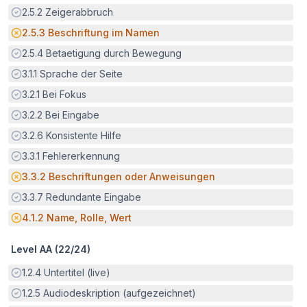
Erfüllt:
2.5.2
Zeigerabbruch
Potenzielle Barriere:
2.5.3
Beschriftung im Namen
Erfüllt:
2.5.4
Betaetigung durch Bewegung
Erfüllt:
3.1.1
Sprache der Seite
Erfüllt:
3.2.1
Bei Fokus
Erfüllt:
3.2.2
Bei Eingabe
Erfüllt:
3.2.6
Konsistente Hilfe
Erfüllt:
3.3.1
Fehlererkennung
Potenzielle Barriere:
3.3.2
Beschriftungen oder Anweisungen
Erfüllt:
3.3.7
Redundante Eingabe
Potenzielle Barriere:
4.1.2
Name, Rolle, Wert
Level AA (
22
/
24
)
Erfüllt:
1.2.4
Untertitel (live)
Erfüllt:
1.2.5
Audiodeskription (aufgezeichnet)