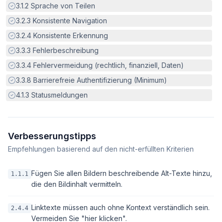
Erfüllt:
3.1.2
Sprache von Teilen
Erfüllt:
3.2.3
Konsistente Navigation
Erfüllt:
3.2.4
Konsistente Erkennung
Erfüllt:
3.3.3
Fehlerbeschreibung
Erfüllt:
3.3.4
Fehlervermeidung (rechtlich, finanziell, Daten)
Erfüllt:
3.3.8
Barrierefreie Authentifizierung (Minimum)
Erfüllt:
4.1.3
Statusmeldungen
Verbesserungstipps
Empfehlungen basierend auf den nicht-erfüllten Kriterien
Fügen Sie allen Bildern beschreibende Alt-Texte hinzu,
1.1.1
die den Bildinhalt vermitteln.
Linktexte müssen auch ohne Kontext verständlich sein.
2.4.4
Vermeiden Sie "hier klicken".