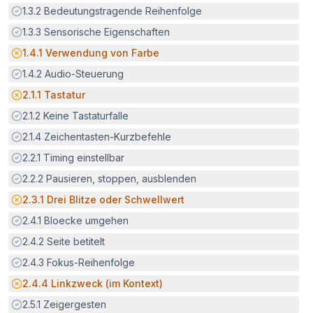
Erfüllt:
1.3.2
Bedeutungstragende Reihenfolge
Erfüllt:
1.3.3
Sensorische Eigenschaften
Potenzielle Barriere:
1.4.1
Verwendung von Farbe
Erfüllt:
1.4.2
Audio-Steuerung
Potenzielle Barriere:
2.1.1
Tastatur
Erfüllt:
2.1.2
Keine Tastaturfalle
Erfüllt:
2.1.4
Zeichentasten-Kurzbefehle
Erfüllt:
2.2.1
Timing einstellbar
Erfüllt:
2.2.2
Pausieren, stoppen, ausblenden
Potenzielle Barriere:
2.3.1
Drei Blitze oder Schwellwert
Erfüllt:
2.4.1
Bloecke umgehen
Erfüllt:
2.4.2
Seite betitelt
Erfüllt:
2.4.3
Fokus-Reihenfolge
Potenzielle Barriere:
2.4.4
Linkzweck (im Kontext)
Erfüllt:
2.5.1
Zeigergesten