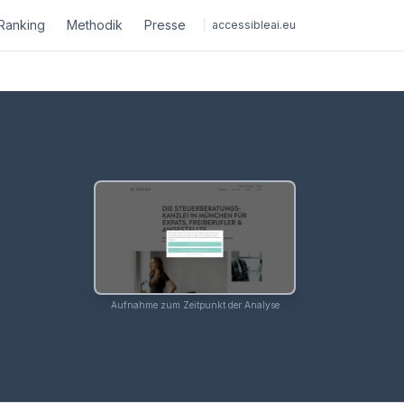
Ranking
Methodik
Presse
accessibleai.eu
Aufnahme zum Zeitpunkt der Analyse