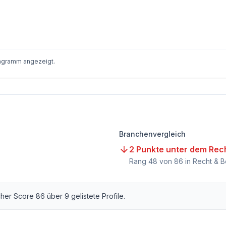
iagramm angezeigt.
Branchenvergleich
2 Punkte unter dem Rec
Rang
48
von
86
in Recht & B
icher Score
86
über
9
gelistete Profile.