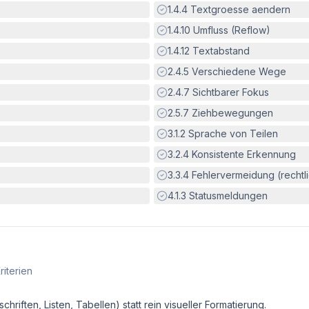
Erfüllt:
1.4.4
Textgroesse aendern
Erfüllt:
1.4.10
Umfluss (Reflow)
Erfüllt:
1.4.12
Textabstand
Erfüllt:
2.4.5
Verschiedene Wege
Erfüllt:
2.4.7
Sichtbarer Fokus
Erfüllt:
2.5.7
Ziehbewegungen
Erfüllt:
3.1.2
Sprache von Teilen
Erfüllt:
3.2.4
Konsistente Erkennung
Erfüllt:
3.3.4
Fehlervermeidung (rechtlic
Erfüllt:
4.1.3
Statusmeldungen
riterien
ften, Listen, Tabellen) statt rein visueller Formatierung.