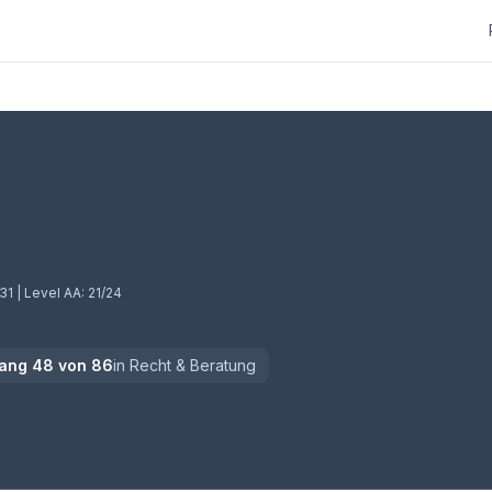
31
| Level AA:
21/24
ang
48
von
86
in
Recht & Beratung