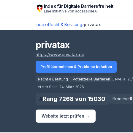
Zum Hauptinhalt springen
Index für Digitale Barrierefreiheit
Eine Initiative von
accessibleAI
Index
›
Recht & Beratung
›
privatax
privatax
(öffnet in neuem Tab)
https://www.privatax.de
Profil übernehmen & Probleme beheben
Recht & Beratung
Potenzielle Barrieren
Level A:
25/
Score lädt
Letzter Scan:
24. März 2026
Rang
7268
von
15030
#
Branche:
R
Website jetzt prüfen →