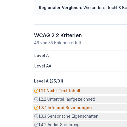
Regionaler Vergleich:
Wie andere
Recht & Be
WCAG 2.2 Kriterien
46
von
55
Kriterien erfüllt
Level A
Level AA
Level A (
25
/
31
)
Potenzielle Barriere:
1.1.1
Nicht-Text-Inhalt
Erfüllt:
1.2.2
Untertitel (aufgezeichnet)
Potenzielle Barriere:
1.3.1
Info und Beziehungen
Erfüllt:
1.3.3
Sensorische Eigenschaften
Erfüllt:
1.4.2
Audio-Steuerung