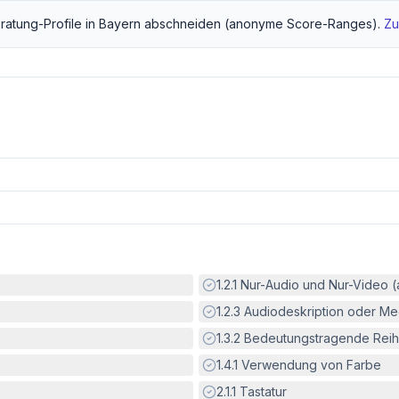
ratung
-Profile in
Bayern
abschneiden (anonyme Score-Ranges).
Zu
Erfüllt:
1.2.1
Nur-Audio und Nur-Video 
Erfüllt:
1.2.3
Audiodeskription oder Med
Erfüllt:
1.3.2
Bedeutungstragende Reih
Erfüllt:
1.4.1
Verwendung von Farbe
Erfüllt:
2.1.1
Tastatur