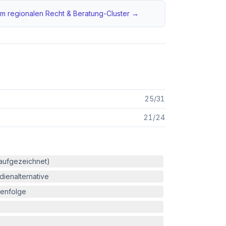
m regionalen
Recht & Beratung
-Cluster →
25
/
31
21
/
24
(aufgezeichnet)
ienalternative
enfolge