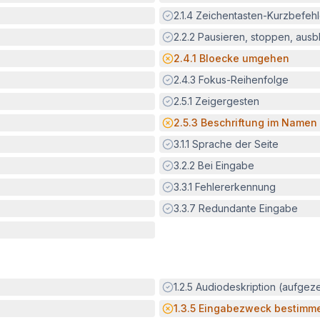
Erfüllt:
2.1.4
Zeichentasten-Kurzbefeh
Erfüllt:
2.2.2
Pausieren, stoppen, aus
Potenzielle Barriere:
2.4.1
Bloecke umgehen
Erfüllt:
2.4.3
Fokus-Reihenfolge
Erfüllt:
2.5.1
Zeigergesten
Potenzielle Barriere:
2.5.3
Beschriftung im Namen
Erfüllt:
3.1.1
Sprache der Seite
Erfüllt:
3.2.2
Bei Eingabe
Erfüllt:
3.3.1
Fehlererkennung
Erfüllt:
3.3.7
Redundante Eingabe
Erfüllt:
1.2.5
Audiodeskription (aufgez
Potenzielle Barriere:
1.3.5
Eingabezweck bestimm