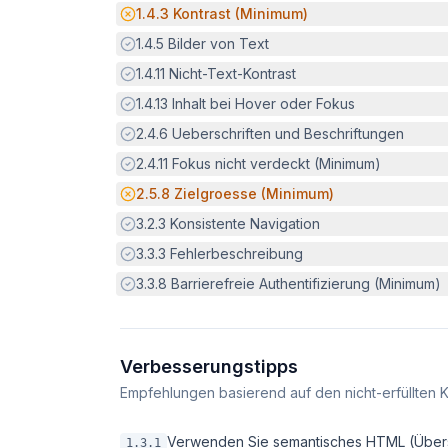
Potenzielle Barriere:
1.4.3
Kontrast (Minimum)
Erfüllt:
1.4.5
Bilder von Text
Erfüllt:
1.4.11
Nicht-Text-Kontrast
Erfüllt:
1.4.13
Inhalt bei Hover oder Fokus
Erfüllt:
2.4.6
Ueberschriften und Beschriftungen
Erfüllt:
2.4.11
Fokus nicht verdeckt (Minimum)
Potenzielle Barriere:
2.5.8
Zielgroesse (Minimum)
Erfüllt:
3.2.3
Konsistente Navigation
Erfüllt:
3.3.3
Fehlerbeschreibung
Erfüllt:
3.3.8
Barrierefreie Authentifizierung (Minimum)
Verbesserungstipps
Empfehlungen basierend auf den nicht-erfüllten K
Verwenden Sie semantisches HTML (Überschri
1.3.1