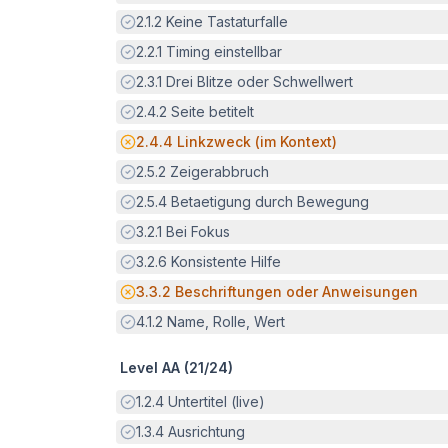
Erfüllt:
2.1.2
Keine Tastaturfalle
Erfüllt:
2.2.1
Timing einstellbar
Erfüllt:
2.3.1
Drei Blitze oder Schwellwert
Erfüllt:
2.4.2
Seite betitelt
Potenzielle Barriere:
2.4.4
Linkzweck (im Kontext)
Erfüllt:
2.5.2
Zeigerabbruch
Erfüllt:
2.5.4
Betaetigung durch Bewegung
Erfüllt:
3.2.1
Bei Fokus
Erfüllt:
3.2.6
Konsistente Hilfe
Potenzielle Barriere:
3.3.2
Beschriftungen oder Anweisungen
Erfüllt:
4.1.2
Name, Rolle, Wert
Level AA (
21
/
24
)
Erfüllt:
1.2.4
Untertitel (live)
Erfüllt:
1.3.4
Ausrichtung