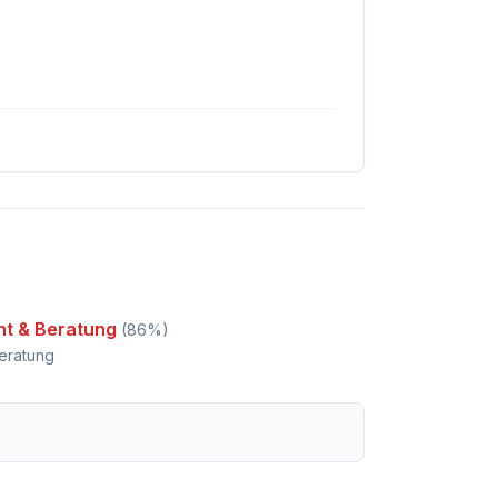
ht & Beratung
(
86
%)
eratung