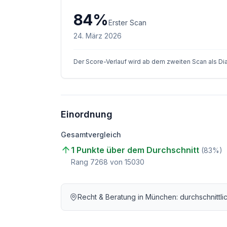
84
%
Erster Scan
24. März 2026
Der Score-Verlauf wird ab dem zweiten Scan als D
Einordnung
Gesamtvergleich
1 Punkte über dem Durchschnitt
(
83
%)
Rang
7268
von
15030
Recht & Beratung
in
München
: durchschnittl