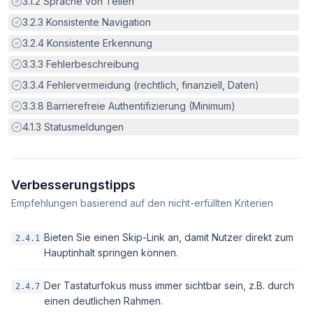
Erfüllt:
3.1.2
Sprache von Teilen
Erfüllt:
3.2.3
Konsistente Navigation
Erfüllt:
3.2.4
Konsistente Erkennung
Erfüllt:
3.3.3
Fehlerbeschreibung
Erfüllt:
3.3.4
Fehlervermeidung (rechtlich, finanziell, Daten)
Erfüllt:
3.3.8
Barrierefreie Authentifizierung (Minimum)
Erfüllt:
4.1.3
Statusmeldungen
Verbesserungstipps
Empfehlungen basierend auf den nicht-erfüllten Kriterien
Bieten Sie einen Skip-Link an, damit Nutzer direkt zum
2.4.1
Hauptinhalt springen können.
Der Tastaturfokus muss immer sichtbar sein, z.B. durch
2.4.7
einen deutlichen Rahmen.