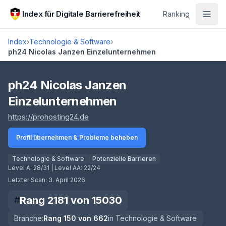
Zum Hauptinhalt springen
Index für Digitale Barrierefreiheit
Ranking
Index
›
Technologie & Software
›
ph24 Nicolas Janzen Einzelunternehmen
Score lädt
ph24 Nicolas Janzen
Einzelunternehmen
(öffnet in neuem Tab)
https://prohosting24.de
Profil übernehmen & Probleme beheben
Technologie & Software
Potenzielle Barrieren
Level A:
28/31
| Level AA:
22/24
Letzter Scan:
3. April 2026
Rang
2181
von
15030
#
Branche:
Rang
150
von
662
in
Technologie & Software