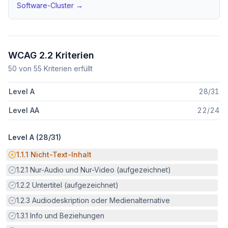
Software
-Cluster →
WCAG 2.2 Kriterien
50
von
55
Kriterien erfüllt
Level A
28
/
31
Level AA
22
/
24
Level A (
28
/
31
)
Potenzielle Barriere:
1.1.1
Nicht-Text-Inhalt
Erfüllt:
1.2.1
Nur-Audio und Nur-Video (aufgezeichnet)
Erfüllt:
1.2.2
Untertitel (aufgezeichnet)
Erfüllt:
1.2.3
Audiodeskription oder Medienalternative
Erfüllt:
1.3.1
Info und Beziehungen