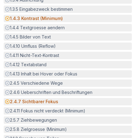
Erfüllt:
1.3.5
Eingabezweck bestimmen
Potenzielle Barriere:
1.4.3
Kontrast (Minimum)
Erfüllt:
1.4.4
Textgroesse aendern
Erfüllt:
1.4.5
Bilder von Text
Erfüllt:
1.4.10
Umfluss (Reflow)
Erfüllt:
1.4.11
Nicht-Text-Kontrast
Erfüllt:
1.4.12
Textabstand
Erfüllt:
1.4.13
Inhalt bei Hover oder Fokus
Erfüllt:
2.4.5
Verschiedene Wege
Erfüllt:
2.4.6
Ueberschriften und Beschriftungen
Potenzielle Barriere:
2.4.7
Sichtbarer Fokus
Erfüllt:
2.4.11
Fokus nicht verdeckt (Minimum)
Erfüllt:
2.5.7
Ziehbewegungen
Erfüllt:
2.5.8
Zielgroesse (Minimum)