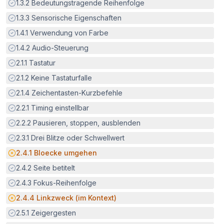
Erfüllt:
1.3.2
Bedeutungstragende Reihenfolge
Erfüllt:
1.3.3
Sensorische Eigenschaften
Erfüllt:
1.4.1
Verwendung von Farbe
Erfüllt:
1.4.2
Audio-Steuerung
Erfüllt:
2.1.1
Tastatur
Erfüllt:
2.1.2
Keine Tastaturfalle
Erfüllt:
2.1.4
Zeichentasten-Kurzbefehle
Erfüllt:
2.2.1
Timing einstellbar
Erfüllt:
2.2.2
Pausieren, stoppen, ausblenden
Erfüllt:
2.3.1
Drei Blitze oder Schwellwert
Potenzielle Barriere:
2.4.1
Bloecke umgehen
Erfüllt:
2.4.2
Seite betitelt
Erfüllt:
2.4.3
Fokus-Reihenfolge
Potenzielle Barriere:
2.4.4
Linkzweck (im Kontext)
Erfüllt:
2.5.1
Zeigergesten