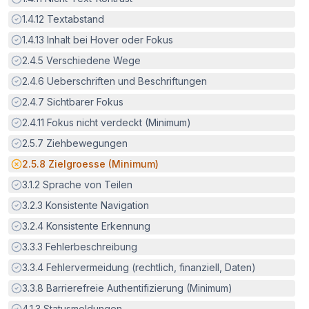
Erfüllt:
1.4.12
Textabstand
Erfüllt:
1.4.13
Inhalt bei Hover oder Fokus
Erfüllt:
2.4.5
Verschiedene Wege
Erfüllt:
2.4.6
Ueberschriften und Beschriftungen
Erfüllt:
2.4.7
Sichtbarer Fokus
Erfüllt:
2.4.11
Fokus nicht verdeckt (Minimum)
Erfüllt:
2.5.7
Ziehbewegungen
Potenzielle Barriere:
2.5.8
Zielgroesse (Minimum)
Erfüllt:
3.1.2
Sprache von Teilen
Erfüllt:
3.2.3
Konsistente Navigation
Erfüllt:
3.2.4
Konsistente Erkennung
Erfüllt:
3.3.3
Fehlerbeschreibung
Erfüllt:
3.3.4
Fehlervermeidung (rechtlich, finanziell, Daten)
Erfüllt:
3.3.8
Barrierefreie Authentifizierung (Minimum)
Erfüllt:
4.1.3
Statusmeldungen