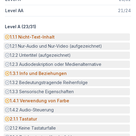
Level AA
21
/
24
Level A (
23
/
31
)
Potenzielle Barriere:
1.1.1
Nicht-Text-Inhalt
Erfüllt:
1.2.1
Nur-Audio und Nur-Video (aufgezeichnet)
Erfüllt:
1.2.2
Untertitel (aufgezeichnet)
Erfüllt:
1.2.3
Audiodeskription oder Medienalternative
Potenzielle Barriere:
1.3.1
Info und Beziehungen
Erfüllt:
1.3.2
Bedeutungstragende Reihenfolge
Erfüllt:
1.3.3
Sensorische Eigenschaften
Potenzielle Barriere:
1.4.1
Verwendung von Farbe
Erfüllt:
1.4.2
Audio-Steuerung
Potenzielle Barriere:
2.1.1
Tastatur
Erfüllt:
2.1.2
Keine Tastaturfalle