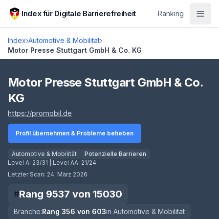
Zum Hauptinhalt springen
Index für Digitale Barrierefreiheit
Ranking
Index
›
Automotive & Mobilität
›
Motor Presse Stuttgart GmbH & Co. KG
Score lädt
Motor Presse Stuttgart GmbH & Co.
KG
(öffnet in neuem Tab)
https://promobil.de
Profil übernehmen & Probleme beheben
Automotive & Mobilität
Potenzielle Barrieren
Level A:
23/31
| Level AA:
21/24
Letzter Scan:
24. März 2026
Rang
9537
von
15030
#
Branche:
Rang
356
von
603
in
Automotive & Mobilität