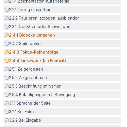
Erfüllt:
2.1.4
Zeichentasten-Kurzbefehle
Erfüllt:
2.2.1
Timing einstellbar
Erfüllt:
2.2.2
Pausieren, stoppen, ausblenden
Erfüllt:
2.3.1
Drei Blitze oder Schwellwert
Potenzielle Barriere:
2.4.1
Bloecke umgehen
Erfüllt:
2.4.2
Seite betitelt
Potenzielle Barriere:
2.4.3
Fokus-Reihenfolge
Potenzielle Barriere:
2.4.4
Linkzweck (im Kontext)
Erfüllt:
2.5.1
Zeigergesten
Erfüllt:
2.5.2
Zeigerabbruch
Erfüllt:
2.5.3
Beschriftung im Namen
Erfüllt:
2.5.4
Betaetigung durch Bewegung
Erfüllt:
3.1.1
Sprache der Seite
Erfüllt:
3.2.1
Bei Fokus
Erfüllt:
3.2.2
Bei Eingabe