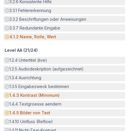
Erfüllt:
3.2.6
Konsistente Hilfe
Erfüllt:
3.3.1
Fehlererkennung
Erfüllt:
3.3.2
Beschriftungen oder Anweisungen
Erfüllt:
3.3.7
Redundante Eingabe
Potenzielle Barriere:
4.1.2
Name, Rolle, Wert
Level AA (
21
/
24
)
Erfüllt:
1.2.4
Untertitel (live)
Erfüllt:
1.2.5
Audiodeskription (aufgezeichnet)
Erfüllt:
1.3.4
Ausrichtung
Erfüllt:
1.3.5
Eingabezweck bestimmen
Potenzielle Barriere:
1.4.3
Kontrast (Minimum)
Erfüllt:
1.4.4
Textgroesse aendern
Potenzielle Barriere:
1.4.5
Bilder von Text
Erfüllt:
1.4.10
Umfluss (Reflow)
Erfüllt:
1.4.11
Nicht-Text-Kontrast