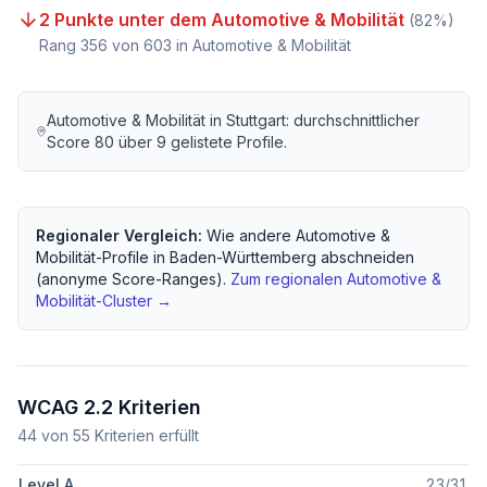
2 Punkte unter dem Automotive & Mobilität
(
82
%)
Rang
356
von
603
in Automotive & Mobilität
Automotive & Mobilität
in
Stuttgart
: durchschnittlicher
Score
80
über
9
gelistete Profile.
Regionaler Vergleich:
Wie andere
Automotive &
Mobilität
-Profile in
Baden-Württemberg
abschneiden
(anonyme Score-Ranges).
Zum regionalen
Automotive &
Mobilität
-Cluster →
WCAG 2.2 Kriterien
44
von
55
Kriterien erfüllt
Level A
23
/
31