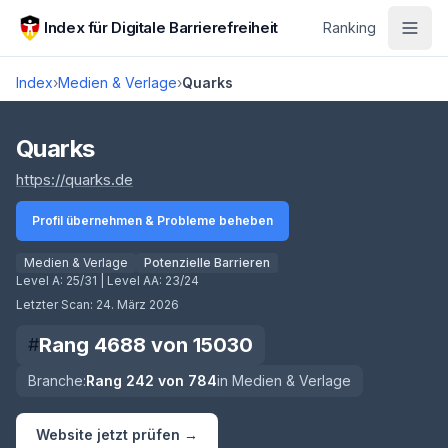
Zum Hauptinhalt springen
Index für Digitale Barrierefreiheit
Ranking
Index
›
Medien & Verlage
›
Quarks
Score lädt
Quarks
(öffnet in neuem Tab)
https://quarks.de
Profil übernehmen & Probleme beheben
Medien & Verlage
Potenzielle Barrieren
Level A:
25/31
| Level AA:
23/24
Letzter Scan:
24. März 2026
Rang
4688
von
15030
#
Branche:
Rang
242
von
784
in
Medien & Verlage
Website jetzt prüfen →