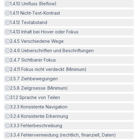
Erfüllt:
1.4.10
Umfluss (Reflow)
Erfüllt:
1.4.11
Nicht-Text-Kontrast
Erfüllt:
1.4.12
Textabstand
Erfüllt:
1.4.13
Inhalt bei Hover oder Fokus
Erfüllt:
2.4.5
Verschiedene Wege
Erfüllt:
2.4.6
Ueberschriften und Beschriftungen
Erfüllt:
2.4.7
Sichtbarer Fokus
Erfüllt:
2.4.11
Fokus nicht verdeckt (Minimum)
Erfüllt:
2.5.7
Ziehbewegungen
Erfüllt:
2.5.8
Zielgroesse (Minimum)
Erfüllt:
3.1.2
Sprache von Teilen
Erfüllt:
3.2.3
Konsistente Navigation
Erfüllt:
3.2.4
Konsistente Erkennung
Erfüllt:
3.3.3
Fehlerbeschreibung
Erfüllt:
3.3.4
Fehlervermeidung (rechtlich, finanziell, Daten)