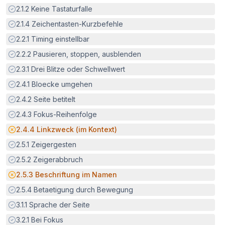
Erfüllt:
2.1.2
Keine Tastaturfalle
Erfüllt:
2.1.4
Zeichentasten-Kurzbefehle
Erfüllt:
2.2.1
Timing einstellbar
Erfüllt:
2.2.2
Pausieren, stoppen, ausblenden
Erfüllt:
2.3.1
Drei Blitze oder Schwellwert
Erfüllt:
2.4.1
Bloecke umgehen
Erfüllt:
2.4.2
Seite betitelt
Erfüllt:
2.4.3
Fokus-Reihenfolge
Potenzielle Barriere:
2.4.4
Linkzweck (im Kontext)
Erfüllt:
2.5.1
Zeigergesten
Erfüllt:
2.5.2
Zeigerabbruch
Potenzielle Barriere:
2.5.3
Beschriftung im Namen
Erfüllt:
2.5.4
Betaetigung durch Bewegung
Erfüllt:
3.1.1
Sprache der Seite
Erfüllt:
3.2.1
Bei Fokus