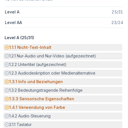
Level A
25
/
31
Level AA
23
/
24
Level A (
25
/
31
)
Potenzielle Barriere:
1.1.1
Nicht-Text-Inhalt
Erfüllt:
1.2.1
Nur-Audio und Nur-Video (aufgezeichnet)
Erfüllt:
1.2.2
Untertitel (aufgezeichnet)
Erfüllt:
1.2.3
Audiodeskription oder Medienalternative
Potenzielle Barriere:
1.3.1
Info und Beziehungen
Erfüllt:
1.3.2
Bedeutungstragende Reihenfolge
Potenzielle Barriere:
1.3.3
Sensorische Eigenschaften
Potenzielle Barriere:
1.4.1
Verwendung von Farbe
Erfüllt:
1.4.2
Audio-Steuerung
Erfüllt:
2.1.1
Tastatur