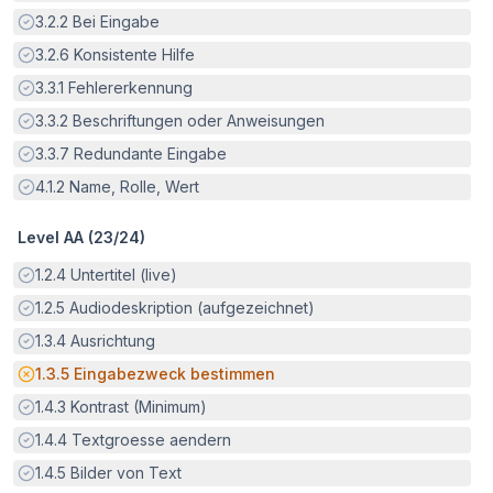
Erfüllt:
3.2.2
Bei Eingabe
Erfüllt:
3.2.6
Konsistente Hilfe
Erfüllt:
3.3.1
Fehlererkennung
Erfüllt:
3.3.2
Beschriftungen oder Anweisungen
Erfüllt:
3.3.7
Redundante Eingabe
Erfüllt:
4.1.2
Name, Rolle, Wert
Level AA (
23
/
24
)
Erfüllt:
1.2.4
Untertitel (live)
Erfüllt:
1.2.5
Audiodeskription (aufgezeichnet)
Erfüllt:
1.3.4
Ausrichtung
Potenzielle Barriere:
1.3.5
Eingabezweck bestimmen
Erfüllt:
1.4.3
Kontrast (Minimum)
Erfüllt:
1.4.4
Textgroesse aendern
Erfüllt:
1.4.5
Bilder von Text