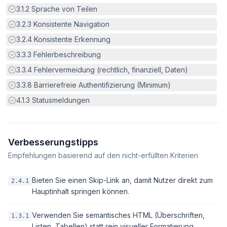
Erfüllt:
3.1.2
Sprache von Teilen
Erfüllt:
3.2.3
Konsistente Navigation
Erfüllt:
3.2.4
Konsistente Erkennung
Erfüllt:
3.3.3
Fehlerbeschreibung
Erfüllt:
3.3.4
Fehlervermeidung (rechtlich, finanziell, Daten)
Erfüllt:
3.3.8
Barrierefreie Authentifizierung (Minimum)
Erfüllt:
4.1.3
Statusmeldungen
Verbesserungstipps
Empfehlungen basierend auf den nicht-erfüllten Kriterien
Bieten Sie einen Skip-Link an, damit Nutzer direkt zum
2.4.1
Hauptinhalt springen können.
Verwenden Sie semantisches HTML (Überschriften,
1.3.1
Listen, Tabellen) statt rein visueller Formatierung.