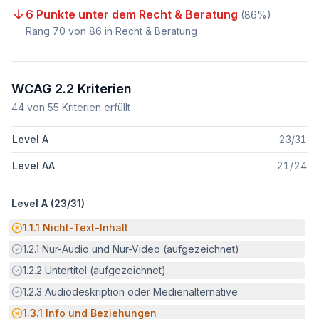
6 Punkte unter dem Recht & Beratung
(
86
%)
Rang
70
von
86
in Recht & Beratung
WCAG 2.2 Kriterien
44
von
55
Kriterien erfüllt
Level A
23
/
31
Level AA
21
/
24
Level A (
23
/
31
)
Potenzielle Barriere:
1.1.1
Nicht-Text-Inhalt
Erfüllt:
1.2.1
Nur-Audio und Nur-Video (aufgezeichnet)
Erfüllt:
1.2.2
Untertitel (aufgezeichnet)
Erfüllt:
1.2.3
Audiodeskription oder Medienalternative
Potenzielle Barriere:
1.3.1
Info und Beziehungen