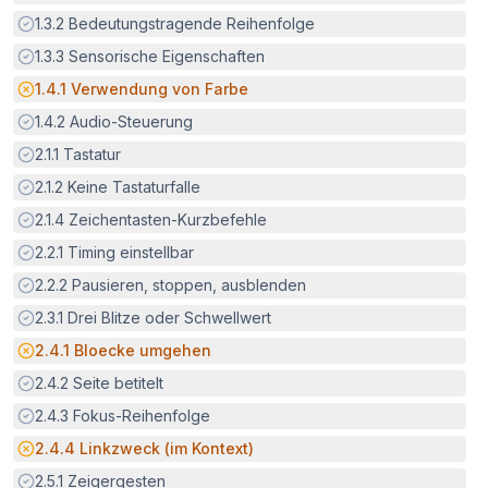
Erfüllt:
1.3.2
Bedeutungstragende Reihenfolge
Erfüllt:
1.3.3
Sensorische Eigenschaften
Potenzielle Barriere:
1.4.1
Verwendung von Farbe
Erfüllt:
1.4.2
Audio-Steuerung
Erfüllt:
2.1.1
Tastatur
Erfüllt:
2.1.2
Keine Tastaturfalle
Erfüllt:
2.1.4
Zeichentasten-Kurzbefehle
Erfüllt:
2.2.1
Timing einstellbar
Erfüllt:
2.2.2
Pausieren, stoppen, ausblenden
Erfüllt:
2.3.1
Drei Blitze oder Schwellwert
Potenzielle Barriere:
2.4.1
Bloecke umgehen
Erfüllt:
2.4.2
Seite betitelt
Erfüllt:
2.4.3
Fokus-Reihenfolge
Potenzielle Barriere:
2.4.4
Linkzweck (im Kontext)
Erfüllt:
2.5.1
Zeigergesten