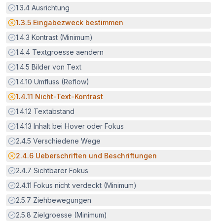
Erfüllt:
1.3.4
Ausrichtung
Potenzielle Barriere:
1.3.5
Eingabezweck bestimmen
Erfüllt:
1.4.3
Kontrast (Minimum)
Erfüllt:
1.4.4
Textgroesse aendern
Erfüllt:
1.4.5
Bilder von Text
Erfüllt:
1.4.10
Umfluss (Reflow)
Potenzielle Barriere:
1.4.11
Nicht-Text-Kontrast
Erfüllt:
1.4.12
Textabstand
Erfüllt:
1.4.13
Inhalt bei Hover oder Fokus
Erfüllt:
2.4.5
Verschiedene Wege
Potenzielle Barriere:
2.4.6
Ueberschriften und Beschriftungen
Erfüllt:
2.4.7
Sichtbarer Fokus
Erfüllt:
2.4.11
Fokus nicht verdeckt (Minimum)
Erfüllt:
2.5.7
Ziehbewegungen
Erfüllt:
2.5.8
Zielgroesse (Minimum)