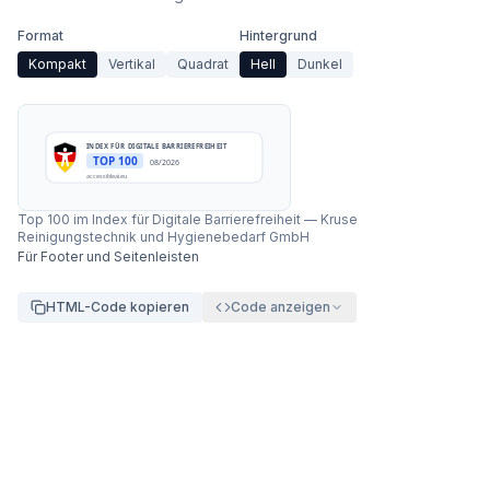
Format
Hintergrund
Kompakt
Vertikal
Quadrat
Hell
Dunkel
INDEX FÜR DIGITALE BARRIEREFREIHEIT
TOP 100
08/2026
accessibleai.eu
Top 100 im Index für Digitale Barrierefreiheit
—
Kruse
Reinigungstechnik und Hygienebedarf GmbH
Für Footer und Seitenleisten
HTML-Code kopieren
Code anzeigen