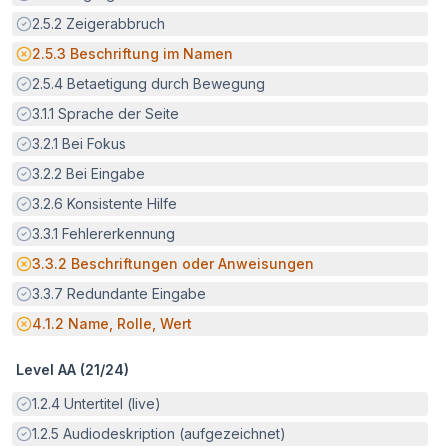
Erfüllt:
2.5.2
Zeigerabbruch
Potenzielle Barriere:
2.5.3
Beschriftung im Namen
Erfüllt:
2.5.4
Betaetigung durch Bewegung
Erfüllt:
3.1.1
Sprache der Seite
Erfüllt:
3.2.1
Bei Fokus
Erfüllt:
3.2.2
Bei Eingabe
Erfüllt:
3.2.6
Konsistente Hilfe
Erfüllt:
3.3.1
Fehlererkennung
Potenzielle Barriere:
3.3.2
Beschriftungen oder Anweisungen
Erfüllt:
3.3.7
Redundante Eingabe
Potenzielle Barriere:
4.1.2
Name, Rolle, Wert
Level AA (
21
/
24
)
Erfüllt:
1.2.4
Untertitel (live)
Erfüllt:
1.2.5
Audiodeskription (aufgezeichnet)