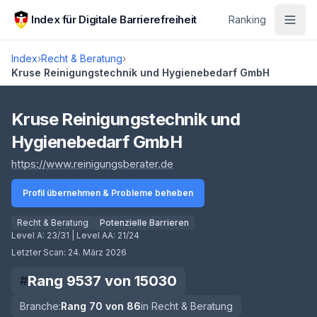
Zum Hauptinhalt springen
Index für Digitale Barrierefreiheit
Ranking
Index
›
Recht & Beratung
›
Kruse Reinigungstechnik und Hygienebedarf GmbH
Score lädt
Kruse Reinigungstechnik und
Hygienebedarf GmbH
(öffnet in neuem Tab)
https://www.reinigungsberater.de
Profil übernehmen & Probleme beheben
Recht & Beratung
Potenzielle Barrieren
Level A:
23/31
| Level AA:
21/24
Letzter Scan:
24. März 2026
Rang
9537
von
15030
#
Branche:
Rang
70
von
86
in
Recht & Beratung