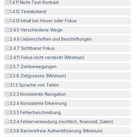
Erfüllt:
1.4.11
Nicht-Text-Kontrast
Erfüllt:
1.4.12
Textabstand
Erfüllt:
1.4.13
Inhalt bei Hover oder Fokus
Erfüllt:
2.4.5
Verschiedene Wege
Erfüllt:
2.4.6
Ueberschriften und Beschriftungen
Erfüllt:
2.4.7
Sichtbarer Fokus
Erfüllt:
2.4.11
Fokus nicht verdeckt (Minimum)
Erfüllt:
2.5.7
Ziehbewegungen
Erfüllt:
2.5.8
Zielgroesse (Minimum)
Erfüllt:
3.1.2
Sprache von Teilen
Erfüllt:
3.2.3
Konsistente Navigation
Erfüllt:
3.2.4
Konsistente Erkennung
Erfüllt:
3.3.3
Fehlerbeschreibung
Erfüllt:
3.3.4
Fehlervermeidung (rechtlich, finanziell, Daten)
Erfüllt:
3.3.8
Barrierefreie Authentifizierung (Minimum)