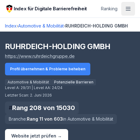
Zum Hauptinhalt springen
Index für Digitale Barrierefreiheit
Ranking
Index
›
Automotive & Mobilität
›
RUHRDEICH-HOLDING GMBH
Score lädt
RUHRDEICH-HOLDING GMBH
(öffnet in neuem Tab)
https://www.ruhrdeichgruppe.de
Profil übernehmen & Probleme beheben
Automotive & Mobilität
Potenzielle Barrieren
Level A:
29/31
| Level AA:
24/24
Letzter Scan:
2. Juni 2026
Rang
208
von
15030
#
Branche:
Rang
11
von
603
in
Automotive & Mobilität
Website jetzt prüfen →