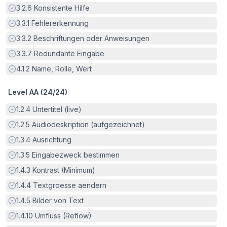
Erfüllt:
3.2.6
Konsistente Hilfe
Erfüllt:
3.3.1
Fehlererkennung
Erfüllt:
3.3.2
Beschriftungen oder Anweisungen
Erfüllt:
3.3.7
Redundante Eingabe
Erfüllt:
4.1.2
Name, Rolle, Wert
Level AA (
24
/
24
)
Erfüllt:
1.2.4
Untertitel (live)
Erfüllt:
1.2.5
Audiodeskription (aufgezeichnet)
Erfüllt:
1.3.4
Ausrichtung
Erfüllt:
1.3.5
Eingabezweck bestimmen
Erfüllt:
1.4.3
Kontrast (Minimum)
Erfüllt:
1.4.4
Textgroesse aendern
Erfüllt:
1.4.5
Bilder von Text
Erfüllt:
1.4.10
Umfluss (Reflow)