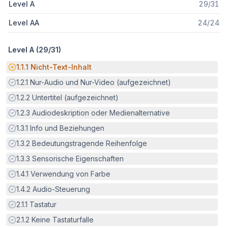
Level A
29
/
31
Level AA
24
/
24
Level A (
29
/
31
)
Potenzielle Barriere:
1.1.1
Nicht-Text-Inhalt
Erfüllt:
1.2.1
Nur-Audio und Nur-Video (aufgezeichnet)
Erfüllt:
1.2.2
Untertitel (aufgezeichnet)
Erfüllt:
1.2.3
Audiodeskription oder Medienalternative
Erfüllt:
1.3.1
Info und Beziehungen
Erfüllt:
1.3.2
Bedeutungstragende Reihenfolge
Erfüllt:
1.3.3
Sensorische Eigenschaften
Erfüllt:
1.4.1
Verwendung von Farbe
Erfüllt:
1.4.2
Audio-Steuerung
Erfüllt:
2.1.1
Tastatur
Erfüllt:
2.1.2
Keine Tastaturfalle