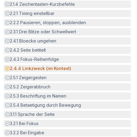
Erfüllt:
2.1.4
Zeichentasten-Kurzbefehle
Erfüllt:
2.2.1
Timing einstellbar
Erfüllt:
2.2.2
Pausieren, stoppen, ausblenden
Erfüllt:
2.3.1
Drei Blitze oder Schwellwert
Erfüllt:
2.4.1
Bloecke umgehen
Erfüllt:
2.4.2
Seite betitelt
Erfüllt:
2.4.3
Fokus-Reihenfolge
Potenzielle Barriere:
2.4.4
Linkzweck (im Kontext)
Erfüllt:
2.5.1
Zeigergesten
Erfüllt:
2.5.2
Zeigerabbruch
Erfüllt:
2.5.3
Beschriftung im Namen
Erfüllt:
2.5.4
Betaetigung durch Bewegung
Erfüllt:
3.1.1
Sprache der Seite
Erfüllt:
3.2.1
Bei Fokus
Erfüllt:
3.2.2
Bei Eingabe