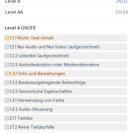
Level A
26
/
31
Level AA
20
/
24
Level A (
26
/
31
)
Potenzielle Barriere:
1.1.1
Nicht-Text-Inhalt
Erfüllt:
1.2.1
Nur-Audio und Nur-Video (aufgezeichnet)
Erfüllt:
1.2.2
Untertitel (aufgezeichnet)
Erfüllt:
1.2.3
Audiodeskription oder Medienalternative
Potenzielle Barriere:
1.3.1
Info und Beziehungen
Erfüllt:
1.3.2
Bedeutungstragende Reihenfolge
Erfüllt:
1.3.3
Sensorische Eigenschaften
Erfüllt:
1.4.1
Verwendung von Farbe
Erfüllt:
1.4.2
Audio-Steuerung
Erfüllt:
2.1.1
Tastatur
Erfüllt:
2.1.2
Keine Tastaturfalle