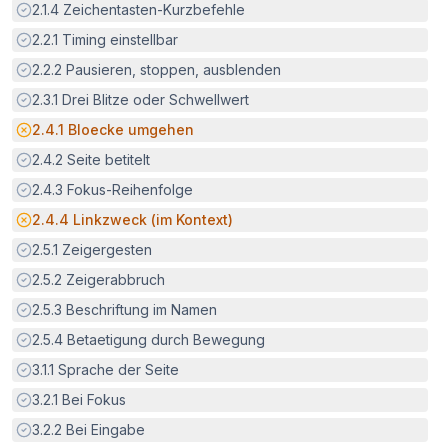
Erfüllt:
2.1.4
Zeichentasten-Kurzbefehle
Erfüllt:
2.2.1
Timing einstellbar
Erfüllt:
2.2.2
Pausieren, stoppen, ausblenden
Erfüllt:
2.3.1
Drei Blitze oder Schwellwert
Potenzielle Barriere:
2.4.1
Bloecke umgehen
Erfüllt:
2.4.2
Seite betitelt
Erfüllt:
2.4.3
Fokus-Reihenfolge
Potenzielle Barriere:
2.4.4
Linkzweck (im Kontext)
Erfüllt:
2.5.1
Zeigergesten
Erfüllt:
2.5.2
Zeigerabbruch
Erfüllt:
2.5.3
Beschriftung im Namen
Erfüllt:
2.5.4
Betaetigung durch Bewegung
Erfüllt:
3.1.1
Sprache der Seite
Erfüllt:
3.2.1
Bei Fokus
Erfüllt:
3.2.2
Bei Eingabe