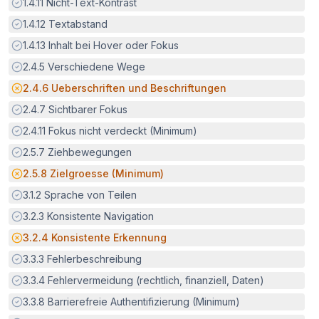
Erfüllt:
1.4.11
Nicht-Text-Kontrast
Erfüllt:
1.4.12
Textabstand
Erfüllt:
1.4.13
Inhalt bei Hover oder Fokus
Erfüllt:
2.4.5
Verschiedene Wege
Potenzielle Barriere:
2.4.6
Ueberschriften und Beschriftungen
Erfüllt:
2.4.7
Sichtbarer Fokus
Erfüllt:
2.4.11
Fokus nicht verdeckt (Minimum)
Erfüllt:
2.5.7
Ziehbewegungen
Potenzielle Barriere:
2.5.8
Zielgroesse (Minimum)
Erfüllt:
3.1.2
Sprache von Teilen
Erfüllt:
3.2.3
Konsistente Navigation
Potenzielle Barriere:
3.2.4
Konsistente Erkennung
Erfüllt:
3.3.3
Fehlerbeschreibung
Erfüllt:
3.3.4
Fehlervermeidung (rechtlich, finanziell, Daten)
Erfüllt:
3.3.8
Barrierefreie Authentifizierung (Minimum)