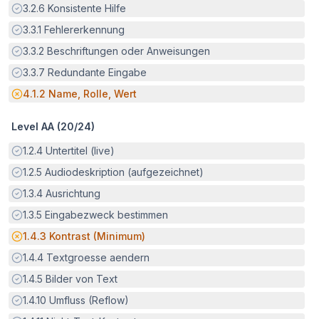
Erfüllt:
3.2.6
Konsistente Hilfe
Erfüllt:
3.3.1
Fehlererkennung
Erfüllt:
3.3.2
Beschriftungen oder Anweisungen
Erfüllt:
3.3.7
Redundante Eingabe
Potenzielle Barriere:
4.1.2
Name, Rolle, Wert
Level AA (
20
/
24
)
Erfüllt:
1.2.4
Untertitel (live)
Erfüllt:
1.2.5
Audiodeskription (aufgezeichnet)
Erfüllt:
1.3.4
Ausrichtung
Erfüllt:
1.3.5
Eingabezweck bestimmen
Potenzielle Barriere:
1.4.3
Kontrast (Minimum)
Erfüllt:
1.4.4
Textgroesse aendern
Erfüllt:
1.4.5
Bilder von Text
Erfüllt:
1.4.10
Umfluss (Reflow)