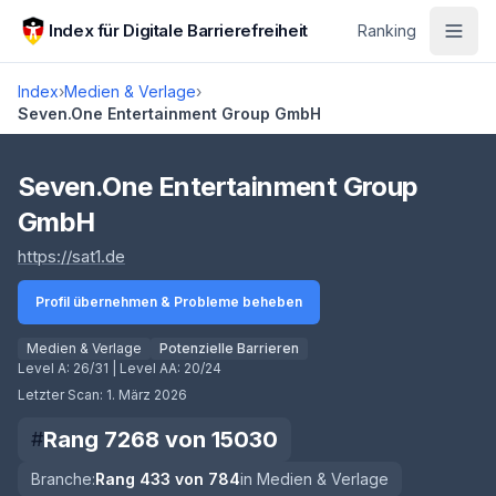
Zum Hauptinhalt springen
Index für Digitale Barrierefreiheit
Ranking
Index
›
Medien & Verlage
›
Seven.One Entertainment Group GmbH
Score lädt
Seven.One Entertainment Group
GmbH
(öffnet in neuem Tab)
https://sat1.de
Profil übernehmen & Probleme beheben
Medien & Verlage
Potenzielle Barrieren
Level A:
26/31
| Level AA:
20/24
Letzter Scan:
1. März 2026
Rang
7268
von
15030
#
Branche:
Rang
433
von
784
in
Medien & Verlage