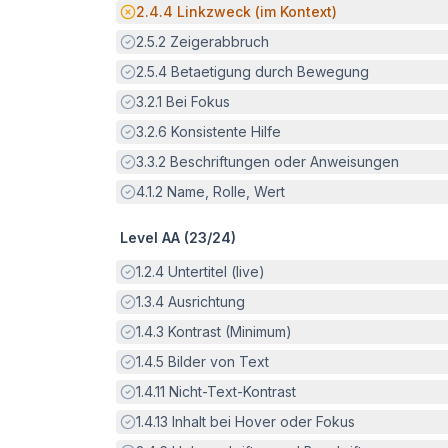
Potenzielle Barriere:
2.4.4
Linkzweck (im Kontext)
Erfüllt:
2.5.2
Zeigerabbruch
Erfüllt:
2.5.4
Betaetigung durch Bewegung
Erfüllt:
3.2.1
Bei Fokus
Erfüllt:
3.2.6
Konsistente Hilfe
Erfüllt:
3.3.2
Beschriftungen oder Anweisungen
Erfüllt:
4.1.2
Name, Rolle, Wert
Level AA (
23
/
24
)
Erfüllt:
1.2.4
Untertitel (live)
Erfüllt:
1.3.4
Ausrichtung
Erfüllt:
1.4.3
Kontrast (Minimum)
Erfüllt:
1.4.5
Bilder von Text
Erfüllt:
1.4.11
Nicht-Text-Kontrast
Erfüllt:
1.4.13
Inhalt bei Hover oder Fokus