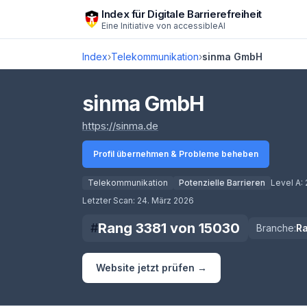
Zum Hauptinhalt springen
Index für Digitale Barrierefreiheit
Eine Initiative von
accessibleAI
Index
›
Telekommunikation
›
sinma GmbH
sinma GmbH
(öffnet in neuem Tab)
https://sinma.de
Profil übernehmen & Probleme beheben
Telekommunikation
Potenzielle Barrieren
Level A:
Score lädt
Letzter Scan:
24. März 2026
Rang
3381
von
15030
#
Branche:
R
Website jetzt prüfen →