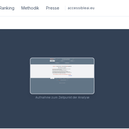
Ranking
Methodik
Presse
accessibleai.eu
Aufnahme zum Zeitpunkt der Analyse