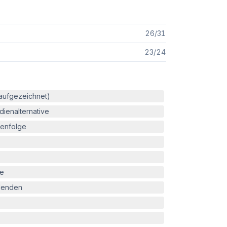
26
/
31
23
/
24
(aufgezeichnet)
ienalternative
enfolge
le
blenden