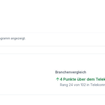
iagramm angezeigt.
Branchenvergleich
4 Punkte über dem Tel
Rang
24
von
102
in Telekomm