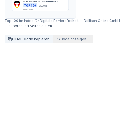
INDEX FÜR DIGITALE BARRIEREFREIHEIT
TOP 100
08/2026
accessibleai.eu
Top 100 im Index für Digitale Barrierefreiheit
—
Drillisch Online GmbH
Für Footer und Seitenleisten
HTML-Code kopieren
Code anzeigen