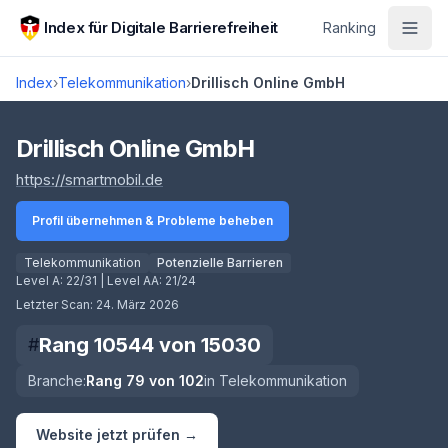
Zum Hauptinhalt springen
Index für Digitale Barrierefreiheit
Ranking
Index
›
Telekommunikation
›
Drillisch Online GmbH
Score lädt
Drillisch Online GmbH
(öffnet in neuem Tab)
https://smartmobil.de
Profil übernehmen & Probleme beheben
Telekommunikation
Potenzielle Barrieren
Level A:
22/31
| Level AA:
21/24
Letzter Scan:
24. März 2026
Rang
10544
von
15030
#
Branche:
Rang
79
von
102
in
Telekommunikation
Website jetzt prüfen →