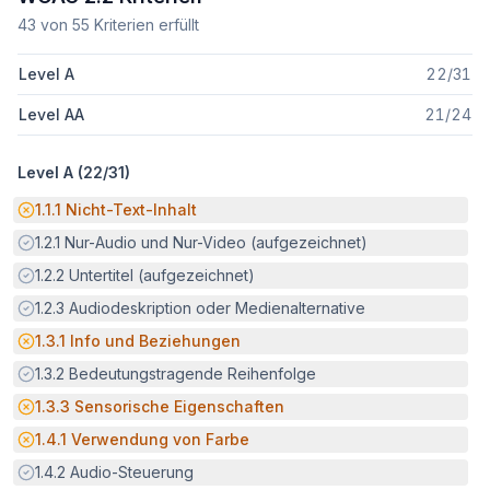
43
von
55
Kriterien erfüllt
Level A
22
/
31
Level AA
21
/
24
Level A (
22
/
31
)
Potenzielle Barriere:
1.1.1
Nicht-Text-Inhalt
Erfüllt:
1.2.1
Nur-Audio und Nur-Video (aufgezeichnet)
Erfüllt:
1.2.2
Untertitel (aufgezeichnet)
Erfüllt:
1.2.3
Audiodeskription oder Medienalternative
Potenzielle Barriere:
1.3.1
Info und Beziehungen
Erfüllt:
1.3.2
Bedeutungstragende Reihenfolge
Potenzielle Barriere:
1.3.3
Sensorische Eigenschaften
Potenzielle Barriere:
1.4.1
Verwendung von Farbe
Erfüllt:
1.4.2
Audio-Steuerung