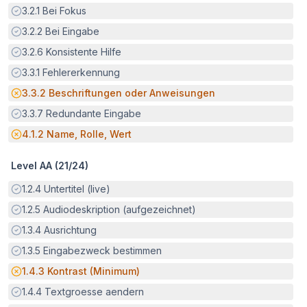
Erfüllt:
3.2.1
Bei Fokus
Erfüllt:
3.2.2
Bei Eingabe
Erfüllt:
3.2.6
Konsistente Hilfe
Erfüllt:
3.3.1
Fehlererkennung
Potenzielle Barriere:
3.3.2
Beschriftungen oder Anweisungen
Erfüllt:
3.3.7
Redundante Eingabe
Potenzielle Barriere:
4.1.2
Name, Rolle, Wert
Level AA (
21
/
24
)
Erfüllt:
1.2.4
Untertitel (live)
Erfüllt:
1.2.5
Audiodeskription (aufgezeichnet)
Erfüllt:
1.3.4
Ausrichtung
Erfüllt:
1.3.5
Eingabezweck bestimmen
Potenzielle Barriere:
1.4.3
Kontrast (Minimum)
Erfüllt:
1.4.4
Textgroesse aendern