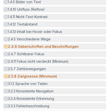
Erfüllt:
1.4.5
Bilder von Text
Erfüllt:
1.4.10
Umfluss (Reflow)
Erfüllt:
1.4.11
Nicht-Text-Kontrast
Erfüllt:
1.4.12
Textabstand
Erfüllt:
1.4.13
Inhalt bei Hover oder Fokus
Erfüllt:
2.4.5
Verschiedene Wege
Potenzielle Barriere:
2.4.6
Ueberschriften und Beschriftungen
Erfüllt:
2.4.7
Sichtbarer Fokus
Erfüllt:
2.4.11
Fokus nicht verdeckt (Minimum)
Erfüllt:
2.5.7
Ziehbewegungen
Potenzielle Barriere:
2.5.8
Zielgroesse (Minimum)
Erfüllt:
3.1.2
Sprache von Teilen
Erfüllt:
3.2.3
Konsistente Navigation
Erfüllt:
3.2.4
Konsistente Erkennung
Erfüllt:
3.3.3
Fehlerbeschreibung