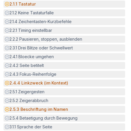
Potenzielle Barriere:
2.1.1
Tastatur
Erfüllt:
2.1.2
Keine Tastaturfalle
Erfüllt:
2.1.4
Zeichentasten-Kurzbefehle
Erfüllt:
2.2.1
Timing einstellbar
Erfüllt:
2.2.2
Pausieren, stoppen, ausblenden
Erfüllt:
2.3.1
Drei Blitze oder Schwellwert
Erfüllt:
2.4.1
Bloecke umgehen
Erfüllt:
2.4.2
Seite betitelt
Erfüllt:
2.4.3
Fokus-Reihenfolge
Potenzielle Barriere:
2.4.4
Linkzweck (im Kontext)
Erfüllt:
2.5.1
Zeigergesten
Erfüllt:
2.5.2
Zeigerabbruch
Potenzielle Barriere:
2.5.3
Beschriftung im Namen
Erfüllt:
2.5.4
Betaetigung durch Bewegung
Erfüllt:
3.1.1
Sprache der Seite