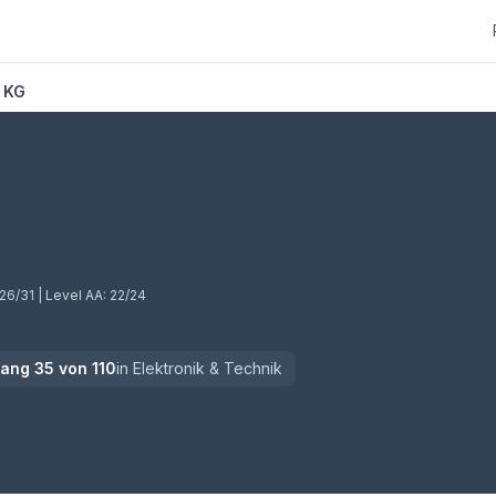
 KG
G
26/31
| Level AA:
22/24
Rang
35
von
110
in
Elektronik & Technik