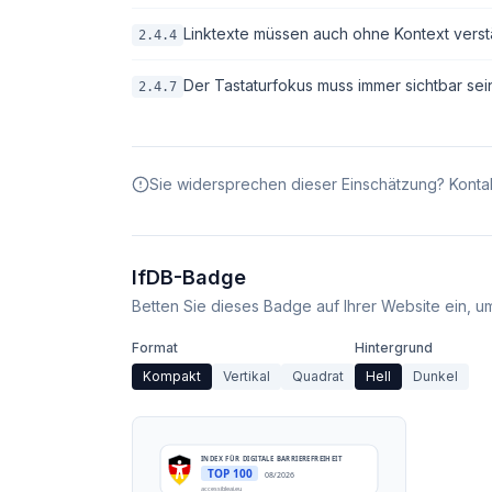
Linktexte müssen auch ohne Kontext verstä
2.4.4
Der Tastaturfokus muss immer sichtbar sei
2.4.7
Sie widersprechen dieser Einschätzung? Kontak
IfDB-Badge
Betten Sie dieses Badge auf Ihrer Website ein, um 
Format
Hintergrund
Kompakt
Vertikal
Quadrat
Hell
Dunkel
INDEX FÜR DIGITALE BARRIEREFREIHEIT
TOP 100
08/2026
accessibleai.eu