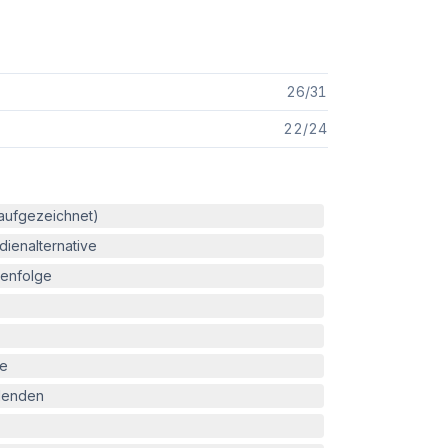
26
/
31
22
/
24
(aufgezeichnet)
ienalternative
enfolge
le
blenden