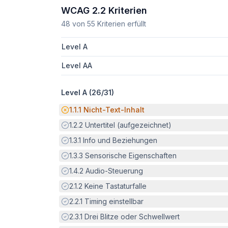
WCAG 2.2 Kriterien
48
von
55
Kriterien erfüllt
Level A
Level AA
Level A (
26
/
31
)
Potenzielle Barriere:
1.1.1
Nicht-Text-Inhalt
Erfüllt:
1.2.2
Untertitel (aufgezeichnet)
Erfüllt:
1.3.1
Info und Beziehungen
Erfüllt:
1.3.3
Sensorische Eigenschaften
Erfüllt:
1.4.2
Audio-Steuerung
Erfüllt:
2.1.2
Keine Tastaturfalle
Erfüllt:
2.2.1
Timing einstellbar
Erfüllt:
2.3.1
Drei Blitze oder Schwellwert