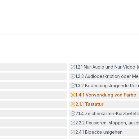
Erfüllt:
1.2.1
Nur-Audio und Nur-Video 
Erfüllt:
1.2.3
Audiodeskription oder Med
Erfüllt:
1.3.2
Bedeutungstragende Reih
Potenzielle Barriere:
1.4.1
Verwendung von Farbe
Potenzielle Barriere:
2.1.1
Tastatur
Erfüllt:
2.1.4
Zeichentasten-Kurzbefeh
Erfüllt:
2.2.2
Pausieren, stoppen, aus
Erfüllt:
2.4.1
Bloecke umgehen