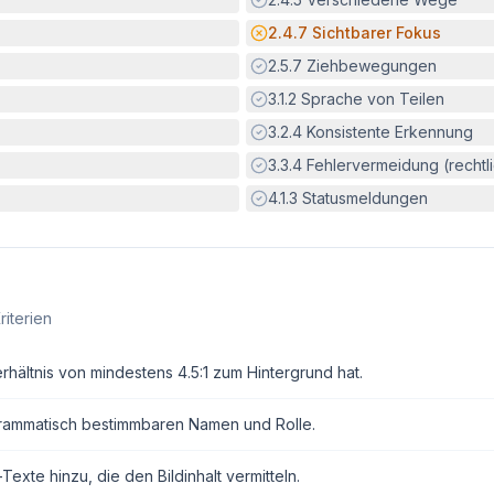
Potenzielle Barriere:
2.4.7
Sichtbarer Fokus
Erfüllt:
2.5.7
Ziehbewegungen
Erfüllt:
3.1.2
Sprache von Teilen
Erfüllt:
3.2.4
Konsistente Erkennung
Erfüllt:
3.3.4
Fehlervermeidung (rechtlic
Erfüllt:
4.1.3
Statusmeldungen
riterien
erhältnis von mindestens 4.5:1 zum Hintergrund hat.
grammatisch bestimmbaren Namen und Rolle.
exte hinzu, die den Bildinhalt vermitteln.