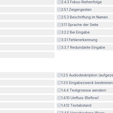
Erfüllt:
2.4.3
Fokus-Reihenfolge
Erfüllt:
2.5.1
Zeigergesten
Erfüllt:
2.5.3
Beschriftung im Namen
Erfüllt:
3.1.1
Sprache der Seite
Erfüllt:
3.2.2
Bei Eingabe
Erfüllt:
3.3.1
Fehlererkennung
Erfüllt:
3.3.7
Redundante Eingabe
Erfüllt:
1.2.5
Audiodeskription (aufgez
Erfüllt:
1.3.5
Eingabezweck bestimmen
Erfüllt:
1.4.4
Textgroesse aendern
Erfüllt:
1.4.10
Umfluss (Reflow)
Erfüllt:
1.4.12
Textabstand
Erfüllt:
2.4.5
Verschiedene Wege