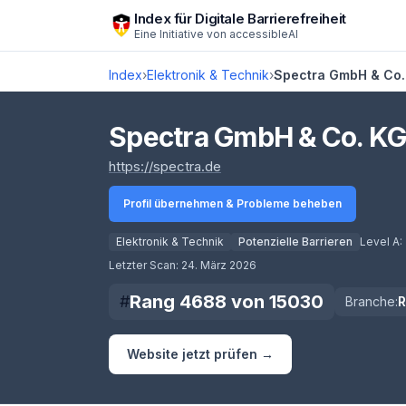
Zum Hauptinhalt springen
Index für Digitale Barrierefreiheit
Eine Initiative von
accessibleAI
Index
›
Elektronik & Technik
›
Spectra GmbH & Co.
Spectra GmbH & Co. K
(öffnet in neuem Tab)
https://spectra.de
Profil übernehmen & Probleme beheben
Elektronik & Technik
Potenzielle Barrieren
Level A:
Score lädt
Letzter Scan:
24. März 2026
Rang
4688
von
15030
#
Branche:
Website jetzt prüfen →