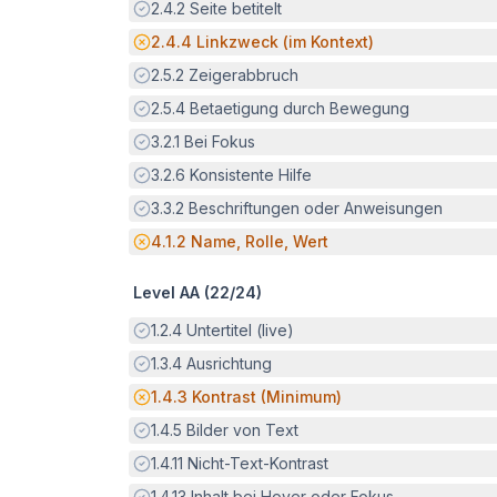
Erfüllt:
2.4.2
Seite betitelt
Potenzielle Barriere:
2.4.4
Linkzweck (im Kontext)
Erfüllt:
2.5.2
Zeigerabbruch
Erfüllt:
2.5.4
Betaetigung durch Bewegung
Erfüllt:
3.2.1
Bei Fokus
Erfüllt:
3.2.6
Konsistente Hilfe
Erfüllt:
3.3.2
Beschriftungen oder Anweisungen
Potenzielle Barriere:
4.1.2
Name, Rolle, Wert
Level AA (
22
/
24
)
Erfüllt:
1.2.4
Untertitel (live)
Erfüllt:
1.3.4
Ausrichtung
Potenzielle Barriere:
1.4.3
Kontrast (Minimum)
Erfüllt:
1.4.5
Bilder von Text
Erfüllt:
1.4.11
Nicht-Text-Kontrast
Erfüllt:
1.4.13
Inhalt bei Hover oder Fokus