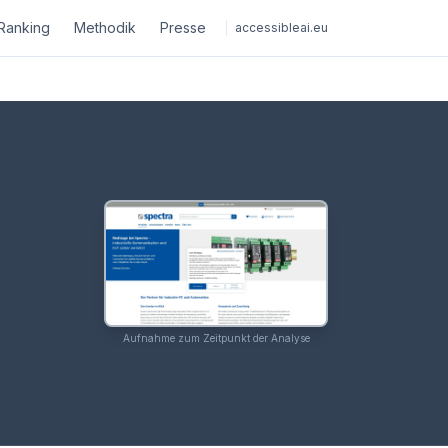
Ranking
Methodik
Presse
accessibleai.eu
Aufnahme zum Zeitpunkt der Analyse