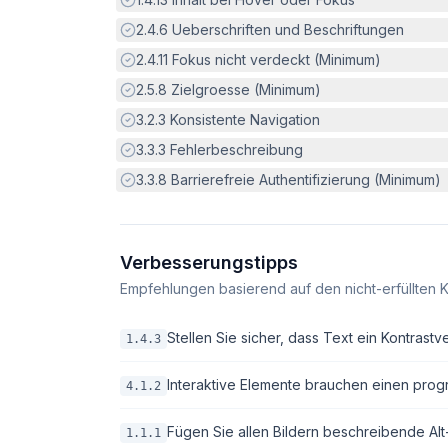
Erfüllt:
2.4.6
Ueberschriften und Beschriftungen
Erfüllt:
2.4.11
Fokus nicht verdeckt (Minimum)
Erfüllt:
2.5.8
Zielgroesse (Minimum)
Erfüllt:
3.2.3
Konsistente Navigation
Erfüllt:
3.3.3
Fehlerbeschreibung
Erfüllt:
3.3.8
Barrierefreie Authentifizierung (Minimum)
Verbesserungstipps
Empfehlungen basierend auf den nicht-erfüllten K
Stellen Sie sicher, dass Text ein Kontrastv
1.4.3
Interaktive Elemente brauchen einen pro
4.1.2
Fügen Sie allen Bildern beschreibende Alt-T
1.1.1