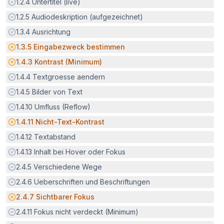
Erfüllt:
1.2.4
Untertitel (live)
Erfüllt:
1.2.5
Audiodeskription (aufgezeichnet)
Erfüllt:
1.3.4
Ausrichtung
Potenzielle Barriere:
1.3.5
Eingabezweck bestimmen
Potenzielle Barriere:
1.4.3
Kontrast (Minimum)
Erfüllt:
1.4.4
Textgroesse aendern
Erfüllt:
1.4.5
Bilder von Text
Erfüllt:
1.4.10
Umfluss (Reflow)
Potenzielle Barriere:
1.4.11
Nicht-Text-Kontrast
Erfüllt:
1.4.12
Textabstand
Erfüllt:
1.4.13
Inhalt bei Hover oder Fokus
Erfüllt:
2.4.5
Verschiedene Wege
Erfüllt:
2.4.6
Ueberschriften und Beschriftungen
Potenzielle Barriere:
2.4.7
Sichtbarer Fokus
Erfüllt:
2.4.11
Fokus nicht verdeckt (Minimum)