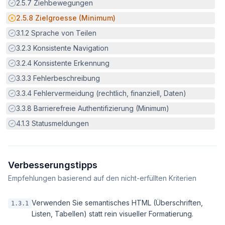
Erfüllt:
2.5.7
Ziehbewegungen
Potenzielle Barriere:
2.5.8
Zielgroesse (Minimum)
Erfüllt:
3.1.2
Sprache von Teilen
Erfüllt:
3.2.3
Konsistente Navigation
Erfüllt:
3.2.4
Konsistente Erkennung
Erfüllt:
3.3.3
Fehlerbeschreibung
Erfüllt:
3.3.4
Fehlervermeidung (rechtlich, finanziell, Daten)
Erfüllt:
3.3.8
Barrierefreie Authentifizierung (Minimum)
Erfüllt:
4.1.3
Statusmeldungen
Verbesserungstipps
Empfehlungen basierend auf den nicht-erfüllten Kriterien
Verwenden Sie semantisches HTML (Überschriften,
1.3.1
Listen, Tabellen) statt rein visueller Formatierung.