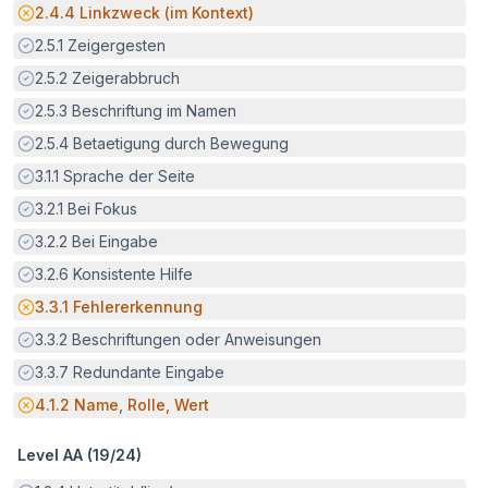
Potenzielle Barriere:
2.4.4
Linkzweck (im Kontext)
Erfüllt:
2.5.1
Zeigergesten
Erfüllt:
2.5.2
Zeigerabbruch
Erfüllt:
2.5.3
Beschriftung im Namen
Erfüllt:
2.5.4
Betaetigung durch Bewegung
Erfüllt:
3.1.1
Sprache der Seite
Erfüllt:
3.2.1
Bei Fokus
Erfüllt:
3.2.2
Bei Eingabe
Erfüllt:
3.2.6
Konsistente Hilfe
Potenzielle Barriere:
3.3.1
Fehlererkennung
Erfüllt:
3.3.2
Beschriftungen oder Anweisungen
Erfüllt:
3.3.7
Redundante Eingabe
Potenzielle Barriere:
4.1.2
Name, Rolle, Wert
Level AA (
19
/
24
)