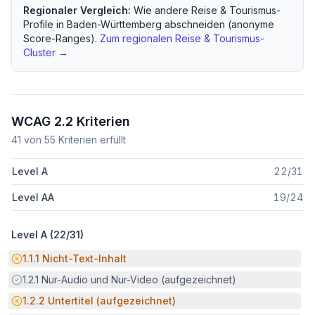
Regionaler Vergleich:
Wie andere
Reise & Tourismus
-
Profile in
Baden-Württemberg
abschneiden (anonyme
Score-Ranges).
Zum regionalen
Reise & Tourismus
-
Cluster →
WCAG 2.2 Kriterien
41
von
55
Kriterien erfüllt
Level A
22
/
31
Level AA
19
/
24
Level A (
22
/
31
)
Potenzielle Barriere:
1.1.1
Nicht-Text-Inhalt
Erfüllt:
1.2.1
Nur-Audio und Nur-Video (aufgezeichnet)
Potenzielle Barriere:
1.2.2
Untertitel (aufgezeichnet)