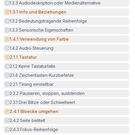
Erfüllt:
1.2.3
Audiodeskription oder Medienalternative
Potenzielle Barriere:
1.3.1
Info und Beziehungen
Erfüllt:
1.3.2
Bedeutungstragende Reihenfolge
Erfüllt:
1.3.3
Sensorische Eigenschaften
Potenzielle Barriere:
1.4.1
Verwendung von Farbe
Erfüllt:
1.4.2
Audio-Steuerung
Potenzielle Barriere:
2.1.1
Tastatur
Erfüllt:
2.1.2
Keine Tastaturfalle
Erfüllt:
2.1.4
Zeichentasten-Kurzbefehle
Erfüllt:
2.2.1
Timing einstellbar
Erfüllt:
2.2.2
Pausieren, stoppen, ausblenden
Erfüllt:
2.3.1
Drei Blitze oder Schwellwert
Potenzielle Barriere:
2.4.1
Bloecke umgehen
Erfüllt:
2.4.2
Seite betitelt
Erfüllt:
2.4.3
Fokus-Reihenfolge