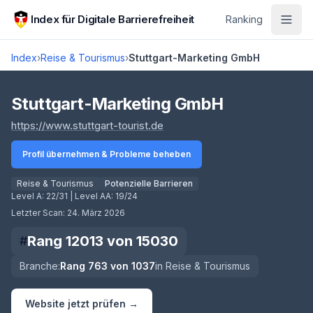
Zum Hauptinhalt springen
Index für Digitale Barrierefreiheit
Ranking
Index
›
Reise & Tourismus
›
Stuttgart-Marketing GmbH
Score lädt
Stuttgart-Marketing GmbH
(öffnet in neuem Tab)
https://www.stuttgart-tourist.de
Profil übernehmen & Probleme beheben
Reise & Tourismus
Potenzielle Barrieren
Level A:
22/31
| Level AA:
19/24
Letzter Scan:
24. März 2026
Rang
12013
von
15030
#
Branche:
Rang
763
von
1037
in
Reise & Tourismus
Website jetzt prüfen →