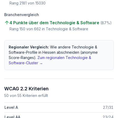
Rang
2181
von
15030
Branchenvergleich
4 Punkte über dem Technologie & Software
(
87
%)
Rang
150
von
662
in Technologie & Software
Regionaler Vergleich:
Wie andere
Technologie &
Software
-Profile in
Hessen
abschneiden (anonyme
Score-Ranges).
Zum regionalen
Technologie &
Software
-Cluster →
WCAG 2.2 Kriterien
50
von
55
Kriterien erfüllt
Level A
27
/
31
Level AA
23
/
24