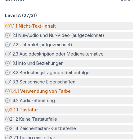
Level A (
27
/
31
)
Potenzielle Barriere:
1.1.1
Nicht-Text-Inhalt
Erfüllt:
1.2.1
Nur-Audio und Nur-Video (aufgezeichnet)
Erfüllt:
1.2.2
Untertitel (aufgezeichnet)
Erfüllt:
1.2.3
Audiodeskription oder Medienalternative
Erfüllt:
1.3.1
Info und Beziehungen
Erfüllt:
1.3.2
Bedeutungstragende Reihenfolge
Erfüllt:
1.3.3
Sensorische Eigenschaften
Potenzielle Barriere:
1.4.1
Verwendung von Farbe
Erfüllt:
1.4.2
Audio-Steuerung
Potenzielle Barriere:
2.1.1
Tastatur
Erfüllt:
2.1.2
Keine Tastaturfalle
Erfüllt:
2.1.4
Zeichentasten-Kurzbefehle
Erfüllt:
2.2.1
Timing einstellbar