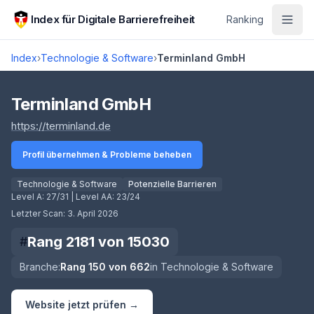
Zum Hauptinhalt springen
Index für Digitale Barrierefreiheit
Ranking
Index
›
Technologie & Software
›
Terminland GmbH
Score lädt
Terminland GmbH
(öffnet in neuem Tab)
https://terminland.de
Profil übernehmen & Probleme beheben
Technologie & Software
Potenzielle Barrieren
Level A:
27/31
| Level AA:
23/24
Letzter Scan:
3. April 2026
Rang
2181
von
15030
#
Branche:
Rang
150
von
662
in
Technologie & Software
Website jetzt prüfen →