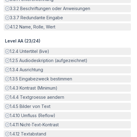
Erfüllt:
3.3.2
Beschriftungen oder Anweisungen
Erfüllt:
3.3.7
Redundante Eingabe
Erfüllt:
4.1.2
Name, Rolle, Wert
Level AA (
23
/
24
)
Erfüllt:
1.2.4
Untertitel (live)
Erfüllt:
1.2.5
Audiodeskription (aufgezeichnet)
Erfüllt:
1.3.4
Ausrichtung
Erfüllt:
1.3.5
Eingabezweck bestimmen
Erfüllt:
1.4.3
Kontrast (Minimum)
Erfüllt:
1.4.4
Textgroesse aendern
Erfüllt:
1.4.5
Bilder von Text
Erfüllt:
1.4.10
Umfluss (Reflow)
Erfüllt:
1.4.11
Nicht-Text-Kontrast
Erfüllt:
1.4.12
Textabstand