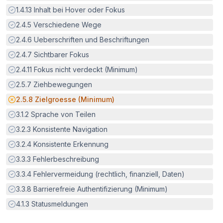
Erfüllt:
1.4.13
Inhalt bei Hover oder Fokus
Erfüllt:
2.4.5
Verschiedene Wege
Erfüllt:
2.4.6
Ueberschriften und Beschriftungen
Erfüllt:
2.4.7
Sichtbarer Fokus
Erfüllt:
2.4.11
Fokus nicht verdeckt (Minimum)
Erfüllt:
2.5.7
Ziehbewegungen
Potenzielle Barriere:
2.5.8
Zielgroesse (Minimum)
Erfüllt:
3.1.2
Sprache von Teilen
Erfüllt:
3.2.3
Konsistente Navigation
Erfüllt:
3.2.4
Konsistente Erkennung
Erfüllt:
3.3.3
Fehlerbeschreibung
Erfüllt:
3.3.4
Fehlervermeidung (rechtlich, finanziell, Daten)
Erfüllt:
3.3.8
Barrierefreie Authentifizierung (Minimum)
Erfüllt:
4.1.3
Statusmeldungen