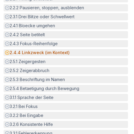
Erfüllt:
2.2.2
Pausieren, stoppen, ausblenden
Erfüllt:
2.3.1
Drei Blitze oder Schwellwert
Erfüllt:
2.4.1
Bloecke umgehen
Erfüllt:
2.4.2
Seite betitelt
Erfüllt:
2.4.3
Fokus-Reihenfolge
Potenzielle Barriere:
2.4.4
Linkzweck (im Kontext)
Erfüllt:
2.5.1
Zeigergesten
Erfüllt:
2.5.2
Zeigerabbruch
Erfüllt:
2.5.3
Beschriftung im Namen
Erfüllt:
2.5.4
Betaetigung durch Bewegung
Erfüllt:
3.1.1
Sprache der Seite
Erfüllt:
3.2.1
Bei Fokus
Erfüllt:
3.2.2
Bei Eingabe
Erfüllt:
3.2.6
Konsistente Hilfe
Erfüllt:
3.3.1
Fehlererkennung