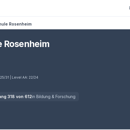
hule Rosenheim
e Rosenheim
25/31
| Level AA:
22/24
ang
318
von
612
in
Bildung & Forschung