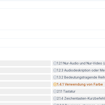
Erfüllt:
1.2.1
Nur-Audio und Nur-Video 
Erfüllt:
1.2.3
Audiodeskription oder Med
Erfüllt:
1.3.2
Bedeutungstragende Reih
Potenzielle Barriere:
1.4.1
Verwendung von Farbe
Erfüllt:
2.1.1
Tastatur
Erfüllt:
2.1.4
Zeichentasten-Kurzbefeh