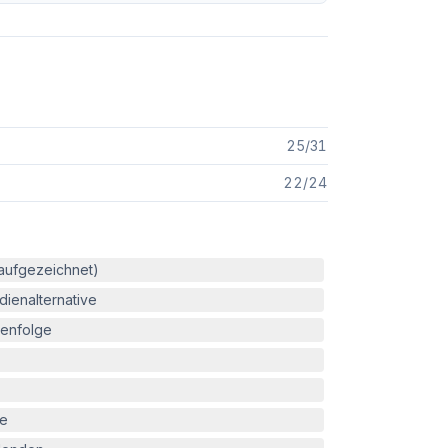
25
/
31
22
/
24
(aufgezeichnet)
ienalternative
enfolge
le