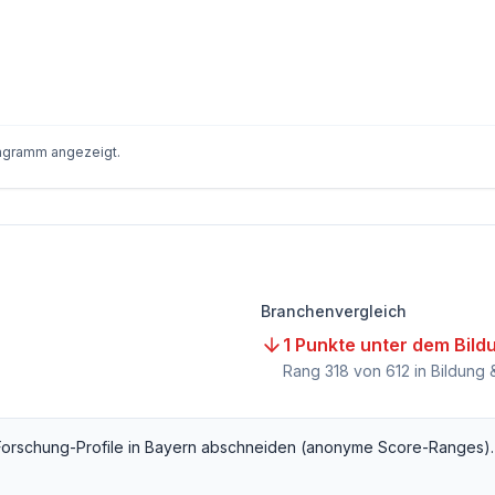
iagramm angezeigt.
Branchenvergleich
1 Punkte unter dem Bild
Rang
318
von
612
in Bildung 
Forschung
-Profile in
Bayern
abschneiden (anonyme Score-Ranges).