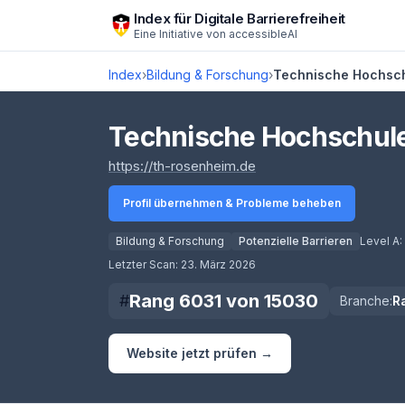
Zum Hauptinhalt springen
Index für Digitale Barrierefreiheit
Eine Initiative von
accessibleAI
Index
›
Bildung & Forschung
›
Technische Hochsc
Technische Hochschul
(öffnet in neuem Tab)
https://th-rosenheim.de
Profil übernehmen & Probleme beheben
Bildung & Forschung
Potenzielle Barrieren
Level A:
Score lädt
Letzter Scan:
23. März 2026
Rang
6031
von
15030
#
Branche:
R
Website jetzt prüfen →