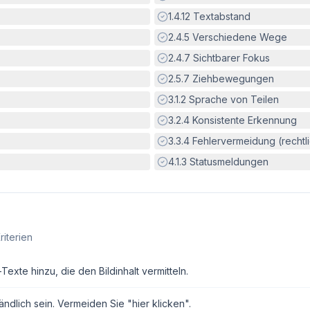
Erfüllt:
1.4.12
Textabstand
Erfüllt:
2.4.5
Verschiedene Wege
Erfüllt:
2.4.7
Sichtbarer Fokus
Erfüllt:
2.5.7
Ziehbewegungen
Erfüllt:
3.1.2
Sprache von Teilen
Erfüllt:
3.2.4
Konsistente Erkennung
Erfüllt:
3.3.4
Fehlervermeidung (rechtlic
Erfüllt:
4.1.3
Statusmeldungen
riterien
exte hinzu, die den Bildinhalt vermitteln.
ndlich sein. Vermeiden Sie "hier klicken".