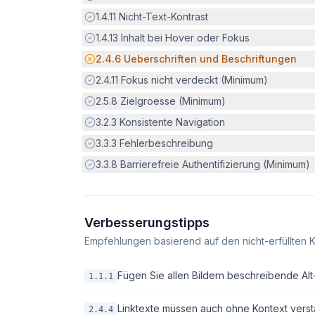
Erfüllt:
1.4.11
Nicht-Text-Kontrast
Erfüllt:
1.4.13
Inhalt bei Hover oder Fokus
Potenzielle Barriere:
2.4.6
Ueberschriften und Beschriftungen
Erfüllt:
2.4.11
Fokus nicht verdeckt (Minimum)
Erfüllt:
2.5.8
Zielgroesse (Minimum)
Erfüllt:
3.2.3
Konsistente Navigation
Erfüllt:
3.3.3
Fehlerbeschreibung
Erfüllt:
3.3.8
Barrierefreie Authentifizierung (Minimum)
Verbesserungstipps
Empfehlungen basierend auf den nicht-erfüllten K
Fügen Sie allen Bildern beschreibende Alt-T
1.1.1
Linktexte müssen auch ohne Kontext verstä
2.4.4