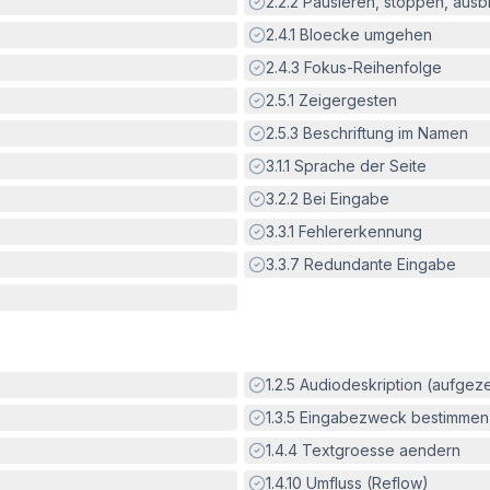
Erfüllt:
2.2.2
Pausieren, stoppen, aus
Erfüllt:
2.4.1
Bloecke umgehen
Erfüllt:
2.4.3
Fokus-Reihenfolge
Erfüllt:
2.5.1
Zeigergesten
Erfüllt:
2.5.3
Beschriftung im Namen
Erfüllt:
3.1.1
Sprache der Seite
Erfüllt:
3.2.2
Bei Eingabe
Erfüllt:
3.3.1
Fehlererkennung
Erfüllt:
3.3.7
Redundante Eingabe
Erfüllt:
1.2.5
Audiodeskription (aufgez
Erfüllt:
1.3.5
Eingabezweck bestimmen
Erfüllt:
1.4.4
Textgroesse aendern
Erfüllt:
1.4.10
Umfluss (Reflow)