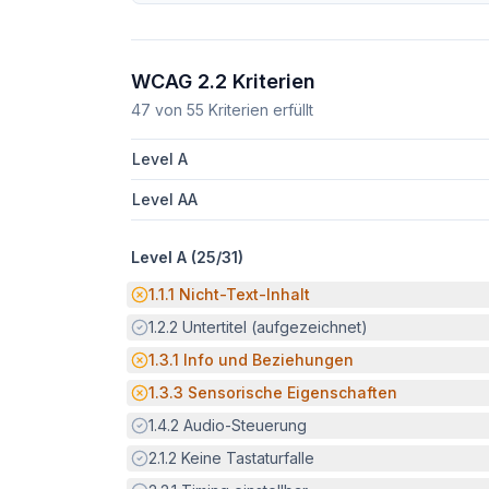
WCAG 2.2 Kriterien
47
von
55
Kriterien erfüllt
Level A
Level AA
Level A (
25
/
31
)
Potenzielle Barriere:
1.1.1
Nicht-Text-Inhalt
Erfüllt:
1.2.2
Untertitel (aufgezeichnet)
Potenzielle Barriere:
1.3.1
Info und Beziehungen
Potenzielle Barriere:
1.3.3
Sensorische Eigenschaften
Erfüllt:
1.4.2
Audio-Steuerung
Erfüllt:
2.1.2
Keine Tastaturfalle