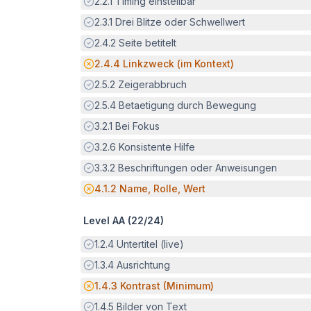
Erfüllt:
2.2.1
Timing einstellbar
Erfüllt:
2.3.1
Drei Blitze oder Schwellwert
Erfüllt:
2.4.2
Seite betitelt
Potenzielle Barriere:
2.4.4
Linkzweck (im Kontext)
Erfüllt:
2.5.2
Zeigerabbruch
Erfüllt:
2.5.4
Betaetigung durch Bewegung
Erfüllt:
3.2.1
Bei Fokus
Erfüllt:
3.2.6
Konsistente Hilfe
Erfüllt:
3.3.2
Beschriftungen oder Anweisungen
Potenzielle Barriere:
4.1.2
Name, Rolle, Wert
Level AA (
22
/
24
)
Erfüllt:
1.2.4
Untertitel (live)
Erfüllt:
1.3.4
Ausrichtung
Potenzielle Barriere:
1.4.3
Kontrast (Minimum)
Erfüllt:
1.4.5
Bilder von Text