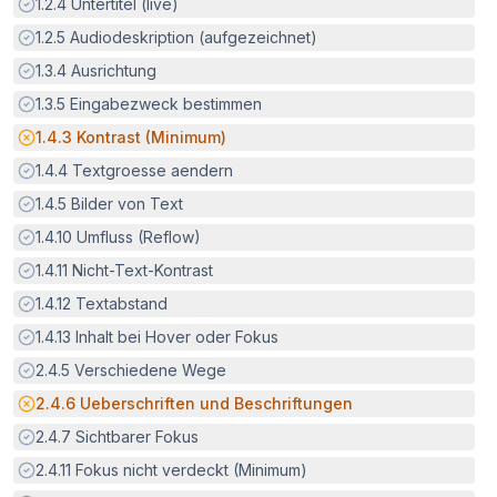
Erfüllt:
1.2.4
Untertitel (live)
Erfüllt:
1.2.5
Audiodeskription (aufgezeichnet)
Erfüllt:
1.3.4
Ausrichtung
Erfüllt:
1.3.5
Eingabezweck bestimmen
Potenzielle Barriere:
1.4.3
Kontrast (Minimum)
Erfüllt:
1.4.4
Textgroesse aendern
Erfüllt:
1.4.5
Bilder von Text
Erfüllt:
1.4.10
Umfluss (Reflow)
Erfüllt:
1.4.11
Nicht-Text-Kontrast
Erfüllt:
1.4.12
Textabstand
Erfüllt:
1.4.13
Inhalt bei Hover oder Fokus
Erfüllt:
2.4.5
Verschiedene Wege
Potenzielle Barriere:
2.4.6
Ueberschriften und Beschriftungen
Erfüllt:
2.4.7
Sichtbarer Fokus
Erfüllt:
2.4.11
Fokus nicht verdeckt (Minimum)