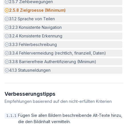
Erfüllt:
2.5.7
Ziehbewegungen
Potenzielle Barriere:
2.5.8
Zielgroesse (Minimum)
Erfüllt:
3.1.2
Sprache von Teilen
Erfüllt:
3.2.3
Konsistente Navigation
Erfüllt:
3.2.4
Konsistente Erkennung
Erfüllt:
3.3.3
Fehlerbeschreibung
Erfüllt:
3.3.4
Fehlervermeidung (rechtlich, finanziell, Daten)
Erfüllt:
3.3.8
Barrierefreie Authentifizierung (Minimum)
Erfüllt:
4.1.3
Statusmeldungen
Verbesserungstipps
Empfehlungen basierend auf den nicht-erfüllten Kriterien
Fügen Sie allen Bildern beschreibende Alt-Texte hinzu,
1.1.1
die den Bildinhalt vermitteln.