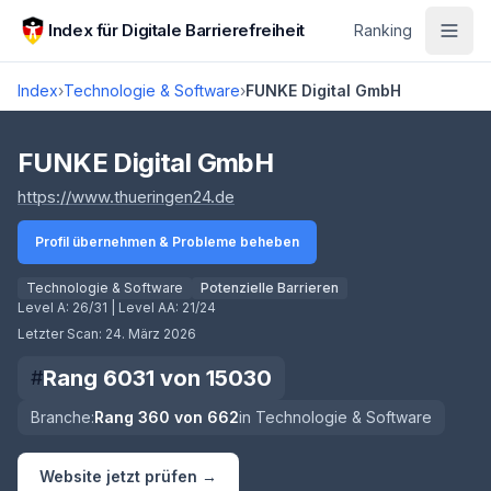
Zum Hauptinhalt springen
Index für Digitale Barrierefreiheit
Ranking
Index
›
Technologie & Software
›
FUNKE Digital GmbH
Score lädt
FUNKE Digital GmbH
(öffnet in neuem Tab)
https://www.thueringen24.de
Profil übernehmen & Probleme beheben
Technologie & Software
Potenzielle Barrieren
Level A:
26/31
| Level AA:
21/24
Letzter Scan:
24. März 2026
Rang
6031
von
15030
#
Branche:
Rang
360
von
662
in
Technologie & Software
Website jetzt prüfen →