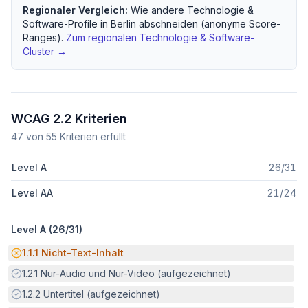
Regionaler Vergleich:
Wie andere
Technologie &
Software
-Profile in
Berlin
abschneiden (anonyme Score-
Ranges).
Zum regionalen
Technologie & Software
-
Cluster →
WCAG 2.2 Kriterien
47
von
55
Kriterien erfüllt
Level A
26
/
31
Level AA
21
/
24
Level A (
26
/
31
)
Potenzielle Barriere:
1.1.1
Nicht-Text-Inhalt
Erfüllt:
1.2.1
Nur-Audio und Nur-Video (aufgezeichnet)
Erfüllt:
1.2.2
Untertitel (aufgezeichnet)