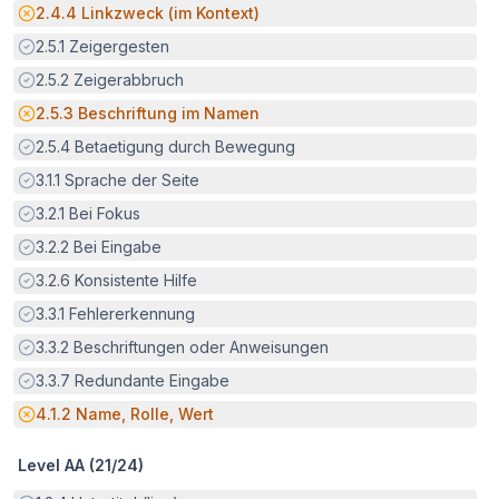
Potenzielle Barriere:
2.4.4
Linkzweck (im Kontext)
Erfüllt:
2.5.1
Zeigergesten
Erfüllt:
2.5.2
Zeigerabbruch
Potenzielle Barriere:
2.5.3
Beschriftung im Namen
Erfüllt:
2.5.4
Betaetigung durch Bewegung
Erfüllt:
3.1.1
Sprache der Seite
Erfüllt:
3.2.1
Bei Fokus
Erfüllt:
3.2.2
Bei Eingabe
Erfüllt:
3.2.6
Konsistente Hilfe
Erfüllt:
3.3.1
Fehlererkennung
Erfüllt:
3.3.2
Beschriftungen oder Anweisungen
Erfüllt:
3.3.7
Redundante Eingabe
Potenzielle Barriere:
4.1.2
Name, Rolle, Wert
Level AA (
21
/
24
)