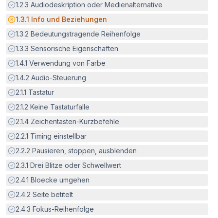
Erfüllt:
1.2.3
Audiodeskription oder Medienalternative
Potenzielle Barriere:
1.3.1
Info und Beziehungen
Erfüllt:
1.3.2
Bedeutungstragende Reihenfolge
Erfüllt:
1.3.3
Sensorische Eigenschaften
Erfüllt:
1.4.1
Verwendung von Farbe
Erfüllt:
1.4.2
Audio-Steuerung
Erfüllt:
2.1.1
Tastatur
Erfüllt:
2.1.2
Keine Tastaturfalle
Erfüllt:
2.1.4
Zeichentasten-Kurzbefehle
Erfüllt:
2.2.1
Timing einstellbar
Erfüllt:
2.2.2
Pausieren, stoppen, ausblenden
Erfüllt:
2.3.1
Drei Blitze oder Schwellwert
Erfüllt:
2.4.1
Bloecke umgehen
Erfüllt:
2.4.2
Seite betitelt
Erfüllt:
2.4.3
Fokus-Reihenfolge