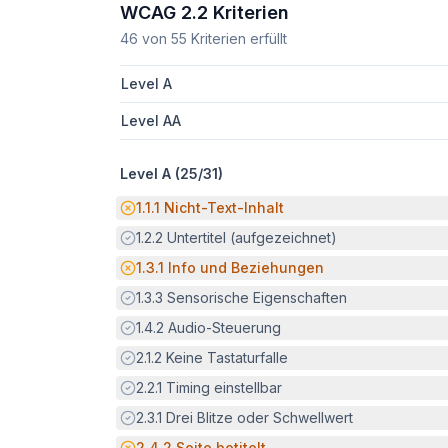
WCAG 2.2 Kriterien
46
von
55
Kriterien erfüllt
Level A
Level AA
Level A (
25
/
31
)
Potenzielle Barriere:
1.1.1
Nicht-Text-Inhalt
Erfüllt:
1.2.2
Untertitel (aufgezeichnet)
Potenzielle Barriere:
1.3.1
Info und Beziehungen
Erfüllt:
1.3.3
Sensorische Eigenschaften
Erfüllt:
1.4.2
Audio-Steuerung
Erfüllt:
2.1.2
Keine Tastaturfalle
Erfüllt:
2.2.1
Timing einstellbar
Erfüllt:
2.3.1
Drei Blitze oder Schwellwert
Potenzielle Barriere:
2.4.2
Seite betitelt