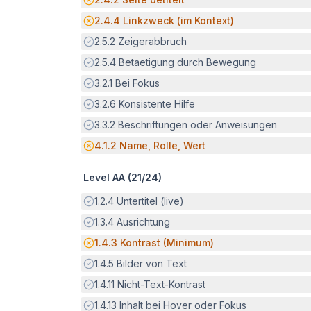
Potenzielle Barriere:
2.4.4
Linkzweck (im Kontext)
Erfüllt:
2.5.2
Zeigerabbruch
Erfüllt:
2.5.4
Betaetigung durch Bewegung
Erfüllt:
3.2.1
Bei Fokus
Erfüllt:
3.2.6
Konsistente Hilfe
Erfüllt:
3.3.2
Beschriftungen oder Anweisungen
Potenzielle Barriere:
4.1.2
Name, Rolle, Wert
Level AA (
21
/
24
)
Erfüllt:
1.2.4
Untertitel (live)
Erfüllt:
1.3.4
Ausrichtung
Potenzielle Barriere:
1.4.3
Kontrast (Minimum)
Erfüllt:
1.4.5
Bilder von Text
Erfüllt:
1.4.11
Nicht-Text-Kontrast
Erfüllt:
1.4.13
Inhalt bei Hover oder Fokus