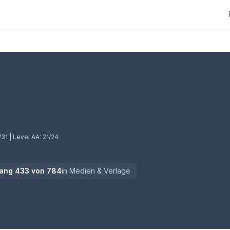
/31
| Level AA:
21/24
ang
433
von
784
in
Medien & Verlage