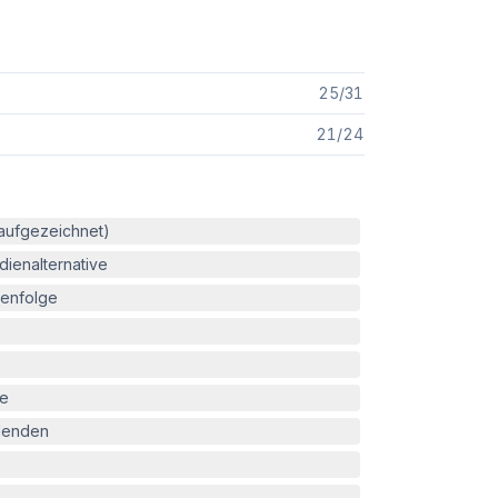
25
/
31
21
/
24
(aufgezeichnet)
ienalternative
enfolge
le
blenden