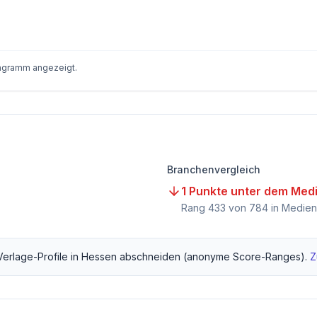
iagramm angezeigt.
Branchenvergleich
1 Punkte unter dem Med
Rang
433
von
784
in Medien
Verlage
-Profile in
Hessen
abschneiden (anonyme Score-Ranges).
Z