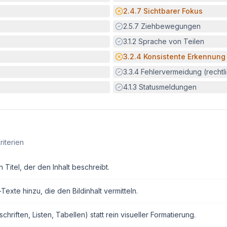
Potenzielle Barriere:
2.4.7
Sichtbarer Fokus
Erfüllt:
2.5.7
Ziehbewegungen
Erfüllt:
3.1.2
Sprache von Teilen
Potenzielle Barriere:
3.2.4
Konsistente Erkennung
Erfüllt:
3.3.4
Fehlervermeidung (rechtlic
Erfüllt:
4.1.3
Statusmeldungen
riterien
Titel, der den Inhalt beschreibt.
exte hinzu, die den Bildinhalt vermitteln.
ften, Listen, Tabellen) statt rein visueller Formatierung.