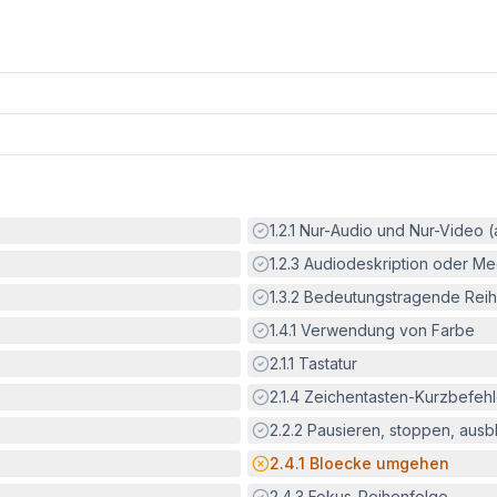
Erfüllt:
1.2.1
Nur-Audio und Nur-Video 
Erfüllt:
1.2.3
Audiodeskription oder Med
Erfüllt:
1.3.2
Bedeutungstragende Reih
Erfüllt:
1.4.1
Verwendung von Farbe
Erfüllt:
2.1.1
Tastatur
Erfüllt:
2.1.4
Zeichentasten-Kurzbefeh
Erfüllt:
2.2.2
Pausieren, stoppen, aus
Potenzielle Barriere:
2.4.1
Bloecke umgehen
Erfüllt:
2.4.3
Fokus-Reihenfolge