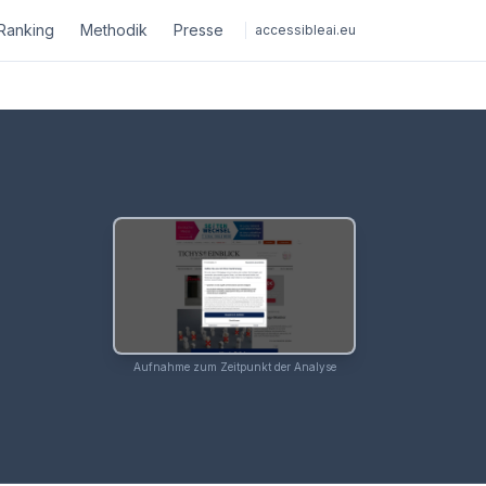
Ranking
Methodik
Presse
accessibleai.eu
Aufnahme zum Zeitpunkt der Analyse