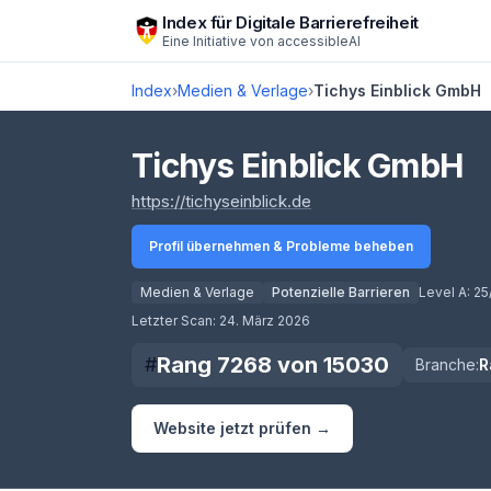
Zum Hauptinhalt springen
Index für Digitale Barrierefreiheit
Eine Initiative von
accessibleAI
Index
›
Medien & Verlage
›
Tichys Einblick GmbH
Tichys Einblick GmbH
(öffnet in neuem Tab)
https://tichyseinblick.de
Profil übernehmen & Probleme beheben
Medien & Verlage
Potenzielle Barrieren
Level A:
25
Score lädt
Letzter Scan:
24. März 2026
Rang
7268
von
15030
#
Branche:
R
Website jetzt prüfen →