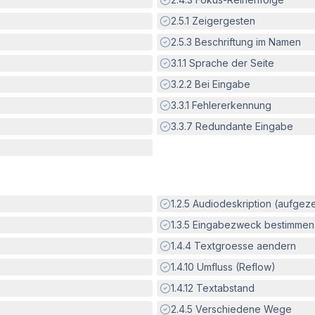
Erfüllt:
2.5.1
Zeigergesten
Erfüllt:
2.5.3
Beschriftung im Namen
Erfüllt:
3.1.1
Sprache der Seite
Erfüllt:
3.2.2
Bei Eingabe
Erfüllt:
3.3.1
Fehlererkennung
Erfüllt:
3.3.7
Redundante Eingabe
Erfüllt:
1.2.5
Audiodeskription (aufgez
Erfüllt:
1.3.5
Eingabezweck bestimmen
Erfüllt:
1.4.4
Textgroesse aendern
Erfüllt:
1.4.10
Umfluss (Reflow)
Erfüllt:
1.4.12
Textabstand
Erfüllt:
2.4.5
Verschiedene Wege