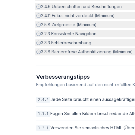
Erfüllt:
2.4.6
Ueberschriften und Beschriftungen
Erfüllt:
2.4.11
Fokus nicht verdeckt (Minimum)
Erfüllt:
2.5.8
Zielgroesse (Minimum)
Erfüllt:
3.2.3
Konsistente Navigation
Erfüllt:
3.3.3
Fehlerbeschreibung
Erfüllt:
3.3.8
Barrierefreie Authentifizierung (Minimum)
Verbesserungstipps
Empfehlungen basierend auf den nicht-erfüllten K
Jede Seite braucht einen aussagekräftigen 
2.4.2
Fügen Sie allen Bildern beschreibende Alt-T
1.1.1
Verwenden Sie semantisches HTML (Überschri
1.3.1