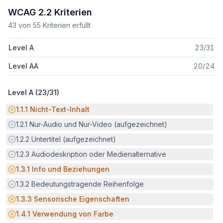
WCAG 2.2 Kriterien
43
von
55
Kriterien erfüllt
Level A
23
/
31
Level AA
20
/
24
Level A (
23
/
31
)
Potenzielle Barriere:
1.1.1
Nicht-Text-Inhalt
Erfüllt:
1.2.1
Nur-Audio und Nur-Video (aufgezeichnet)
Erfüllt:
1.2.2
Untertitel (aufgezeichnet)
Erfüllt:
1.2.3
Audiodeskription oder Medienalternative
Potenzielle Barriere:
1.3.1
Info und Beziehungen
Erfüllt:
1.3.2
Bedeutungstragende Reihenfolge
Potenzielle Barriere:
1.3.3
Sensorische Eigenschaften
Potenzielle Barriere:
1.4.1
Verwendung von Farbe