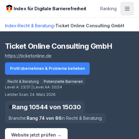
Zum Hauptinhalt springen
Index für Digitale Barrierefreiheit
Ranking
Index
›
Recht & Beratung
›
Ticket Online Consulting GmbH
Score lädt
Ticket Online Consulting GmbH
(öffnet in neuem Tab)
https://ticketonline.de
Profil übernehmen & Probleme beheben
Recht & Beratung
Potenzielle Barrieren
Level A:
23/31
| Level AA:
20/24
Letzter Scan:
24. März 2026
Rang
10544
von
15030
#
Branche:
Rang
74
von
86
in
Recht & Beratung
Website jetzt prüfen →