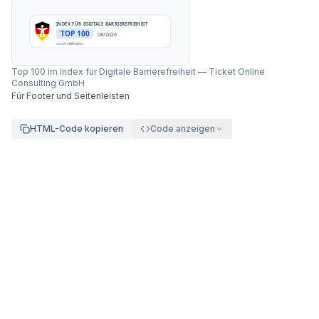
INDEX FÜR DIGITALE BARRIEREFREIHEIT
TOP 100
08/2026
accessibleai.eu
Top 100 im Index für Digitale Barrierefreiheit
—
Ticket Online
Consulting GmbH
Für Footer und Seitenleisten
HTML-Code kopieren
Code anzeigen