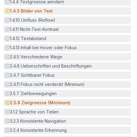
Erfüllt:
1.4.4
Textgroesse aendern
Potenzielle Barriere:
1.4.5
Bilder von Text
Erfüllt:
1.4.10
Umfluss (Reflow)
Erfüllt:
1.4.11
Nicht-Text-Kontrast
Erfüllt:
1.4.12
Textabstand
Erfüllt:
1.4.13
Inhalt bei Hover oder Fokus
Erfüllt:
2.4.5
Verschiedene Wege
Erfüllt:
2.4.6
Ueberschriften und Beschriftungen
Erfüllt:
2.4.7
Sichtbarer Fokus
Erfüllt:
2.4.11
Fokus nicht verdeckt (Minimum)
Erfüllt:
2.5.7
Ziehbewegungen
Potenzielle Barriere:
2.5.8
Zielgroesse (Minimum)
Erfüllt:
3.1.2
Sprache von Teilen
Erfüllt:
3.2.3
Konsistente Navigation
Erfüllt:
3.2.4
Konsistente Erkennung