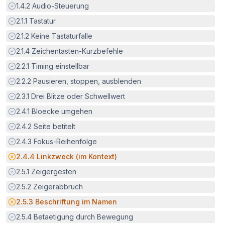
Erfüllt:
1.4.2
Audio-Steuerung
Erfüllt:
2.1.1
Tastatur
Erfüllt:
2.1.2
Keine Tastaturfalle
Erfüllt:
2.1.4
Zeichentasten-Kurzbefehle
Erfüllt:
2.2.1
Timing einstellbar
Erfüllt:
2.2.2
Pausieren, stoppen, ausblenden
Erfüllt:
2.3.1
Drei Blitze oder Schwellwert
Erfüllt:
2.4.1
Bloecke umgehen
Erfüllt:
2.4.2
Seite betitelt
Erfüllt:
2.4.3
Fokus-Reihenfolge
Potenzielle Barriere:
2.4.4
Linkzweck (im Kontext)
Erfüllt:
2.5.1
Zeigergesten
Erfüllt:
2.5.2
Zeigerabbruch
Potenzielle Barriere:
2.5.3
Beschriftung im Namen
Erfüllt:
2.5.4
Betaetigung durch Bewegung