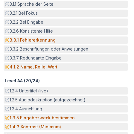
Erfüllt:
3.1.1
Sprache der Seite
Erfüllt:
3.2.1
Bei Fokus
Erfüllt:
3.2.2
Bei Eingabe
Erfüllt:
3.2.6
Konsistente Hilfe
Potenzielle Barriere:
3.3.1
Fehlererkennung
Erfüllt:
3.3.2
Beschriftungen oder Anweisungen
Erfüllt:
3.3.7
Redundante Eingabe
Potenzielle Barriere:
4.1.2
Name, Rolle, Wert
Level AA (
20
/
24
)
Erfüllt:
1.2.4
Untertitel (live)
Erfüllt:
1.2.5
Audiodeskription (aufgezeichnet)
Erfüllt:
1.3.4
Ausrichtung
Potenzielle Barriere:
1.3.5
Eingabezweck bestimmen
Potenzielle Barriere:
1.4.3
Kontrast (Minimum)