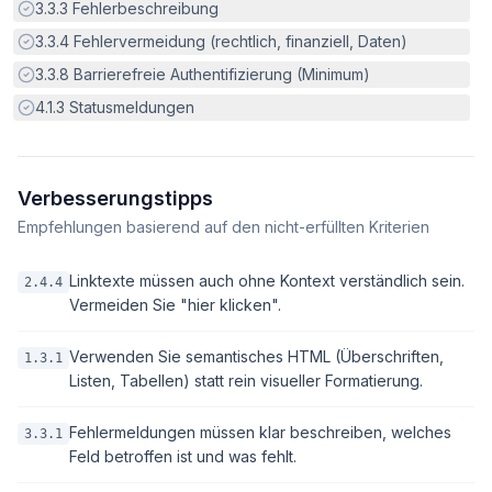
Erfüllt:
3.3.3
Fehlerbeschreibung
Erfüllt:
3.3.4
Fehlervermeidung (rechtlich, finanziell, Daten)
Erfüllt:
3.3.8
Barrierefreie Authentifizierung (Minimum)
Erfüllt:
4.1.3
Statusmeldungen
Verbesserungstipps
Empfehlungen basierend auf den nicht-erfüllten Kriterien
Linktexte müssen auch ohne Kontext verständlich sein.
2.4.4
Vermeiden Sie "hier klicken".
Verwenden Sie semantisches HTML (Überschriften,
1.3.1
Listen, Tabellen) statt rein visueller Formatierung.
Fehlermeldungen müssen klar beschreiben, welches
3.3.1
Feld betroffen ist und was fehlt.