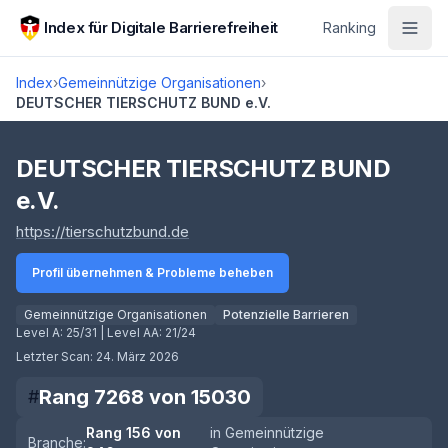
Zum Hauptinhalt springen
Index für Digitale Barrierefreiheit
Ranking
Index
›
Gemeinnützige Organisationen
›
DEUTSCHER TIERSCHUTZ BUND e.V.
Score lädt
DEUTSCHER TIERSCHUTZ BUND
e.V.
(öffnet in neuem Tab)
https://tierschutzbund.de
Profil übernehmen & Probleme beheben
Gemeinnützige Organisationen
Potenzielle Barrieren
Level A:
25/31
| Level AA:
21/24
Letzter Scan:
24. März 2026
Rang
7268
von
15030
#
Rang
156
von
in
Gemeinnützige
Branche: