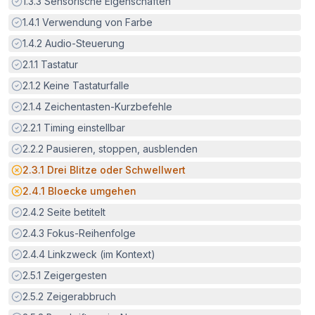
Erfüllt:
1.3.3
Sensorische Eigenschaften
Erfüllt:
1.4.1
Verwendung von Farbe
Erfüllt:
1.4.2
Audio-Steuerung
Erfüllt:
2.1.1
Tastatur
Erfüllt:
2.1.2
Keine Tastaturfalle
Erfüllt:
2.1.4
Zeichentasten-Kurzbefehle
Erfüllt:
2.2.1
Timing einstellbar
Erfüllt:
2.2.2
Pausieren, stoppen, ausblenden
Potenzielle Barriere:
2.3.1
Drei Blitze oder Schwellwert
Potenzielle Barriere:
2.4.1
Bloecke umgehen
Erfüllt:
2.4.2
Seite betitelt
Erfüllt:
2.4.3
Fokus-Reihenfolge
Erfüllt:
2.4.4
Linkzweck (im Kontext)
Erfüllt:
2.5.1
Zeigergesten
Erfüllt:
2.5.2
Zeigerabbruch