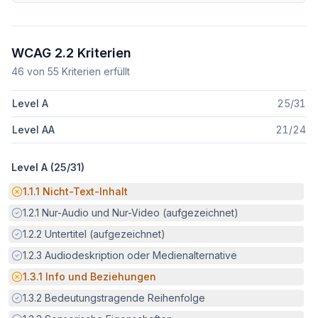
WCAG 2.2 Kriterien
46
von
55
Kriterien erfüllt
Level A
25
/
31
Level AA
21
/
24
Level A (
25
/
31
)
Potenzielle Barriere:
1.1.1
Nicht-Text-Inhalt
Erfüllt:
1.2.1
Nur-Audio und Nur-Video (aufgezeichnet)
Erfüllt:
1.2.2
Untertitel (aufgezeichnet)
Erfüllt:
1.2.3
Audiodeskription oder Medienalternative
Potenzielle Barriere:
1.3.1
Info und Beziehungen
Erfüllt:
1.3.2
Bedeutungstragende Reihenfolge