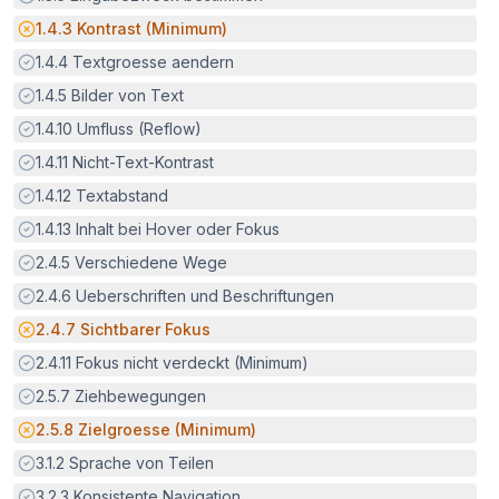
Potenzielle Barriere:
1.4.3
Kontrast (Minimum)
Erfüllt:
1.4.4
Textgroesse aendern
Erfüllt:
1.4.5
Bilder von Text
Erfüllt:
1.4.10
Umfluss (Reflow)
Erfüllt:
1.4.11
Nicht-Text-Kontrast
Erfüllt:
1.4.12
Textabstand
Erfüllt:
1.4.13
Inhalt bei Hover oder Fokus
Erfüllt:
2.4.5
Verschiedene Wege
Erfüllt:
2.4.6
Ueberschriften und Beschriftungen
Potenzielle Barriere:
2.4.7
Sichtbarer Fokus
Erfüllt:
2.4.11
Fokus nicht verdeckt (Minimum)
Erfüllt:
2.5.7
Ziehbewegungen
Potenzielle Barriere:
2.5.8
Zielgroesse (Minimum)
Erfüllt:
3.1.2
Sprache von Teilen
Erfüllt:
3.2.3
Konsistente Navigation