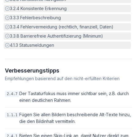
Erfüllt:
3.2.4
Konsistente Erkennung
Erfüllt:
3.3.3
Fehlerbeschreibung
Erfüllt:
3.3.4
Fehlervermeidung (rechtlich, finanziell, Daten)
Erfüllt:
3.3.8
Barrierefreie Authentifizierung (Minimum)
Erfüllt:
4.1.3
Statusmeldungen
Verbesserungstipps
Empfehlungen basierend auf den nicht-erfüllten Kriterien
Der Tastaturfokus muss immer sichtbar sein, z.B. durch
2.4.7
einen deutlichen Rahmen.
Fügen Sie allen Bildern beschreibende Alt-Texte hinzu,
1.1.1
die den Bildinhalt vermitteln.
Bieten Sie einen Skip-Link an, damit Nutzer direkt zum
2.4.1