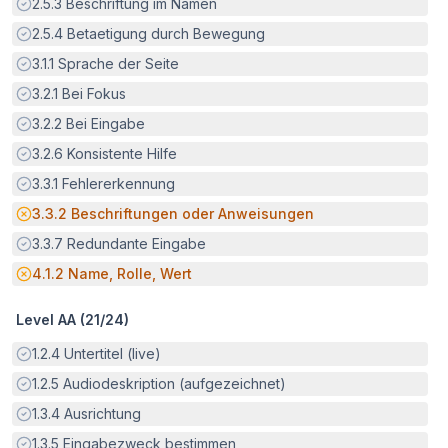
Erfüllt:
2.5.3
Beschriftung im Namen
Erfüllt:
2.5.4
Betaetigung durch Bewegung
Erfüllt:
3.1.1
Sprache der Seite
Erfüllt:
3.2.1
Bei Fokus
Erfüllt:
3.2.2
Bei Eingabe
Erfüllt:
3.2.6
Konsistente Hilfe
Erfüllt:
3.3.1
Fehlererkennung
Potenzielle Barriere:
3.3.2
Beschriftungen oder Anweisungen
Erfüllt:
3.3.7
Redundante Eingabe
Potenzielle Barriere:
4.1.2
Name, Rolle, Wert
Level AA (
21
/
24
)
Erfüllt:
1.2.4
Untertitel (live)
Erfüllt:
1.2.5
Audiodeskription (aufgezeichnet)
Erfüllt:
1.3.4
Ausrichtung
Erfüllt:
1.3.5
Eingabezweck bestimmen