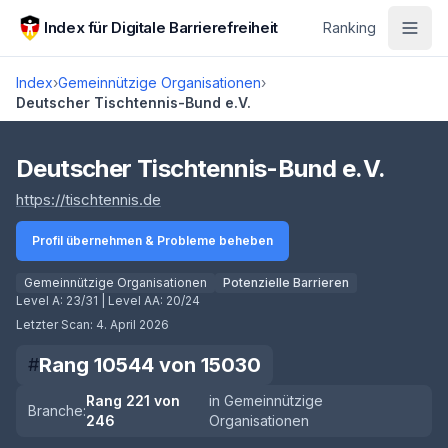
Zum Hauptinhalt springen
Index für Digitale Barrierefreiheit
Ranking
Index
›
Gemeinnützige Organisationen
›
Deutscher Tischtennis-Bund e.V.
Score lädt
Deutscher Tischtennis-Bund e.V.
(öffnet in neuem Tab)
https://tischtennis.de
Profil übernehmen & Probleme beheben
Gemeinnützige Organisationen
Potenzielle Barrieren
Level A:
23/31
| Level AA:
20/24
Letzter Scan:
4. April 2026
Rang
10544
von
15030
#
Rang
221
von
in
Gemeinnützige
Branche:
246
Organisationen