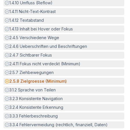
Erfüllt:
1.4.10
Umfluss (Reflow)
Erfüllt:
1.4.11
Nicht-Text-Kontrast
Erfüllt:
1.4.12
Textabstand
Erfüllt:
1.4.13
Inhalt bei Hover oder Fokus
Erfüllt:
2.4.5
Verschiedene Wege
Erfüllt:
2.4.6
Ueberschriften und Beschriftungen
Erfüllt:
2.4.7
Sichtbarer Fokus
Erfüllt:
2.4.11
Fokus nicht verdeckt (Minimum)
Erfüllt:
2.5.7
Ziehbewegungen
Potenzielle Barriere:
2.5.8
Zielgroesse (Minimum)
Erfüllt:
3.1.2
Sprache von Teilen
Erfüllt:
3.2.3
Konsistente Navigation
Erfüllt:
3.2.4
Konsistente Erkennung
Erfüllt:
3.3.3
Fehlerbeschreibung
Erfüllt:
3.3.4
Fehlervermeidung (rechtlich, finanziell, Daten)