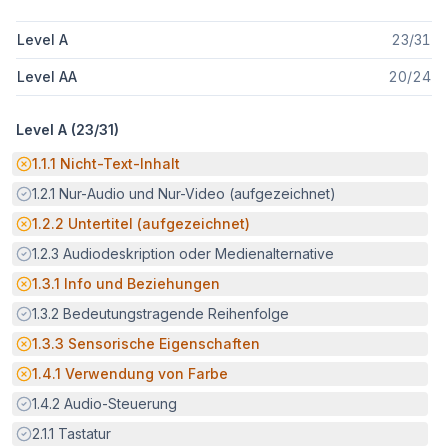
Level A
23
/
31
Level AA
20
/
24
Level A (
23
/
31
)
Potenzielle Barriere:
1.1.1
Nicht-Text-Inhalt
Erfüllt:
1.2.1
Nur-Audio und Nur-Video (aufgezeichnet)
Potenzielle Barriere:
1.2.2
Untertitel (aufgezeichnet)
Erfüllt:
1.2.3
Audiodeskription oder Medienalternative
Potenzielle Barriere:
1.3.1
Info und Beziehungen
Erfüllt:
1.3.2
Bedeutungstragende Reihenfolge
Potenzielle Barriere:
1.3.3
Sensorische Eigenschaften
Potenzielle Barriere:
1.4.1
Verwendung von Farbe
Erfüllt:
1.4.2
Audio-Steuerung
Erfüllt:
2.1.1
Tastatur