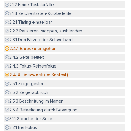
Erfüllt:
2.1.2
Keine Tastaturfalle
Erfüllt:
2.1.4
Zeichentasten-Kurzbefehle
Erfüllt:
2.2.1
Timing einstellbar
Erfüllt:
2.2.2
Pausieren, stoppen, ausblenden
Erfüllt:
2.3.1
Drei Blitze oder Schwellwert
Potenzielle Barriere:
2.4.1
Bloecke umgehen
Erfüllt:
2.4.2
Seite betitelt
Erfüllt:
2.4.3
Fokus-Reihenfolge
Potenzielle Barriere:
2.4.4
Linkzweck (im Kontext)
Erfüllt:
2.5.1
Zeigergesten
Erfüllt:
2.5.2
Zeigerabbruch
Erfüllt:
2.5.3
Beschriftung im Namen
Erfüllt:
2.5.4
Betaetigung durch Bewegung
Erfüllt:
3.1.1
Sprache der Seite
Erfüllt:
3.2.1
Bei Fokus