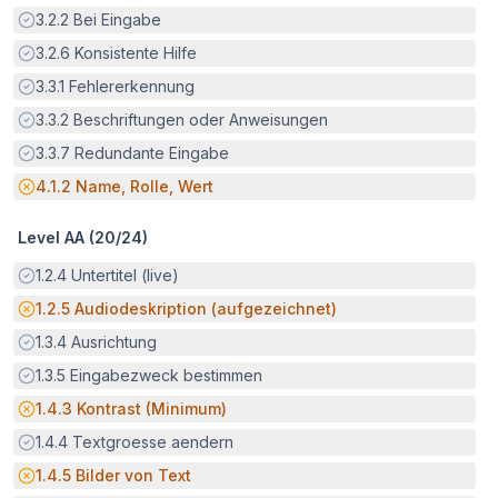
Erfüllt:
3.2.2
Bei Eingabe
Erfüllt:
3.2.6
Konsistente Hilfe
Erfüllt:
3.3.1
Fehlererkennung
Erfüllt:
3.3.2
Beschriftungen oder Anweisungen
Erfüllt:
3.3.7
Redundante Eingabe
Potenzielle Barriere:
4.1.2
Name, Rolle, Wert
Level AA (
20
/
24
)
Erfüllt:
1.2.4
Untertitel (live)
Potenzielle Barriere:
1.2.5
Audiodeskription (aufgezeichnet)
Erfüllt:
1.3.4
Ausrichtung
Erfüllt:
1.3.5
Eingabezweck bestimmen
Potenzielle Barriere:
1.4.3
Kontrast (Minimum)
Erfüllt:
1.4.4
Textgroesse aendern
Potenzielle Barriere:
1.4.5
Bilder von Text