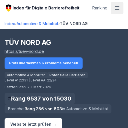
Zum Hauptinhalt springen
Index für Digitale Barrierefreiheit
Ranking
Index
›
Automotive & Mobilität
›
TÜV NORD AG
Score lädt
TÜV NORD AG
(öffnet in neuem Tab)
https://tuev-nord.de
Profil übernehmen & Probleme beheben
Automotive & Mobilität
Potenzielle Barrieren
Level A:
22/31
| Level AA:
22/24
Letzter Scan:
23. März 2026
Rang
9537
von
15030
#
Branche:
Rang
356
von
603
in
Automotive & Mobilität
Website jetzt prüfen →