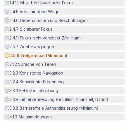
Erfüllt:
1.4.13
Inhalt bei Hover oder Fokus
Erfüllt:
2.4.5
Verschiedene Wege
Erfüllt:
2.4.6
Ueberschriften und Beschriftungen
Erfüllt:
2.4.7
Sichtbarer Fokus
Erfüllt:
2.4.11
Fokus nicht verdeckt (Minimum)
Erfüllt:
2.5.7
Ziehbewegungen
Potenzielle Barriere:
2.5.8
Zielgroesse (Minimum)
Erfüllt:
3.1.2
Sprache von Teilen
Erfüllt:
3.2.3
Konsistente Navigation
Erfüllt:
3.2.4
Konsistente Erkennung
Erfüllt:
3.3.3
Fehlerbeschreibung
Erfüllt:
3.3.4
Fehlervermeidung (rechtlich, finanziell, Daten)
Erfüllt:
3.3.8
Barrierefreie Authentifizierung (Minimum)
Erfüllt:
4.1.3
Statusmeldungen