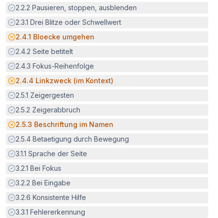
Erfüllt:
2.2.2
Pausieren, stoppen, ausblenden
Erfüllt:
2.3.1
Drei Blitze oder Schwellwert
Potenzielle Barriere:
2.4.1
Bloecke umgehen
Erfüllt:
2.4.2
Seite betitelt
Erfüllt:
2.4.3
Fokus-Reihenfolge
Potenzielle Barriere:
2.4.4
Linkzweck (im Kontext)
Erfüllt:
2.5.1
Zeigergesten
Erfüllt:
2.5.2
Zeigerabbruch
Potenzielle Barriere:
2.5.3
Beschriftung im Namen
Erfüllt:
2.5.4
Betaetigung durch Bewegung
Erfüllt:
3.1.1
Sprache der Seite
Erfüllt:
3.2.1
Bei Fokus
Erfüllt:
3.2.2
Bei Eingabe
Erfüllt:
3.2.6
Konsistente Hilfe
Erfüllt:
3.3.1
Fehlererkennung