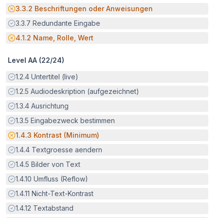
Potenzielle Barriere:
3.3.2
Beschriftungen oder Anweisungen
Erfüllt:
3.3.7
Redundante Eingabe
Potenzielle Barriere:
4.1.2
Name, Rolle, Wert
Level AA (
22
/
24
)
Erfüllt:
1.2.4
Untertitel (live)
Erfüllt:
1.2.5
Audiodeskription (aufgezeichnet)
Erfüllt:
1.3.4
Ausrichtung
Erfüllt:
1.3.5
Eingabezweck bestimmen
Potenzielle Barriere:
1.4.3
Kontrast (Minimum)
Erfüllt:
1.4.4
Textgroesse aendern
Erfüllt:
1.4.5
Bilder von Text
Erfüllt:
1.4.10
Umfluss (Reflow)
Erfüllt:
1.4.11
Nicht-Text-Kontrast
Erfüllt:
1.4.12
Textabstand