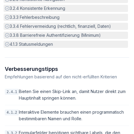
Erfüllt:
3.2.4
Konsistente Erkennung
Erfüllt:
3.3.3
Fehlerbeschreibung
Erfüllt:
3.3.4
Fehlervermeidung (rechtlich, finanziell, Daten)
Erfüllt:
3.3.8
Barrierefreie Authentifizierung (Minimum)
Erfüllt:
4.1.3
Statusmeldungen
Verbesserungstipps
Empfehlungen basierend auf den nicht-erfüllten Kriterien
Bieten Sie einen Skip-Link an, damit Nutzer direkt zum
2.4.1
Hauptinhalt springen können.
Interaktive Elemente brauchen einen programmatisch
4.1.2
bestimmbaren Namen und Rolle.
Formularfelder benötigen sichtbare Labels, die den
3.3.2