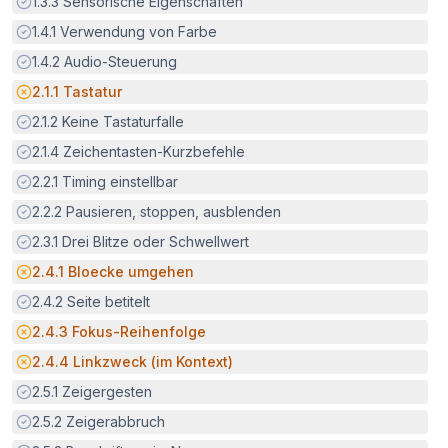
Erfüllt:
1.3.3
Sensorische Eigenschaften
Erfüllt:
1.4.1
Verwendung von Farbe
Erfüllt:
1.4.2
Audio-Steuerung
Potenzielle Barriere:
2.1.1
Tastatur
Erfüllt:
2.1.2
Keine Tastaturfalle
Erfüllt:
2.1.4
Zeichentasten-Kurzbefehle
Erfüllt:
2.2.1
Timing einstellbar
Erfüllt:
2.2.2
Pausieren, stoppen, ausblenden
Erfüllt:
2.3.1
Drei Blitze oder Schwellwert
Potenzielle Barriere:
2.4.1
Bloecke umgehen
Erfüllt:
2.4.2
Seite betitelt
Potenzielle Barriere:
2.4.3
Fokus-Reihenfolge
Potenzielle Barriere:
2.4.4
Linkzweck (im Kontext)
Erfüllt:
2.5.1
Zeigergesten
Erfüllt:
2.5.2
Zeigerabbruch