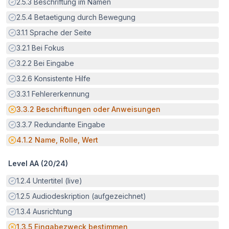
Erfüllt:
2.5.3
Beschriftung im Namen
Erfüllt:
2.5.4
Betaetigung durch Bewegung
Erfüllt:
3.1.1
Sprache der Seite
Erfüllt:
3.2.1
Bei Fokus
Erfüllt:
3.2.2
Bei Eingabe
Erfüllt:
3.2.6
Konsistente Hilfe
Erfüllt:
3.3.1
Fehlererkennung
Potenzielle Barriere:
3.3.2
Beschriftungen oder Anweisungen
Erfüllt:
3.3.7
Redundante Eingabe
Potenzielle Barriere:
4.1.2
Name, Rolle, Wert
Level AA (
20
/
24
)
Erfüllt:
1.2.4
Untertitel (live)
Erfüllt:
1.2.5
Audiodeskription (aufgezeichnet)
Erfüllt:
1.3.4
Ausrichtung
Potenzielle Barriere:
1.3.5
Eingabezweck bestimmen