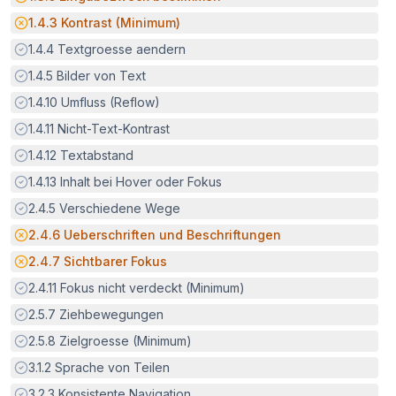
Potenzielle Barriere:
1.4.3
Kontrast (Minimum)
Erfüllt:
1.4.4
Textgroesse aendern
Erfüllt:
1.4.5
Bilder von Text
Erfüllt:
1.4.10
Umfluss (Reflow)
Erfüllt:
1.4.11
Nicht-Text-Kontrast
Erfüllt:
1.4.12
Textabstand
Erfüllt:
1.4.13
Inhalt bei Hover oder Fokus
Erfüllt:
2.4.5
Verschiedene Wege
Potenzielle Barriere:
2.4.6
Ueberschriften und Beschriftungen
Potenzielle Barriere:
2.4.7
Sichtbarer Fokus
Erfüllt:
2.4.11
Fokus nicht verdeckt (Minimum)
Erfüllt:
2.5.7
Ziehbewegungen
Erfüllt:
2.5.8
Zielgroesse (Minimum)
Erfüllt:
3.1.2
Sprache von Teilen
Erfüllt:
3.2.3
Konsistente Navigation