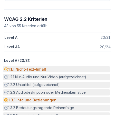
WCAG 2.2 Kriterien
43
von
55
Kriterien erfüllt
Level A
23
/
31
Level AA
20
/
24
Level A (
23
/
31
)
Potenzielle Barriere:
1.1.1
Nicht-Text-Inhalt
Erfüllt:
1.2.1
Nur-Audio und Nur-Video (aufgezeichnet)
Erfüllt:
1.2.2
Untertitel (aufgezeichnet)
Erfüllt:
1.2.3
Audiodeskription oder Medienalternative
Potenzielle Barriere:
1.3.1
Info und Beziehungen
Erfüllt:
1.3.2
Bedeutungstragende Reihenfolge