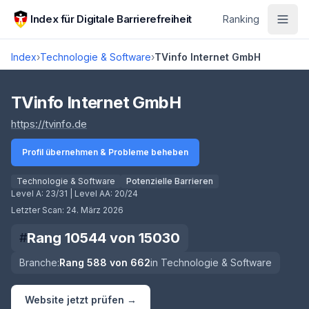
Zum Hauptinhalt springen
Index für Digitale Barrierefreiheit
Ranking
Index
›
Technologie & Software
›
TVinfo Internet GmbH
Score lädt
TVinfo Internet GmbH
(öffnet in neuem Tab)
https://tvinfo.de
Profil übernehmen & Probleme beheben
Technologie & Software
Potenzielle Barrieren
Level A:
23/31
| Level AA:
20/24
Letzter Scan:
24. März 2026
Rang
10544
von
15030
#
Branche:
Rang
588
von
662
in
Technologie & Software
Website jetzt prüfen →