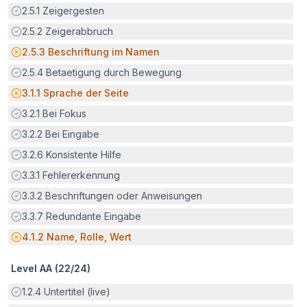
Erfüllt:
2.5.1
Zeigergesten
Erfüllt:
2.5.2
Zeigerabbruch
Potenzielle Barriere:
2.5.3
Beschriftung im Namen
Erfüllt:
2.5.4
Betaetigung durch Bewegung
Potenzielle Barriere:
3.1.1
Sprache der Seite
Erfüllt:
3.2.1
Bei Fokus
Erfüllt:
3.2.2
Bei Eingabe
Erfüllt:
3.2.6
Konsistente Hilfe
Erfüllt:
3.3.1
Fehlererkennung
Erfüllt:
3.3.2
Beschriftungen oder Anweisungen
Erfüllt:
3.3.7
Redundante Eingabe
Potenzielle Barriere:
4.1.2
Name, Rolle, Wert
Level AA (
22
/
24
)
Erfüllt:
1.2.4
Untertitel (live)