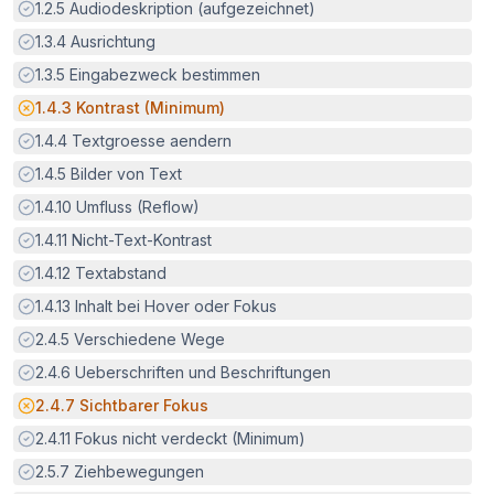
Erfüllt:
1.2.5
Audiodeskription (aufgezeichnet)
Erfüllt:
1.3.4
Ausrichtung
Erfüllt:
1.3.5
Eingabezweck bestimmen
Potenzielle Barriere:
1.4.3
Kontrast (Minimum)
Erfüllt:
1.4.4
Textgroesse aendern
Erfüllt:
1.4.5
Bilder von Text
Erfüllt:
1.4.10
Umfluss (Reflow)
Erfüllt:
1.4.11
Nicht-Text-Kontrast
Erfüllt:
1.4.12
Textabstand
Erfüllt:
1.4.13
Inhalt bei Hover oder Fokus
Erfüllt:
2.4.5
Verschiedene Wege
Erfüllt:
2.4.6
Ueberschriften und Beschriftungen
Potenzielle Barriere:
2.4.7
Sichtbarer Fokus
Erfüllt:
2.4.11
Fokus nicht verdeckt (Minimum)
Erfüllt:
2.5.7
Ziehbewegungen