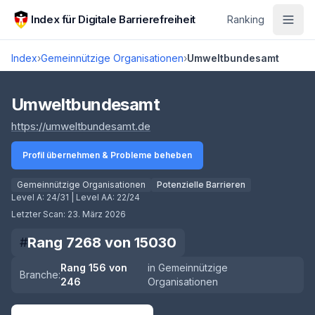
Zum Hauptinhalt springen
Index für Digitale Barrierefreiheit
Ranking
Index
›
Gemeinnützige Organisationen
›
Umweltbundesamt
Score lädt
Umweltbundesamt
(öffnet in neuem Tab)
https://umweltbundesamt.de
Profil übernehmen & Probleme beheben
Gemeinnützige Organisationen
Potenzielle Barrieren
Level A:
24/31
| Level AA:
22/24
Letzter Scan:
23. März 2026
Rang
7268
von
15030
#
Rang
156
von
in
Gemeinnützige
Branche:
246
Organisationen