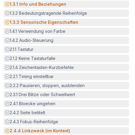
Potenzielle Barriere:
1.3.1
Info und Beziehungen
Erfüllt:
1.3.2
Bedeutungstragende Reihenfolge
Potenzielle Barriere:
1.3.3
Sensorische Eigenschaften
Erfüllt:
1.4.1
Verwendung von Farbe
Erfüllt:
1.4.2
Audio-Steuerung
Erfüllt:
2.1.1
Tastatur
Erfüllt:
2.1.2
Keine Tastaturfalle
Erfüllt:
2.1.4
Zeichentasten-Kurzbefehle
Erfüllt:
2.2.1
Timing einstellbar
Erfüllt:
2.2.2
Pausieren, stoppen, ausblenden
Erfüllt:
2.3.1
Drei Blitze oder Schwellwert
Erfüllt:
2.4.1
Bloecke umgehen
Erfüllt:
2.4.2
Seite betitelt
Erfüllt:
2.4.3
Fokus-Reihenfolge
Potenzielle Barriere:
2.4.4
Linkzweck (im Kontext)