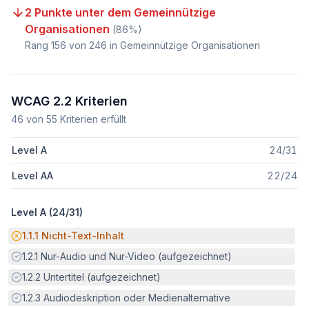
2 Punkte unter dem Gemeinnützige
Organisationen
(
86
%)
Rang
156
von
246
in Gemeinnützige Organisationen
WCAG 2.2 Kriterien
46
von
55
Kriterien erfüllt
Level A
24
/
31
Level AA
22
/
24
Level A (
24
/
31
)
Potenzielle Barriere:
1.1.1
Nicht-Text-Inhalt
Erfüllt:
1.2.1
Nur-Audio und Nur-Video (aufgezeichnet)
Erfüllt:
1.2.2
Untertitel (aufgezeichnet)
Erfüllt:
1.2.3
Audiodeskription oder Medienalternative