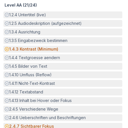
Level AA (
21
/
24
)
Erfüllt:
1.2.4
Untertitel (live)
Erfüllt:
1.2.5
Audiodeskription (aufgezeichnet)
Erfüllt:
1.3.4
Ausrichtung
Erfüllt:
1.3.5
Eingabezweck bestimmen
Potenzielle Barriere:
1.4.3
Kontrast (Minimum)
Erfüllt:
1.4.4
Textgroesse aendern
Erfüllt:
1.4.5
Bilder von Text
Erfüllt:
1.4.10
Umfluss (Reflow)
Erfüllt:
1.4.11
Nicht-Text-Kontrast
Erfüllt:
1.4.12
Textabstand
Erfüllt:
1.4.13
Inhalt bei Hover oder Fokus
Erfüllt:
2.4.5
Verschiedene Wege
Erfüllt:
2.4.6
Ueberschriften und Beschriftungen
Potenzielle Barriere:
2.4.7
Sichtbarer Fokus