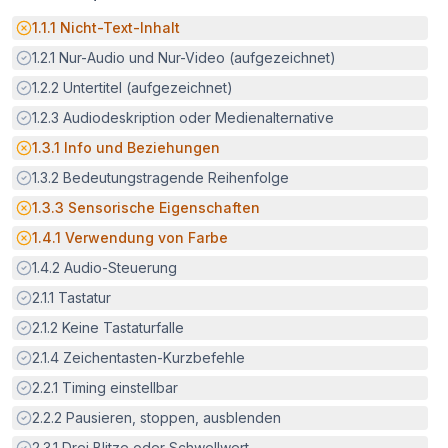
Potenzielle Barriere:
1.1.1
Nicht-Text-Inhalt
Erfüllt:
1.2.1
Nur-Audio und Nur-Video (aufgezeichnet)
Erfüllt:
1.2.2
Untertitel (aufgezeichnet)
Erfüllt:
1.2.3
Audiodeskription oder Medienalternative
Potenzielle Barriere:
1.3.1
Info und Beziehungen
Erfüllt:
1.3.2
Bedeutungstragende Reihenfolge
Potenzielle Barriere:
1.3.3
Sensorische Eigenschaften
Potenzielle Barriere:
1.4.1
Verwendung von Farbe
Erfüllt:
1.4.2
Audio-Steuerung
Erfüllt:
2.1.1
Tastatur
Erfüllt:
2.1.2
Keine Tastaturfalle
Erfüllt:
2.1.4
Zeichentasten-Kurzbefehle
Erfüllt:
2.2.1
Timing einstellbar
Erfüllt:
2.2.2
Pausieren, stoppen, ausblenden
Erfüllt:
2.3.1
Drei Blitze oder Schwellwert