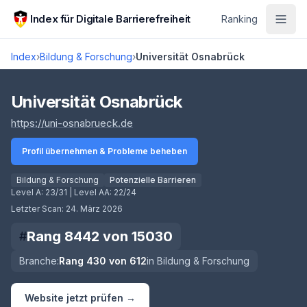
Zum Hauptinhalt springen
Index für Digitale Barrierefreiheit
Ranking
Index
›
Bildung & Forschung
›
Universität Osnabrück
Score lädt
Universität Osnabrück
(öffnet in neuem Tab)
https://uni-osnabrueck.de
Profil übernehmen & Probleme beheben
Bildung & Forschung
Potenzielle Barrieren
Level A:
23/31
| Level AA:
22/24
Letzter Scan:
24. März 2026
Rang
8442
von
15030
#
Branche:
Rang
430
von
612
in
Bildung & Forschung
Website jetzt prüfen →