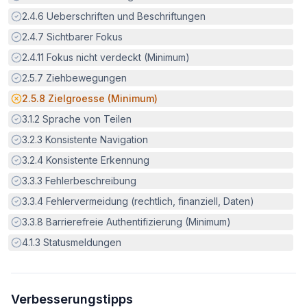
Erfüllt:
2.4.6
Ueberschriften und Beschriftungen
Erfüllt:
2.4.7
Sichtbarer Fokus
Erfüllt:
2.4.11
Fokus nicht verdeckt (Minimum)
Erfüllt:
2.5.7
Ziehbewegungen
Potenzielle Barriere:
2.5.8
Zielgroesse (Minimum)
Erfüllt:
3.1.2
Sprache von Teilen
Erfüllt:
3.2.3
Konsistente Navigation
Erfüllt:
3.2.4
Konsistente Erkennung
Erfüllt:
3.3.3
Fehlerbeschreibung
Erfüllt:
3.3.4
Fehlervermeidung (rechtlich, finanziell, Daten)
Erfüllt:
3.3.8
Barrierefreie Authentifizierung (Minimum)
Erfüllt:
4.1.3
Statusmeldungen
Verbesserungstipps