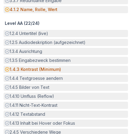
Erfüllt:
3.3.7
Redundante Eingabe
Potenzielle Barriere:
4.1.2
Name, Rolle, Wert
Level AA (
22
/
24
)
Erfüllt:
1.2.4
Untertitel (live)
Erfüllt:
1.2.5
Audiodeskription (aufgezeichnet)
Erfüllt:
1.3.4
Ausrichtung
Erfüllt:
1.3.5
Eingabezweck bestimmen
Potenzielle Barriere:
1.4.3
Kontrast (Minimum)
Erfüllt:
1.4.4
Textgroesse aendern
Erfüllt:
1.4.5
Bilder von Text
Erfüllt:
1.4.10
Umfluss (Reflow)
Erfüllt:
1.4.11
Nicht-Text-Kontrast
Erfüllt:
1.4.12
Textabstand
Erfüllt:
1.4.13
Inhalt bei Hover oder Fokus
Erfüllt:
2.4.5
Verschiedene Wege