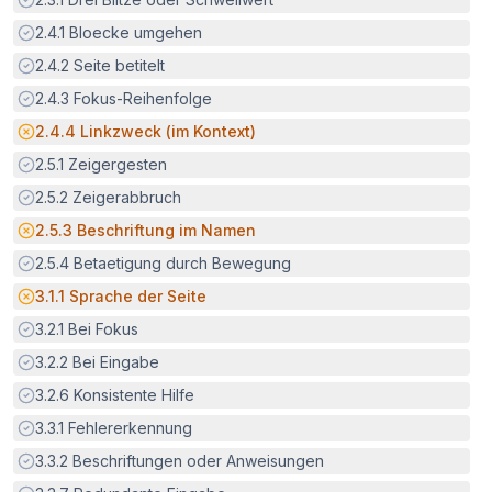
Erfüllt:
2.4.1
Bloecke umgehen
Erfüllt:
2.4.2
Seite betitelt
Erfüllt:
2.4.3
Fokus-Reihenfolge
Potenzielle Barriere:
2.4.4
Linkzweck (im Kontext)
Erfüllt:
2.5.1
Zeigergesten
Erfüllt:
2.5.2
Zeigerabbruch
Potenzielle Barriere:
2.5.3
Beschriftung im Namen
Erfüllt:
2.5.4
Betaetigung durch Bewegung
Potenzielle Barriere:
3.1.1
Sprache der Seite
Erfüllt:
3.2.1
Bei Fokus
Erfüllt:
3.2.2
Bei Eingabe
Erfüllt:
3.2.6
Konsistente Hilfe
Erfüllt:
3.3.1
Fehlererkennung
Erfüllt:
3.3.2
Beschriftungen oder Anweisungen