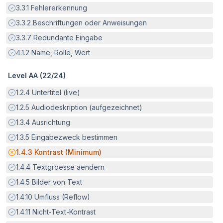
Erfüllt:
3.3.1
Fehlererkennung
Erfüllt:
3.3.2
Beschriftungen oder Anweisungen
Erfüllt:
3.3.7
Redundante Eingabe
Erfüllt:
4.1.2
Name, Rolle, Wert
Level AA (
22
/
24
)
Erfüllt:
1.2.4
Untertitel (live)
Erfüllt:
1.2.5
Audiodeskription (aufgezeichnet)
Erfüllt:
1.3.4
Ausrichtung
Erfüllt:
1.3.5
Eingabezweck bestimmen
Potenzielle Barriere:
1.4.3
Kontrast (Minimum)
Erfüllt:
1.4.4
Textgroesse aendern
Erfüllt:
1.4.5
Bilder von Text
Erfüllt:
1.4.10
Umfluss (Reflow)
Erfüllt:
1.4.11
Nicht-Text-Kontrast