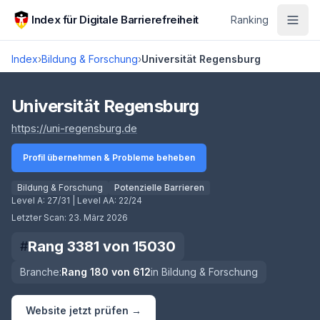
Zum Hauptinhalt springen
Index für Digitale Barrierefreiheit
Ranking
Index
›
Bildung & Forschung
›
Universität Regensburg
Score lädt
Universität Regensburg
(öffnet in neuem Tab)
https://uni-regensburg.de
Profil übernehmen & Probleme beheben
Bildung & Forschung
Potenzielle Barrieren
Level A:
27/31
| Level AA:
22/24
Letzter Scan:
23. März 2026
Rang
3381
von
15030
#
Branche:
Rang
180
von
612
in
Bildung & Forschung
Website jetzt prüfen →