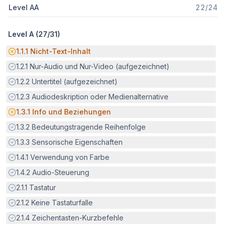
Level AA
22
/
24
Level A (
27
/
31
)
Potenzielle Barriere:
1.1.1
Nicht-Text-Inhalt
Erfüllt:
1.2.1
Nur-Audio und Nur-Video (aufgezeichnet)
Erfüllt:
1.2.2
Untertitel (aufgezeichnet)
Erfüllt:
1.2.3
Audiodeskription oder Medienalternative
Potenzielle Barriere:
1.3.1
Info und Beziehungen
Erfüllt:
1.3.2
Bedeutungstragende Reihenfolge
Erfüllt:
1.3.3
Sensorische Eigenschaften
Erfüllt:
1.4.1
Verwendung von Farbe
Erfüllt:
1.4.2
Audio-Steuerung
Erfüllt:
2.1.1
Tastatur
Erfüllt:
2.1.2
Keine Tastaturfalle
Erfüllt:
2.1.4
Zeichentasten-Kurzbefehle