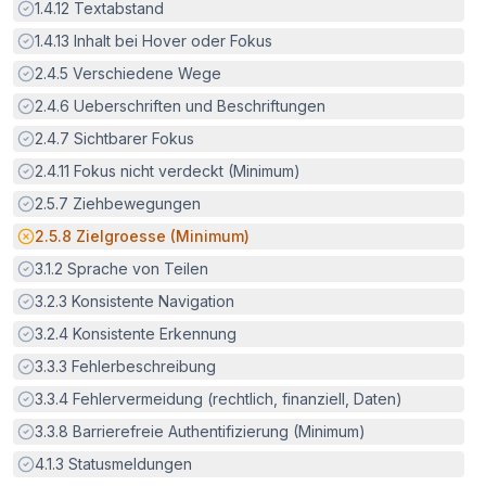
Erfüllt:
1.4.12
Textabstand
Erfüllt:
1.4.13
Inhalt bei Hover oder Fokus
Erfüllt:
2.4.5
Verschiedene Wege
Erfüllt:
2.4.6
Ueberschriften und Beschriftungen
Erfüllt:
2.4.7
Sichtbarer Fokus
Erfüllt:
2.4.11
Fokus nicht verdeckt (Minimum)
Erfüllt:
2.5.7
Ziehbewegungen
Potenzielle Barriere:
2.5.8
Zielgroesse (Minimum)
Erfüllt:
3.1.2
Sprache von Teilen
Erfüllt:
3.2.3
Konsistente Navigation
Erfüllt:
3.2.4
Konsistente Erkennung
Erfüllt:
3.3.3
Fehlerbeschreibung
Erfüllt:
3.3.4
Fehlervermeidung (rechtlich, finanziell, Daten)
Erfüllt:
3.3.8
Barrierefreie Authentifizierung (Minimum)
Erfüllt:
4.1.3
Statusmeldungen