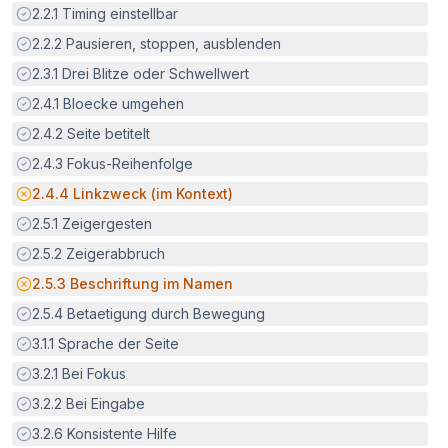
Erfüllt:
2.2.1
Timing einstellbar
Erfüllt:
2.2.2
Pausieren, stoppen, ausblenden
Erfüllt:
2.3.1
Drei Blitze oder Schwellwert
Erfüllt:
2.4.1
Bloecke umgehen
Erfüllt:
2.4.2
Seite betitelt
Erfüllt:
2.4.3
Fokus-Reihenfolge
Potenzielle Barriere:
2.4.4
Linkzweck (im Kontext)
Erfüllt:
2.5.1
Zeigergesten
Erfüllt:
2.5.2
Zeigerabbruch
Potenzielle Barriere:
2.5.3
Beschriftung im Namen
Erfüllt:
2.5.4
Betaetigung durch Bewegung
Erfüllt:
3.1.1
Sprache der Seite
Erfüllt:
3.2.1
Bei Fokus
Erfüllt:
3.2.2
Bei Eingabe
Erfüllt:
3.2.6
Konsistente Hilfe