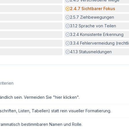
Potenzielle Barriere:
2.4.7
Sichtbarer Fokus
Erfüllt:
2.5.7
Ziehbewegungen
Erfüllt:
3.1.2
Sprache von Teilen
Erfüllt:
3.2.4
Konsistente Erkennung
Erfüllt:
3.3.4
Fehlervermeidung (rechtlic
Erfüllt:
4.1.3
Statusmeldungen
riterien
ndlich sein. Vermeiden Sie "hier klicken".
ften, Listen, Tabellen) statt rein visueller Formatierung.
grammatisch bestimmbaren Namen und Rolle.