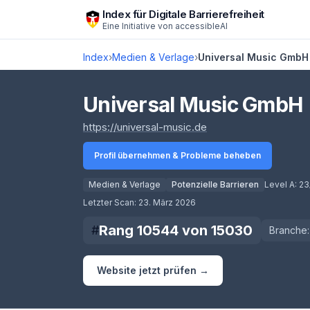
Zum Hauptinhalt springen
Index für Digitale Barrierefreiheit
Eine Initiative von
accessibleAI
Index
›
Medien & Verlage
›
Universal Music GmbH
Universal Music GmbH
(öffnet in neuem Tab)
https://universal-music.de
Profil übernehmen & Probleme beheben
Medien & Verlage
Potenzielle Barrieren
Level A:
23
Score lädt
Letzter Scan:
23. März 2026
Rang
10544
von
15030
#
Branche:
Website jetzt prüfen →