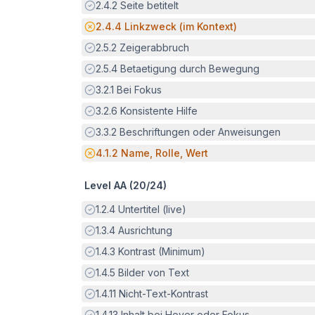
Erfüllt:
2.4.2
Seite betitelt
Potenzielle Barriere:
2.4.4
Linkzweck (im Kontext)
Erfüllt:
2.5.2
Zeigerabbruch
Erfüllt:
2.5.4
Betaetigung durch Bewegung
Erfüllt:
3.2.1
Bei Fokus
Erfüllt:
3.2.6
Konsistente Hilfe
Erfüllt:
3.3.2
Beschriftungen oder Anweisungen
Potenzielle Barriere:
4.1.2
Name, Rolle, Wert
Level AA (
20
/
24
)
Erfüllt:
1.2.4
Untertitel (live)
Erfüllt:
1.3.4
Ausrichtung
Erfüllt:
1.4.3
Kontrast (Minimum)
Erfüllt:
1.4.5
Bilder von Text
Erfüllt:
1.4.11
Nicht-Text-Kontrast
Erfüllt:
1.4.13
Inhalt bei Hover oder Fokus