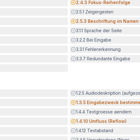
Potenzielle Barriere:
2.4.3
Fokus-Reihenfolge
Erfüllt:
2.5.1
Zeigergesten
Potenzielle Barriere:
2.5.3
Beschriftung im Namen
Erfüllt:
3.1.1
Sprache der Seite
Erfüllt:
3.2.2
Bei Eingabe
Erfüllt:
3.3.1
Fehlererkennung
Erfüllt:
3.3.7
Redundante Eingabe
Erfüllt:
1.2.5
Audiodeskription (aufgez
Potenzielle Barriere:
1.3.5
Eingabezweck bestimm
Erfüllt:
1.4.4
Textgroesse aendern
Potenzielle Barriere:
1.4.10
Umfluss (Reflow)
Erfüllt:
1.4.12
Textabstand
Erfüllt:
2.4.5
Verschiedene Wege