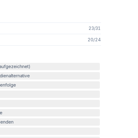
23
/
31
20
/
24
(aufgezeichnet)
ienalternative
enfolge
le
blenden