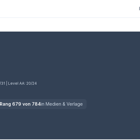
/31
| Level AA:
20/24
Rang
679
von
784
in
Medien & Verlage