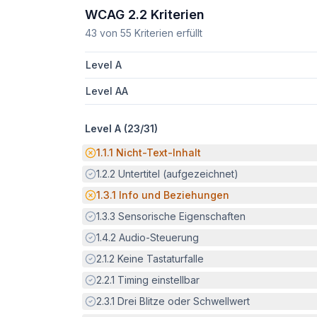
WCAG 2.2 Kriterien
43
von
55
Kriterien erfüllt
Level A
Level AA
Level A (
23
/
31
)
Potenzielle Barriere:
1.1.1
Nicht-Text-Inhalt
Erfüllt:
1.2.2
Untertitel (aufgezeichnet)
Potenzielle Barriere:
1.3.1
Info und Beziehungen
Erfüllt:
1.3.3
Sensorische Eigenschaften
Erfüllt:
1.4.2
Audio-Steuerung
Erfüllt:
2.1.2
Keine Tastaturfalle
Erfüllt:
2.2.1
Timing einstellbar
Erfüllt:
2.3.1
Drei Blitze oder Schwellwert