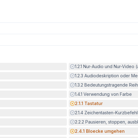
Erfüllt:
1.2.1
Nur-Audio und Nur-Video 
Erfüllt:
1.2.3
Audiodeskription oder Med
Erfüllt:
1.3.2
Bedeutungstragende Reih
Erfüllt:
1.4.1
Verwendung von Farbe
Potenzielle Barriere:
2.1.1
Tastatur
Erfüllt:
2.1.4
Zeichentasten-Kurzbefeh
Erfüllt:
2.2.2
Pausieren, stoppen, aus
Potenzielle Barriere:
2.4.1
Bloecke umgehen