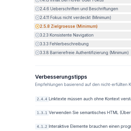
Erfüllt:
2.4.6
Ueberschriften und Beschriftungen
Erfüllt:
2.4.11
Fokus nicht verdeckt (Minimum)
Potenzielle Barriere:
2.5.8
Zielgroesse (Minimum)
Erfüllt:
3.2.3
Konsistente Navigation
Erfüllt:
3.3.3
Fehlerbeschreibung
Erfüllt:
3.3.8
Barrierefreie Authentifizierung (Minimum)
Verbesserungstipps
Empfehlungen basierend auf den nicht-erfüllten K
Linktexte müssen auch ohne Kontext verstä
2.4.4
Verwenden Sie semantisches HTML (Überschri
1.3.1
Interaktive Elemente brauchen einen pro
4.1.2