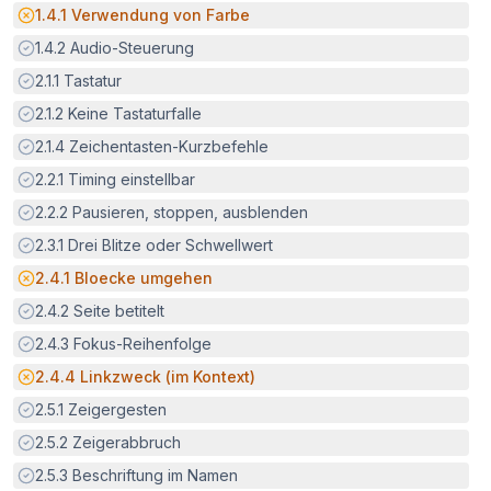
Potenzielle Barriere:
1.4.1
Verwendung von Farbe
Erfüllt:
1.4.2
Audio-Steuerung
Erfüllt:
2.1.1
Tastatur
Erfüllt:
2.1.2
Keine Tastaturfalle
Erfüllt:
2.1.4
Zeichentasten-Kurzbefehle
Erfüllt:
2.2.1
Timing einstellbar
Erfüllt:
2.2.2
Pausieren, stoppen, ausblenden
Erfüllt:
2.3.1
Drei Blitze oder Schwellwert
Potenzielle Barriere:
2.4.1
Bloecke umgehen
Erfüllt:
2.4.2
Seite betitelt
Erfüllt:
2.4.3
Fokus-Reihenfolge
Potenzielle Barriere:
2.4.4
Linkzweck (im Kontext)
Erfüllt:
2.5.1
Zeigergesten
Erfüllt:
2.5.2
Zeigerabbruch
Erfüllt:
2.5.3
Beschriftung im Namen