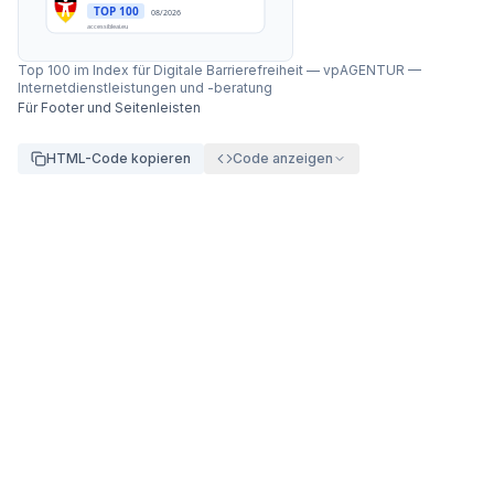
TOP 100
08/2026
accessibleai.eu
Top 100 im Index für Digitale Barrierefreiheit
—
vpAGENTUR —
Internetdienstleistungen und -beratung
Für Footer und Seitenleisten
HTML-Code kopieren
Code anzeigen