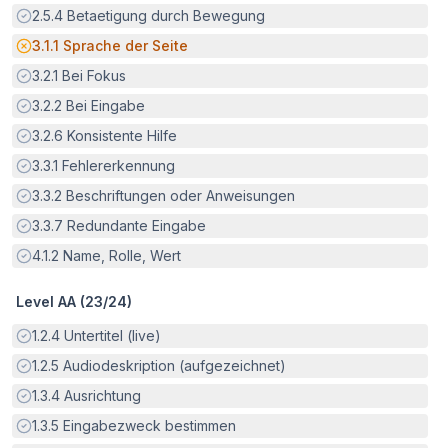
Erfüllt:
2.5.4
Betaetigung durch Bewegung
Potenzielle Barriere:
3.1.1
Sprache der Seite
Erfüllt:
3.2.1
Bei Fokus
Erfüllt:
3.2.2
Bei Eingabe
Erfüllt:
3.2.6
Konsistente Hilfe
Erfüllt:
3.3.1
Fehlererkennung
Erfüllt:
3.3.2
Beschriftungen oder Anweisungen
Erfüllt:
3.3.7
Redundante Eingabe
Erfüllt:
4.1.2
Name, Rolle, Wert
Level AA (
23
/
24
)
Erfüllt:
1.2.4
Untertitel (live)
Erfüllt:
1.2.5
Audiodeskription (aufgezeichnet)
Erfüllt:
1.3.4
Ausrichtung
Erfüllt:
1.3.5
Eingabezweck bestimmen