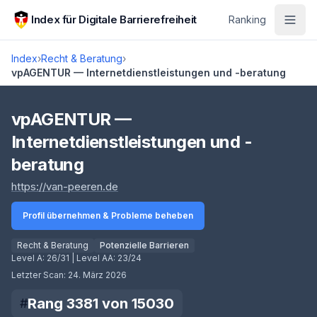
Zum Hauptinhalt springen
Index für Digitale Barrierefreiheit
Ranking
Index
›
Recht & Beratung
›
vpAGENTUR — Internetdienstleistungen und -beratung
Score lädt
vpAGENTUR —
Internetdienstleistungen und -
beratung
(öffnet in neuem Tab)
https://van-peeren.de
Profil übernehmen & Probleme beheben
Recht & Beratung
Potenzielle Barrieren
Level A:
26/31
| Level AA:
23/24
Letzter Scan:
24. März 2026
Rang
3381
von
15030
#