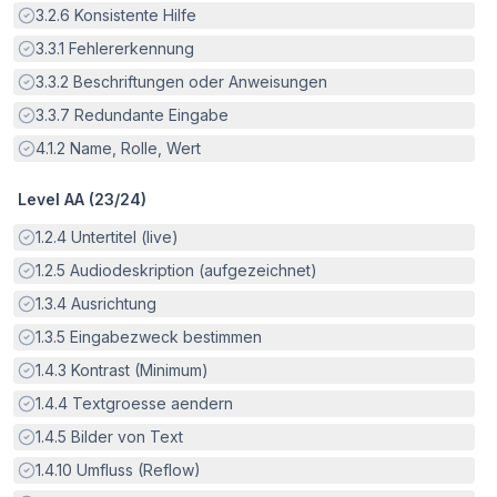
Erfüllt:
3.2.6
Konsistente Hilfe
Erfüllt:
3.3.1
Fehlererkennung
Erfüllt:
3.3.2
Beschriftungen oder Anweisungen
Erfüllt:
3.3.7
Redundante Eingabe
Erfüllt:
4.1.2
Name, Rolle, Wert
Level AA (
23
/
24
)
Erfüllt:
1.2.4
Untertitel (live)
Erfüllt:
1.2.5
Audiodeskription (aufgezeichnet)
Erfüllt:
1.3.4
Ausrichtung
Erfüllt:
1.3.5
Eingabezweck bestimmen
Erfüllt:
1.4.3
Kontrast (Minimum)
Erfüllt:
1.4.4
Textgroesse aendern
Erfüllt:
1.4.5
Bilder von Text
Erfüllt:
1.4.10
Umfluss (Reflow)