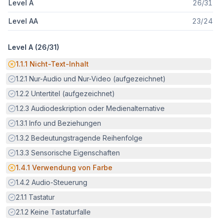
Level A
26
/
31
Level AA
23
/
24
Level A (
26
/
31
)
Potenzielle Barriere:
1.1.1
Nicht-Text-Inhalt
Erfüllt:
1.2.1
Nur-Audio und Nur-Video (aufgezeichnet)
Erfüllt:
1.2.2
Untertitel (aufgezeichnet)
Erfüllt:
1.2.3
Audiodeskription oder Medienalternative
Erfüllt:
1.3.1
Info und Beziehungen
Erfüllt:
1.3.2
Bedeutungstragende Reihenfolge
Erfüllt:
1.3.3
Sensorische Eigenschaften
Potenzielle Barriere:
1.4.1
Verwendung von Farbe
Erfüllt:
1.4.2
Audio-Steuerung
Erfüllt:
2.1.1
Tastatur
Erfüllt:
2.1.2
Keine Tastaturfalle