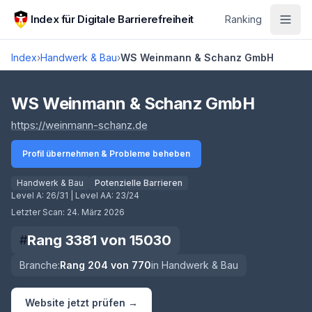
Zum Hauptinhalt springen
Index für Digitale Barrierefreiheit
Ranking
Index
›
Handwerk & Bau
›
WS Weinmann & Schanz GmbH
Score lädt
WS Weinmann & Schanz GmbH
(öffnet in neuem Tab)
https://weinmann-schanz.de
Profil übernehmen & Probleme beheben
Handwerk & Bau
Potenzielle Barrieren
Level A:
26/31
| Level AA:
23/24
Letzter Scan:
24. März 2026
Rang
3381
von
15030
#
Branche:
Rang
204
von
770
in
Handwerk & Bau
Website jetzt prüfen →