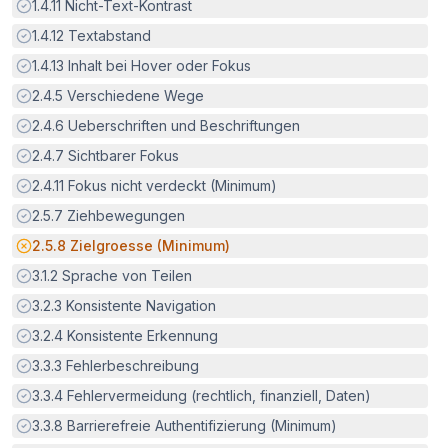
Erfüllt:
1.4.11
Nicht-Text-Kontrast
Erfüllt:
1.4.12
Textabstand
Erfüllt:
1.4.13
Inhalt bei Hover oder Fokus
Erfüllt:
2.4.5
Verschiedene Wege
Erfüllt:
2.4.6
Ueberschriften und Beschriftungen
Erfüllt:
2.4.7
Sichtbarer Fokus
Erfüllt:
2.4.11
Fokus nicht verdeckt (Minimum)
Erfüllt:
2.5.7
Ziehbewegungen
Potenzielle Barriere:
2.5.8
Zielgroesse (Minimum)
Erfüllt:
3.1.2
Sprache von Teilen
Erfüllt:
3.2.3
Konsistente Navigation
Erfüllt:
3.2.4
Konsistente Erkennung
Erfüllt:
3.3.3
Fehlerbeschreibung
Erfüllt:
3.3.4
Fehlervermeidung (rechtlich, finanziell, Daten)
Erfüllt:
3.3.8
Barrierefreie Authentifizierung (Minimum)