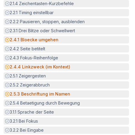
Erfüllt:
2.1.4
Zeichentasten-Kurzbefehle
Erfüllt:
2.2.1
Timing einstellbar
Erfüllt:
2.2.2
Pausieren, stoppen, ausblenden
Erfüllt:
2.3.1
Drei Blitze oder Schwellwert
Potenzielle Barriere:
2.4.1
Bloecke umgehen
Erfüllt:
2.4.2
Seite betitelt
Erfüllt:
2.4.3
Fokus-Reihenfolge
Potenzielle Barriere:
2.4.4
Linkzweck (im Kontext)
Erfüllt:
2.5.1
Zeigergesten
Erfüllt:
2.5.2
Zeigerabbruch
Potenzielle Barriere:
2.5.3
Beschriftung im Namen
Erfüllt:
2.5.4
Betaetigung durch Bewegung
Erfüllt:
3.1.1
Sprache der Seite
Erfüllt:
3.2.1
Bei Fokus
Erfüllt:
3.2.2
Bei Eingabe