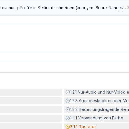
Forschung
-Profile in
Berlin
abschneiden (anonyme Score-Ranges).
Erfüllt:
1.2.1
Nur-Audio und Nur-Video 
Erfüllt:
1.2.3
Audiodeskription oder Med
Erfüllt:
1.3.2
Bedeutungstragende Reih
Erfüllt:
1.4.1
Verwendung von Farbe
Potenzielle Barriere:
2.1.1
Tastatur