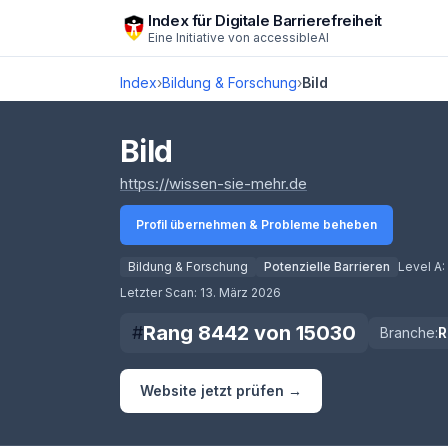
Zum Hauptinhalt springen
Index für Digitale Barrierefreiheit
Eine Initiative von
accessibleAI
Index
›
Bildung & Forschung
›
Bild
Bild
(öffnet in neuem Ta
https://wissen-sie-mehr.de
Profil übernehmen & Probleme beheben
Bildung & Forschung
Potenzielle Barrieren
Level A:
Score lädt
Letzter Scan:
13. März 2026
Rang
8442
von
15030
#
Branche:
R
Website jetzt prüfen →