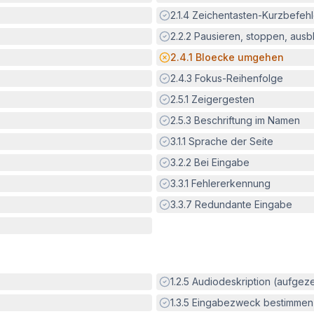
Erfüllt:
2.1.4
Zeichentasten-Kurzbefeh
Erfüllt:
2.2.2
Pausieren, stoppen, aus
Potenzielle Barriere:
2.4.1
Bloecke umgehen
Erfüllt:
2.4.3
Fokus-Reihenfolge
Erfüllt:
2.5.1
Zeigergesten
Erfüllt:
2.5.3
Beschriftung im Namen
Erfüllt:
3.1.1
Sprache der Seite
Erfüllt:
3.2.2
Bei Eingabe
Erfüllt:
3.3.1
Fehlererkennung
Erfüllt:
3.3.7
Redundante Eingabe
Erfüllt:
1.2.5
Audiodeskription (aufgez
Erfüllt:
1.3.5
Eingabezweck bestimmen