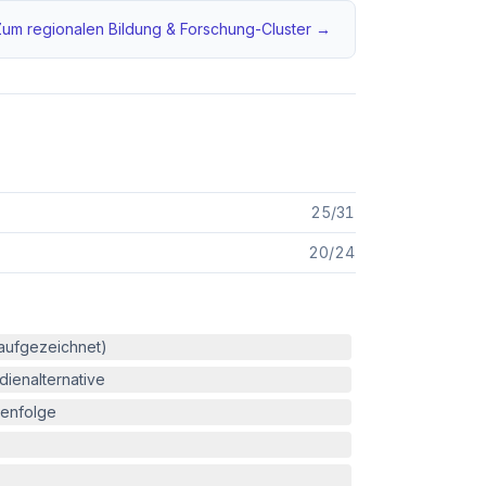
Zum regionalen
Bildung & Forschung
-Cluster →
25
/
31
20
/
24
(aufgezeichnet)
ienalternative
enfolge