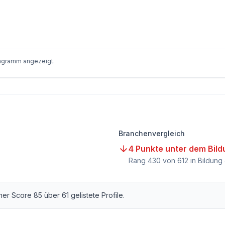
iagramm angezeigt.
Branchenvergleich
4 Punkte unter dem Bil
Rang
430
von
612
in Bildung
icher Score
85
über
61
gelistete Profile.