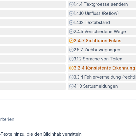
Erfüllt:
1.4.4
Textgroesse aendern
Erfüllt:
1.4.10
Umfluss (Reflow)
Erfüllt:
1.4.12
Textabstand
Erfüllt:
2.4.5
Verschiedene Wege
Potenzielle Barriere:
2.4.7
Sichtbarer Fokus
Erfüllt:
2.5.7
Ziehbewegungen
Erfüllt:
3.1.2
Sprache von Teilen
Potenzielle Barriere:
3.2.4
Konsistente Erkennung
Erfüllt:
3.3.4
Fehlervermeidung (rechtlic
Erfüllt:
4.1.3
Statusmeldungen
riterien
exte hinzu, die den Bildinhalt vermitteln.