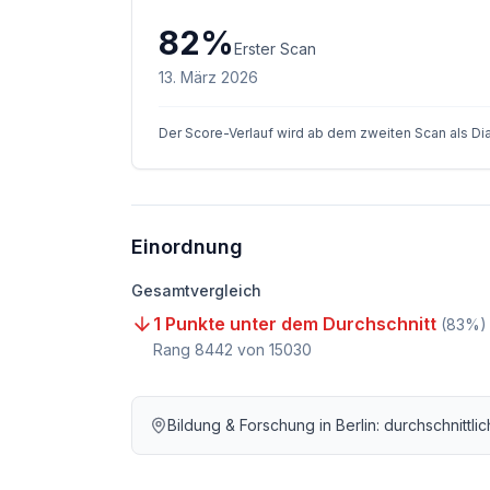
82
%
Erster Scan
13. März 2026
Der Score-Verlauf wird ab dem zweiten Scan als D
Einordnung
Gesamtvergleich
1 Punkte unter dem Durchschnitt
(
83
%)
Rang
8442
von
15030
Bildung & Forschung
in
Berlin
: durchschnittl