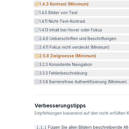
Potenzielle Barriere:
1.4.3
Kontrast (Minimum)
Erfüllt:
1.4.5
Bilder von Text
Erfüllt:
1.4.11
Nicht-Text-Kontrast
Erfüllt:
1.4.13
Inhalt bei Hover oder Fokus
Erfüllt:
2.4.6
Ueberschriften und Beschriftungen
Erfüllt:
2.4.11
Fokus nicht verdeckt (Minimum)
Potenzielle Barriere:
2.5.8
Zielgroesse (Minimum)
Erfüllt:
3.2.3
Konsistente Navigation
Erfüllt:
3.3.3
Fehlerbeschreibung
Erfüllt:
3.3.8
Barrierefreie Authentifizierung (Minimum)
Verbesserungstipps
Empfehlungen basierend auf den nicht-erfüllten K
Fügen Sie allen Bildern beschreibende Alt-T
1.1.1