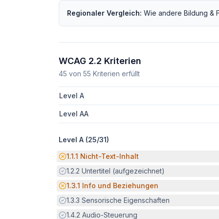
Regionaler Vergleich:
Wie andere
Bildung & 
WCAG 2.2 Kriterien
45
von
55
Kriterien erfüllt
Level A
Level AA
Level A (
25
/
31
)
Potenzielle Barriere:
1.1.1
Nicht-Text-Inhalt
Erfüllt:
1.2.2
Untertitel (aufgezeichnet)
Potenzielle Barriere:
1.3.1
Info und Beziehungen
Erfüllt:
1.3.3
Sensorische Eigenschaften
Erfüllt:
1.4.2
Audio-Steuerung