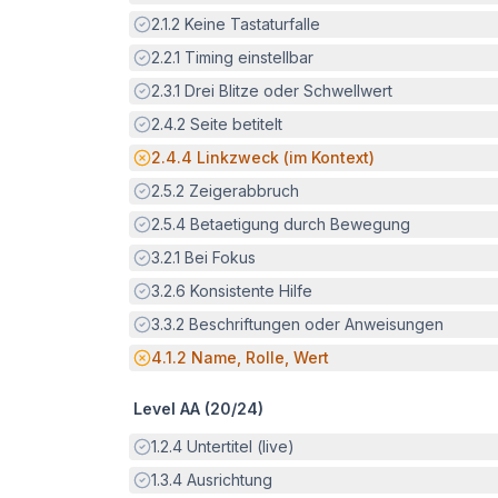
Erfüllt:
2.1.2
Keine Tastaturfalle
Erfüllt:
2.2.1
Timing einstellbar
Erfüllt:
2.3.1
Drei Blitze oder Schwellwert
Erfüllt:
2.4.2
Seite betitelt
Potenzielle Barriere:
2.4.4
Linkzweck (im Kontext)
Erfüllt:
2.5.2
Zeigerabbruch
Erfüllt:
2.5.4
Betaetigung durch Bewegung
Erfüllt:
3.2.1
Bei Fokus
Erfüllt:
3.2.6
Konsistente Hilfe
Erfüllt:
3.3.2
Beschriftungen oder Anweisungen
Potenzielle Barriere:
4.1.2
Name, Rolle, Wert
Level AA (
20
/
24
)
Erfüllt:
1.2.4
Untertitel (live)
Erfüllt:
1.3.4
Ausrichtung