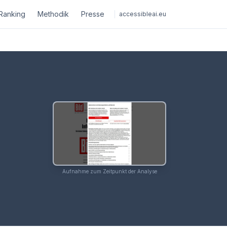
Ranking
Methodik
Presse
accessibleai.eu
Aufnahme zum Zeitpunkt der Analyse