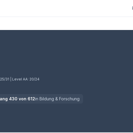
b)
25/31
| Level AA:
20/24
ang
430
von
612
in
Bildung & Forschung