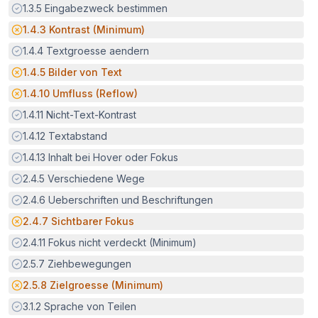
Erfüllt:
1.3.5
Eingabezweck bestimmen
Potenzielle Barriere:
1.4.3
Kontrast (Minimum)
Erfüllt:
1.4.4
Textgroesse aendern
Potenzielle Barriere:
1.4.5
Bilder von Text
Potenzielle Barriere:
1.4.10
Umfluss (Reflow)
Erfüllt:
1.4.11
Nicht-Text-Kontrast
Erfüllt:
1.4.12
Textabstand
Erfüllt:
1.4.13
Inhalt bei Hover oder Fokus
Erfüllt:
2.4.5
Verschiedene Wege
Erfüllt:
2.4.6
Ueberschriften und Beschriftungen
Potenzielle Barriere:
2.4.7
Sichtbarer Fokus
Erfüllt:
2.4.11
Fokus nicht verdeckt (Minimum)
Erfüllt:
2.5.7
Ziehbewegungen
Potenzielle Barriere:
2.5.8
Zielgroesse (Minimum)
Erfüllt:
3.1.2
Sprache von Teilen