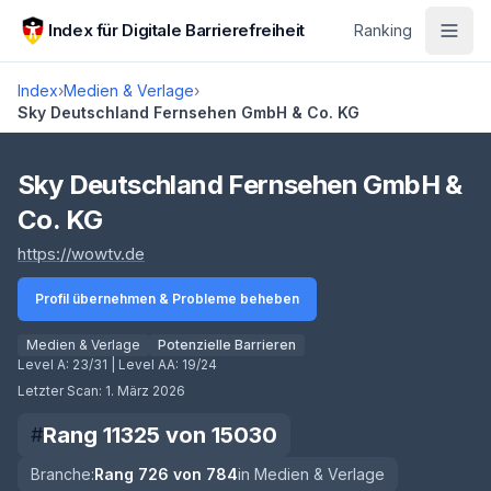
Zum Hauptinhalt springen
Index für Digitale Barrierefreiheit
Ranking
Index
›
Medien & Verlage
›
Sky Deutschland Fernsehen GmbH & Co. KG
Score lädt
Sky Deutschland Fernsehen GmbH &
Co. KG
(öffnet in neuem Tab)
https://wowtv.de
Profil übernehmen & Probleme beheben
Medien & Verlage
Potenzielle Barrieren
Level A:
23/31
| Level AA:
19/24
Letzter Scan:
1. März 2026
Rang
11325
von
15030
#
Branche:
Rang
726
von
784
in
Medien & Verlage