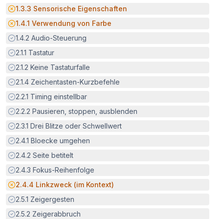
Potenzielle Barriere:
1.3.3
Sensorische Eigenschaften
Potenzielle Barriere:
1.4.1
Verwendung von Farbe
Erfüllt:
1.4.2
Audio-Steuerung
Erfüllt:
2.1.1
Tastatur
Erfüllt:
2.1.2
Keine Tastaturfalle
Erfüllt:
2.1.4
Zeichentasten-Kurzbefehle
Erfüllt:
2.2.1
Timing einstellbar
Erfüllt:
2.2.2
Pausieren, stoppen, ausblenden
Erfüllt:
2.3.1
Drei Blitze oder Schwellwert
Erfüllt:
2.4.1
Bloecke umgehen
Erfüllt:
2.4.2
Seite betitelt
Erfüllt:
2.4.3
Fokus-Reihenfolge
Potenzielle Barriere:
2.4.4
Linkzweck (im Kontext)
Erfüllt:
2.5.1
Zeigergesten
Erfüllt:
2.5.2
Zeigerabbruch