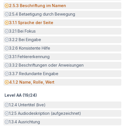
Potenzielle Barriere:
2.5.3
Beschriftung im Namen
Erfüllt:
2.5.4
Betaetigung durch Bewegung
Potenzielle Barriere:
3.1.1
Sprache der Seite
Erfüllt:
3.2.1
Bei Fokus
Erfüllt:
3.2.2
Bei Eingabe
Erfüllt:
3.2.6
Konsistente Hilfe
Erfüllt:
3.3.1
Fehlererkennung
Erfüllt:
3.3.2
Beschriftungen oder Anweisungen
Erfüllt:
3.3.7
Redundante Eingabe
Potenzielle Barriere:
4.1.2
Name, Rolle, Wert
Level AA (
19
/
24
)
Erfüllt:
1.2.4
Untertitel (live)
Erfüllt:
1.2.5
Audiodeskription (aufgezeichnet)
Erfüllt:
1.3.4
Ausrichtung