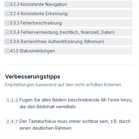
Erfüllt:
3.2.3
Konsistente Navigation
Erfüllt:
3.2.4
Konsistente Erkennung
Erfüllt:
3.3.3
Fehlerbeschreibung
Erfüllt:
3.3.4
Fehlervermeidung (rechtlich, finanziell, Daten)
Erfüllt:
3.3.8
Barrierefreie Authentifizierung (Minimum)
Erfüllt:
4.1.3
Statusmeldungen
Verbesserungstipps
Empfehlungen basierend auf den nicht-erfüllten Kriterien
Fügen Sie allen Bildern beschreibende Alt-Texte hinzu,
1.1.1
die den Bildinhalt vermitteln.
Der Tastaturfokus muss immer sichtbar sein, z.B. durch
2.4.7
einen deutlichen Rahmen.