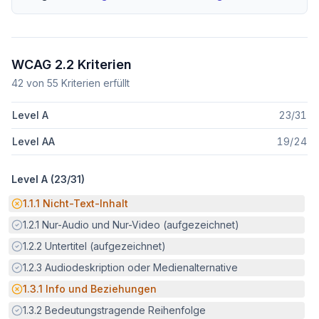
WCAG 2.2 Kriterien
42
von
55
Kriterien erfüllt
Level A
23
/
31
Level AA
19
/
24
Level A (
23
/
31
)
Potenzielle Barriere:
1.1.1
Nicht-Text-Inhalt
Erfüllt:
1.2.1
Nur-Audio und Nur-Video (aufgezeichnet)
Erfüllt:
1.2.2
Untertitel (aufgezeichnet)
Erfüllt:
1.2.3
Audiodeskription oder Medienalternative
Potenzielle Barriere:
1.3.1
Info und Beziehungen
Erfüllt:
1.3.2
Bedeutungstragende Reihenfolge