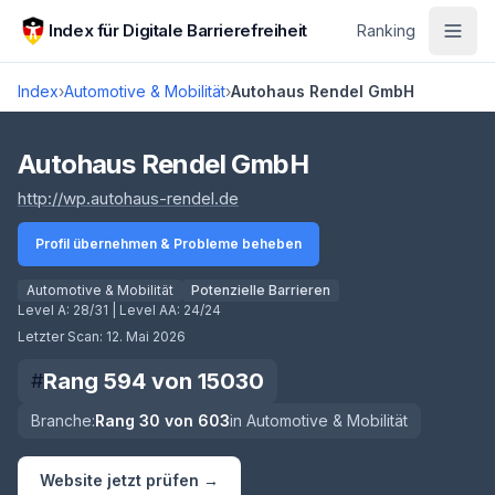
Zum Hauptinhalt springen
Index für Digitale Barrierefreiheit
Ranking
Index
›
Automotive & Mobilität
›
Autohaus Rendel GmbH
Score lädt
Autohaus Rendel GmbH
(öffnet in neuem Tab)
http://wp.autohaus-rendel.de
Profil übernehmen & Probleme beheben
Automotive & Mobilität
Potenzielle Barrieren
Level A:
28/31
| Level AA:
24/24
Letzter Scan:
12. Mai 2026
Rang
594
von
15030
#
Branche:
Rang
30
von
603
in
Automotive & Mobilität
Website jetzt prüfen →