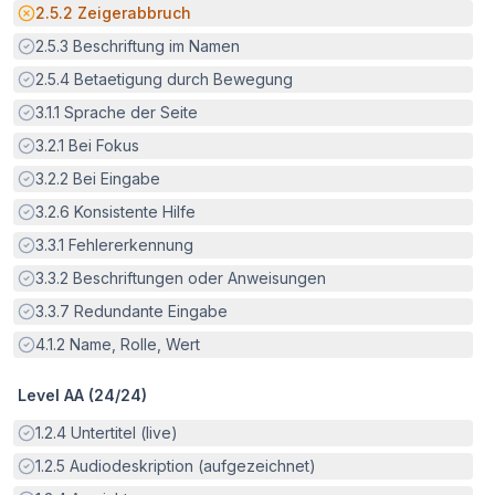
Potenzielle Barriere:
2.5.2
Zeigerabbruch
Erfüllt:
2.5.3
Beschriftung im Namen
Erfüllt:
2.5.4
Betaetigung durch Bewegung
Erfüllt:
3.1.1
Sprache der Seite
Erfüllt:
3.2.1
Bei Fokus
Erfüllt:
3.2.2
Bei Eingabe
Erfüllt:
3.2.6
Konsistente Hilfe
Erfüllt:
3.3.1
Fehlererkennung
Erfüllt:
3.3.2
Beschriftungen oder Anweisungen
Erfüllt:
3.3.7
Redundante Eingabe
Erfüllt:
4.1.2
Name, Rolle, Wert
Level AA (
24
/
24
)
Erfüllt:
1.2.4
Untertitel (live)
Erfüllt:
1.2.5
Audiodeskription (aufgezeichnet)