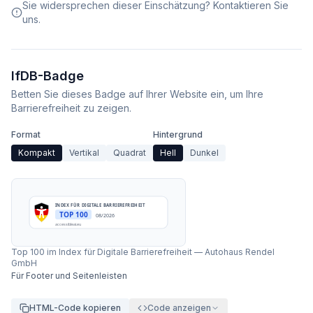
Sie widersprechen dieser Einschätzung? Kontaktieren Sie
uns.
IfDB-Badge
Betten Sie dieses Badge auf Ihrer Website ein, um Ihre
Barrierefreiheit zu zeigen.
Format
Hintergrund
Kompakt
Vertikal
Quadrat
Hell
Dunkel
INDEX FÜR DIGITALE BARRIEREFREIHEIT
TOP 100
08/2026
accessibleai.eu
Top 100 im Index für Digitale Barrierefreiheit
—
Autohaus Rendel
GmbH
Für Footer und Seitenleisten
HTML-Code kopieren
Code anzeigen