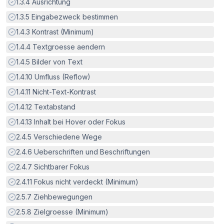
Erfüllt:
1.3.4
Ausrichtung
Erfüllt:
1.3.5
Eingabezweck bestimmen
Erfüllt:
1.4.3
Kontrast (Minimum)
Erfüllt:
1.4.4
Textgroesse aendern
Erfüllt:
1.4.5
Bilder von Text
Erfüllt:
1.4.10
Umfluss (Reflow)
Erfüllt:
1.4.11
Nicht-Text-Kontrast
Erfüllt:
1.4.12
Textabstand
Erfüllt:
1.4.13
Inhalt bei Hover oder Fokus
Erfüllt:
2.4.5
Verschiedene Wege
Erfüllt:
2.4.6
Ueberschriften und Beschriftungen
Erfüllt:
2.4.7
Sichtbarer Fokus
Erfüllt:
2.4.11
Fokus nicht verdeckt (Minimum)
Erfüllt:
2.5.7
Ziehbewegungen
Erfüllt:
2.5.8
Zielgroesse (Minimum)