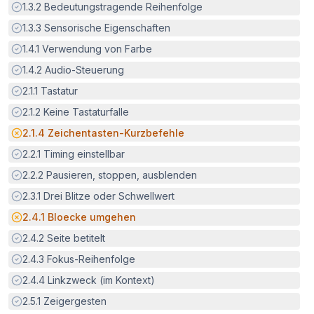
Erfüllt:
1.3.2
Bedeutungstragende Reihenfolge
Erfüllt:
1.3.3
Sensorische Eigenschaften
Erfüllt:
1.4.1
Verwendung von Farbe
Erfüllt:
1.4.2
Audio-Steuerung
Erfüllt:
2.1.1
Tastatur
Erfüllt:
2.1.2
Keine Tastaturfalle
Potenzielle Barriere:
2.1.4
Zeichentasten-Kurzbefehle
Erfüllt:
2.2.1
Timing einstellbar
Erfüllt:
2.2.2
Pausieren, stoppen, ausblenden
Erfüllt:
2.3.1
Drei Blitze oder Schwellwert
Potenzielle Barriere:
2.4.1
Bloecke umgehen
Erfüllt:
2.4.2
Seite betitelt
Erfüllt:
2.4.3
Fokus-Reihenfolge
Erfüllt:
2.4.4
Linkzweck (im Kontext)
Erfüllt:
2.5.1
Zeigergesten