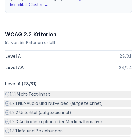
Mobilität
-Cluster →
WCAG 2.2 Kriterien
52
von
55
Kriterien erfüllt
Level A
28
/
31
Level AA
24
/
24
Level A (
28
/
31
)
Erfüllt:
1.1.1
Nicht-Text-Inhalt
Erfüllt:
1.2.1
Nur-Audio und Nur-Video (aufgezeichnet)
Erfüllt:
1.2.2
Untertitel (aufgezeichnet)
Erfüllt:
1.2.3
Audiodeskription oder Medienalternative
Erfüllt:
1.3.1
Info und Beziehungen