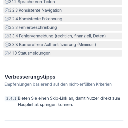
Erfüllt:
3.1.2
Sprache von Teilen
Erfüllt:
3.2.3
Konsistente Navigation
Erfüllt:
3.2.4
Konsistente Erkennung
Erfüllt:
3.3.3
Fehlerbeschreibung
Erfüllt:
3.3.4
Fehlervermeidung (rechtlich, finanziell, Daten)
Erfüllt:
3.3.8
Barrierefreie Authentifizierung (Minimum)
Erfüllt:
4.1.3
Statusmeldungen
Verbesserungstipps
Empfehlungen basierend auf den nicht-erfüllten Kriterien
Bieten Sie einen Skip-Link an, damit Nutzer direkt zum
2.4.1
Hauptinhalt springen können.