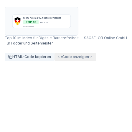
INDEX FÜR DIGITALE BARRIEREFREIHEIT
TOP 10
08/2026
accessibleai.eu
Top 10 im Index für Digitale Barrierefreiheit
—
SAGAFLOR Online GmbH
Für Footer und Seitenleisten
HTML-Code kopieren
Code anzeigen