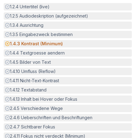
Erfüllt:
1.2.4
Untertitel (live)
Erfüllt:
1.2.5
Audiodeskription (aufgezeichnet)
Erfüllt:
1.3.4
Ausrichtung
Erfüllt:
1.3.5
Eingabezweck bestimmen
Potenzielle Barriere:
1.4.3
Kontrast (Minimum)
Erfüllt:
1.4.4
Textgroesse aendern
Erfüllt:
1.4.5
Bilder von Text
Erfüllt:
1.4.10
Umfluss (Reflow)
Erfüllt:
1.4.11
Nicht-Text-Kontrast
Erfüllt:
1.4.12
Textabstand
Erfüllt:
1.4.13
Inhalt bei Hover oder Fokus
Erfüllt:
2.4.5
Verschiedene Wege
Erfüllt:
2.4.6
Ueberschriften und Beschriftungen
Erfüllt:
2.4.7
Sichtbarer Fokus
Erfüllt:
2.4.11
Fokus nicht verdeckt (Minimum)