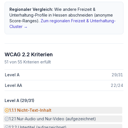
Regionaler Vergleich:
Wie andere
Freizeit &
Unterhaltung
-Profile in
Hessen
abschneiden (anonyme
Score-Ranges).
Zum regionalen
Freizeit & Unterhaltung
-
Cluster →
WCAG 2.2 Kriterien
51
von
55
Kriterien erfüllt
Level A
29
/
31
Level AA
22
/
24
Level A (
29
/
31
)
Potenzielle Barriere:
1.1.1
Nicht-Text-Inhalt
Erfüllt:
1.2.1
Nur-Audio und Nur-Video (aufgezeichnet)
Erfüllt:
1.2.2
Untertitel (aufgezeichnet)