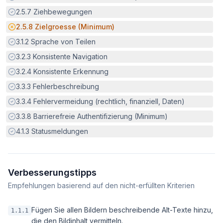
Erfüllt:
2.5.7
Ziehbewegungen
Potenzielle Barriere:
2.5.8
Zielgroesse (Minimum)
Erfüllt:
3.1.2
Sprache von Teilen
Erfüllt:
3.2.3
Konsistente Navigation
Erfüllt:
3.2.4
Konsistente Erkennung
Erfüllt:
3.3.3
Fehlerbeschreibung
Erfüllt:
3.3.4
Fehlervermeidung (rechtlich, finanziell, Daten)
Erfüllt:
3.3.8
Barrierefreie Authentifizierung (Minimum)
Erfüllt:
4.1.3
Statusmeldungen
Verbesserungstipps
Empfehlungen basierend auf den nicht-erfüllten Kriterien
Fügen Sie allen Bildern beschreibende Alt-Texte hinzu,
1.1.1
die den Bildinhalt vermitteln.