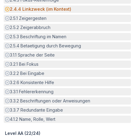
Potenzielle Barriere:
2.4.4
Linkzweck (im Kontext)
Erfüllt:
2.5.1
Zeigergesten
Erfüllt:
2.5.2
Zeigerabbruch
Erfüllt:
2.5.3
Beschriftung im Namen
Erfüllt:
2.5.4
Betaetigung durch Bewegung
Erfüllt:
3.1.1
Sprache der Seite
Erfüllt:
3.2.1
Bei Fokus
Erfüllt:
3.2.2
Bei Eingabe
Erfüllt:
3.2.6
Konsistente Hilfe
Erfüllt:
3.3.1
Fehlererkennung
Erfüllt:
3.3.2
Beschriftungen oder Anweisungen
Erfüllt:
3.3.7
Redundante Eingabe
Erfüllt:
4.1.2
Name, Rolle, Wert
Level AA (
22
/
24
)