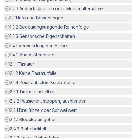
Erfüllt:
1.2.3
Audiodeskription oder Medienalternative
Erfüllt:
1.3.1
Info und Beziehungen
Erfüllt:
1.3.2
Bedeutungstragende Reihenfolge
Erfüllt:
1.3.3
Sensorische Eigenschaften
Erfüllt:
1.4.1
Verwendung von Farbe
Erfüllt:
1.4.2
Audio-Steuerung
Erfüllt:
2.1.1
Tastatur
Erfüllt:
2.1.2
Keine Tastaturfalle
Erfüllt:
2.1.4
Zeichentasten-Kurzbefehle
Erfüllt:
2.2.1
Timing einstellbar
Erfüllt:
2.2.2
Pausieren, stoppen, ausblenden
Erfüllt:
2.3.1
Drei Blitze oder Schwellwert
Erfüllt:
2.4.1
Bloecke umgehen
Erfüllt:
2.4.2
Seite betitelt
Erfüllt:
2.4.3
Fokus-Reihenfolge