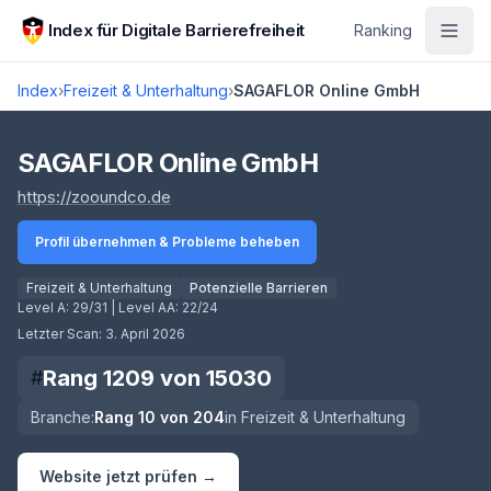
Zum Hauptinhalt springen
Index für Digitale Barrierefreiheit
Ranking
Index
›
Freizeit & Unterhaltung
›
SAGAFLOR Online GmbH
Score lädt
SAGAFLOR Online GmbH
(öffnet in neuem Tab)
https://zooundco.de
Profil übernehmen & Probleme beheben
Freizeit & Unterhaltung
Potenzielle Barrieren
Level A:
29/31
| Level AA:
22/24
Letzter Scan:
3. April 2026
Rang
1209
von
15030
#
Branche:
Rang
10
von
204
in
Freizeit & Unterhaltung
Website jetzt prüfen →