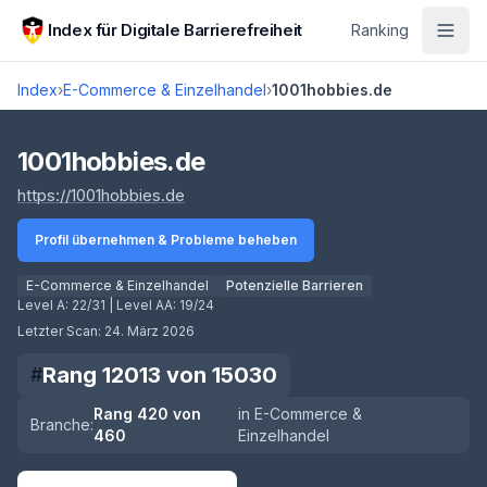
Zum Hauptinhalt springen
Index für Digitale Barrierefreiheit
Ranking
Index
›
E-Commerce & Einzelhandel
›
1001hobbies.de
Score lädt
1001hobbies.de
(öffnet in neuem Tab)
https://1001hobbies.de
Profil übernehmen & Probleme beheben
E-Commerce & Einzelhandel
Potenzielle Barrieren
Level A:
22/31
| Level AA:
19/24
Letzter Scan:
24. März 2026
Rang
12013
von
15030
#
Rang
420
von
in
E-Commerce &
Branche:
460
Einzelhandel