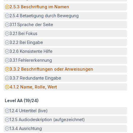
Potenzielle Barriere:
2.5.3
Beschriftung im Namen
Erfüllt:
2.5.4
Betaetigung durch Bewegung
Erfüllt:
3.1.1
Sprache der Seite
Erfüllt:
3.2.1
Bei Fokus
Erfüllt:
3.2.2
Bei Eingabe
Erfüllt:
3.2.6
Konsistente Hilfe
Erfüllt:
3.3.1
Fehlererkennung
Potenzielle Barriere:
3.3.2
Beschriftungen oder Anweisungen
Erfüllt:
3.3.7
Redundante Eingabe
Potenzielle Barriere:
4.1.2
Name, Rolle, Wert
Level AA (
19
/
24
)
Erfüllt:
1.2.4
Untertitel (live)
Erfüllt:
1.2.5
Audiodeskription (aufgezeichnet)
Erfüllt:
1.3.4
Ausrichtung