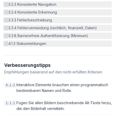
Erfüllt:
3.2.3
Konsistente Navigation
Erfüllt:
3.2.4
Konsistente Erkennung
Erfüllt:
3.3.3
Fehlerbeschreibung
Erfüllt:
3.3.4
Fehlervermeidung (rechtlich, finanziell, Daten)
Erfüllt:
3.3.8
Barrierefreie Authentifizierung (Minimum)
Erfüllt:
4.1.3
Statusmeldungen
Verbesserungstipps
Empfehlungen basierend auf den nicht-erfüllten Kriterien
Interaktive Elemente brauchen einen programmatisch
4.1.2
bestimmbaren Namen und Rolle.
Fügen Sie allen Bildern beschreibende Alt-Texte hinzu,
1.1.1
die den Bildinhalt vermitteln.