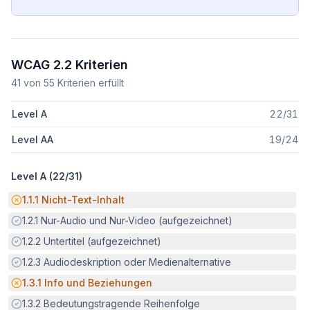
WCAG 2.2 Kriterien
41
von
55
Kriterien erfüllt
Level A
22
/
31
Level AA
19
/
24
Level A (
22
/
31
)
Potenzielle Barriere:
1.1.1
Nicht-Text-Inhalt
Erfüllt:
1.2.1
Nur-Audio und Nur-Video (aufgezeichnet)
Erfüllt:
1.2.2
Untertitel (aufgezeichnet)
Erfüllt:
1.2.3
Audiodeskription oder Medienalternative
Potenzielle Barriere:
1.3.1
Info und Beziehungen
Erfüllt:
1.3.2
Bedeutungstragende Reihenfolge