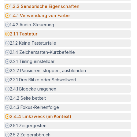
Potenzielle Barriere:
1.3.3
Sensorische Eigenschaften
Potenzielle Barriere:
1.4.1
Verwendung von Farbe
Erfüllt:
1.4.2
Audio-Steuerung
Potenzielle Barriere:
2.1.1
Tastatur
Erfüllt:
2.1.2
Keine Tastaturfalle
Erfüllt:
2.1.4
Zeichentasten-Kurzbefehle
Erfüllt:
2.2.1
Timing einstellbar
Erfüllt:
2.2.2
Pausieren, stoppen, ausblenden
Erfüllt:
2.3.1
Drei Blitze oder Schwellwert
Erfüllt:
2.4.1
Bloecke umgehen
Erfüllt:
2.4.2
Seite betitelt
Erfüllt:
2.4.3
Fokus-Reihenfolge
Potenzielle Barriere:
2.4.4
Linkzweck (im Kontext)
Erfüllt:
2.5.1
Zeigergesten
Erfüllt:
2.5.2
Zeigerabbruch