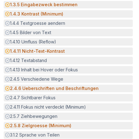
Potenzielle Barriere:
1.3.5
Eingabezweck bestimmen
Potenzielle Barriere:
1.4.3
Kontrast (Minimum)
Erfüllt:
1.4.4
Textgroesse aendern
Erfüllt:
1.4.5
Bilder von Text
Erfüllt:
1.4.10
Umfluss (Reflow)
Potenzielle Barriere:
1.4.11
Nicht-Text-Kontrast
Erfüllt:
1.4.12
Textabstand
Erfüllt:
1.4.13
Inhalt bei Hover oder Fokus
Erfüllt:
2.4.5
Verschiedene Wege
Potenzielle Barriere:
2.4.6
Ueberschriften und Beschriftungen
Erfüllt:
2.4.7
Sichtbarer Fokus
Erfüllt:
2.4.11
Fokus nicht verdeckt (Minimum)
Erfüllt:
2.5.7
Ziehbewegungen
Potenzielle Barriere:
2.5.8
Zielgroesse (Minimum)
Erfüllt:
3.1.2
Sprache von Teilen