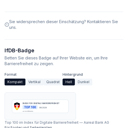
Sie widersprechen dieser Einschätzung? Kontaktieren Sie
uns.
IfDB-Badge
Betten Sie dieses Badge auf Ihrer Website ein, um Ihre
Barrierefreiheit zu zeigen.
Format
Hintergrund
Kompakt
Vertikal
Quadrat
Hell
Dunkel
INDEX FÜR DIGITALE BARRIEREFREIHEIT
TOP 100
08/2026
accessibleai.eu
Top 100 im Index für Digitale Barrierefreiheit
—
Aareal Bank AG
Für Footer und Seitenleisten