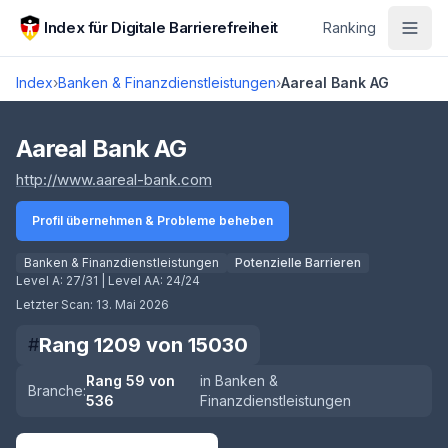
Zum Hauptinhalt springen
Index für Digitale Barrierefreiheit
Ranking
Index
›
Banken & Finanzdienstleistungen
›
Aareal Bank AG
Score lädt
Aareal Bank AG
(öffnet in neuem Tab)
http://www.aareal-bank.com
Profil übernehmen & Probleme beheben
Banken & Finanzdienstleistungen
Potenzielle Barrieren
Level A:
27/31
| Level AA:
24/24
Letzter Scan:
13. Mai 2026
Rang
1209
von
15030
#
Rang
59
von
in
Banken &
Branche:
536
Finanzdienstleistungen