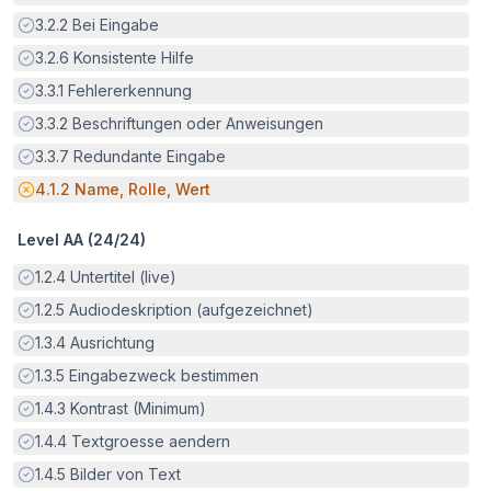
Erfüllt:
3.2.2
Bei Eingabe
Erfüllt:
3.2.6
Konsistente Hilfe
Erfüllt:
3.3.1
Fehlererkennung
Erfüllt:
3.3.2
Beschriftungen oder Anweisungen
Erfüllt:
3.3.7
Redundante Eingabe
Potenzielle Barriere:
4.1.2
Name, Rolle, Wert
Level AA (
24
/
24
)
Erfüllt:
1.2.4
Untertitel (live)
Erfüllt:
1.2.5
Audiodeskription (aufgezeichnet)
Erfüllt:
1.3.4
Ausrichtung
Erfüllt:
1.3.5
Eingabezweck bestimmen
Erfüllt:
1.4.3
Kontrast (Minimum)
Erfüllt:
1.4.4
Textgroesse aendern
Erfüllt:
1.4.5
Bilder von Text