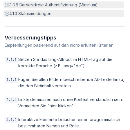
Erfüllt:
3.3.8
Barrierefreie Authentifizierung (Minimum)
Erfüllt:
4.1.3
Statusmeldungen
Verbesserungstipps
Empfehlungen basierend auf den nicht-erfüllten Kriterien
Setzen Sie das lang-Attribut im HTML-Tag auf die
3.1.1
korrekte Sprache (z.B. lang="de").
Fügen Sie allen Bildern beschreibende Alt-Texte hinzu,
1.1.1
die den Bildinhalt vermitteln.
Linktexte müssen auch ohne Kontext verständlich sein.
2.4.4
Vermeiden Sie "hier klicken".
Interaktive Elemente brauchen einen programmatisch
4.1.2
bestimmbaren Namen und Rolle.