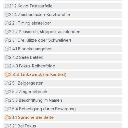
Erfüllt:
2.1.2
Keine Tastaturfalle
Erfüllt:
2.1.4
Zeichentasten-Kurzbefehle
Erfüllt:
2.2.1
Timing einstellbar
Erfüllt:
2.2.2
Pausieren, stoppen, ausblenden
Erfüllt:
2.3.1
Drei Blitze oder Schwellwert
Erfüllt:
2.4.1
Bloecke umgehen
Erfüllt:
2.4.2
Seite betitelt
Erfüllt:
2.4.3
Fokus-Reihenfolge
Potenzielle Barriere:
2.4.4
Linkzweck (im Kontext)
Erfüllt:
2.5.1
Zeigergesten
Erfüllt:
2.5.2
Zeigerabbruch
Erfüllt:
2.5.3
Beschriftung im Namen
Erfüllt:
2.5.4
Betaetigung durch Bewegung
Potenzielle Barriere:
3.1.1
Sprache der Seite
Erfüllt:
3.2.1
Bei Fokus