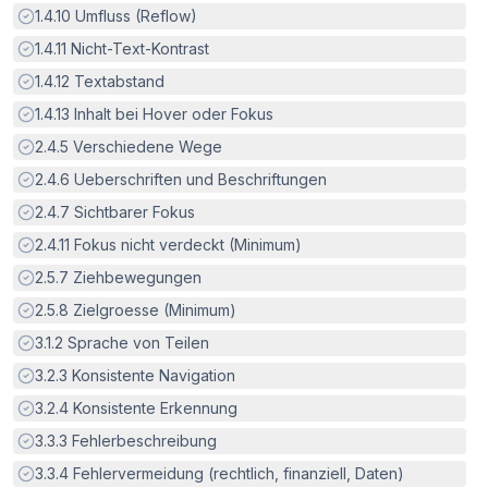
Erfüllt:
1.4.10
Umfluss (Reflow)
Erfüllt:
1.4.11
Nicht-Text-Kontrast
Erfüllt:
1.4.12
Textabstand
Erfüllt:
1.4.13
Inhalt bei Hover oder Fokus
Erfüllt:
2.4.5
Verschiedene Wege
Erfüllt:
2.4.6
Ueberschriften und Beschriftungen
Erfüllt:
2.4.7
Sichtbarer Fokus
Erfüllt:
2.4.11
Fokus nicht verdeckt (Minimum)
Erfüllt:
2.5.7
Ziehbewegungen
Erfüllt:
2.5.8
Zielgroesse (Minimum)
Erfüllt:
3.1.2
Sprache von Teilen
Erfüllt:
3.2.3
Konsistente Navigation
Erfüllt:
3.2.4
Konsistente Erkennung
Erfüllt:
3.3.3
Fehlerbeschreibung
Erfüllt:
3.3.4
Fehlervermeidung (rechtlich, finanziell, Daten)