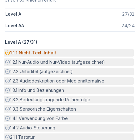
Level A
27
/
31
Level AA
24
/
24
Level A (
27
/
31
)
Potenzielle Barriere:
1.1.1
Nicht-Text-Inhalt
Erfüllt:
1.2.1
Nur-Audio und Nur-Video (aufgezeichnet)
Erfüllt:
1.2.2
Untertitel (aufgezeichnet)
Erfüllt:
1.2.3
Audiodeskription oder Medienalternative
Erfüllt:
1.3.1
Info und Beziehungen
Erfüllt:
1.3.2
Bedeutungstragende Reihenfolge
Erfüllt:
1.3.3
Sensorische Eigenschaften
Erfüllt:
1.4.1
Verwendung von Farbe
Erfüllt:
1.4.2
Audio-Steuerung
Erfüllt:
2.1.1
Tastatur