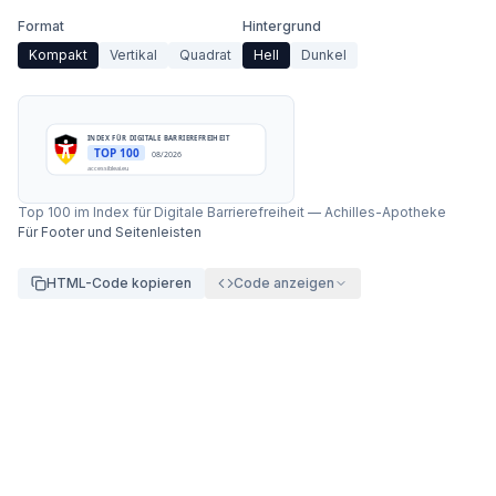
Format
Hintergrund
Kompakt
Vertikal
Quadrat
Hell
Dunkel
INDEX FÜR DIGITALE BARRIEREFREIHEIT
TOP 100
08/2026
accessibleai.eu
Top 100 im Index für Digitale Barrierefreiheit
—
Achilles-Apotheke
Für Footer und Seitenleisten
HTML-Code kopieren
Code anzeigen