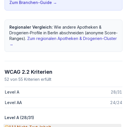
Zum Branchen-Guide →
Regionaler Vergleich:
Wie andere
Apotheken &
Drogerien
-Profile in
Berlin
abschneiden (anonyme Score-
Ranges).
Zum regionalen
Apotheken & Drogerien
-Cluster
→
WCAG 2.2 Kriterien
52
von
55
Kriterien erfüllt
Level A
28
/
31
Level AA
24
/
24
Level A (
28
/
31
)
Potenzielle Barriere: