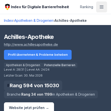
Zum Hauptinhalt springen
Index für Digitale Barrierefreiheit
Ranking
Index
›
Apotheken & Drogerien
›
Achilles-Apotheke
Score lädt
Achilles-Apotheke
(öffnet in neuem Tab)
http://www.achillesapotheke.de
Profil übernehmen & Probleme beheben
Apotheken & Drogerien
Potenzielle Barrieren
Level A:
28/31
| Level AA:
24/24
Letzter Scan:
30. Mai 2026
Rang
594
von
15030
#
Branche:
Rang
34
von
1199
in
Apotheken & Drogerien
Website jetzt prüfen →