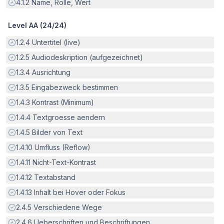
Erfüllt:
4.1.2
Name, Rolle, Wert
Level AA (
24
/
24
)
Erfüllt:
1.2.4
Untertitel (live)
Erfüllt:
1.2.5
Audiodeskription (aufgezeichnet)
Erfüllt:
1.3.4
Ausrichtung
Erfüllt:
1.3.5
Eingabezweck bestimmen
Erfüllt:
1.4.3
Kontrast (Minimum)
Erfüllt:
1.4.4
Textgroesse aendern
Erfüllt:
1.4.5
Bilder von Text
Erfüllt:
1.4.10
Umfluss (Reflow)
Erfüllt:
1.4.11
Nicht-Text-Kontrast
Erfüllt:
1.4.12
Textabstand
Erfüllt:
1.4.13
Inhalt bei Hover oder Fokus
Erfüllt:
2.4.5
Verschiedene Wege
Erfüllt:
2.4.6
Ueberschriften und Beschriftungen