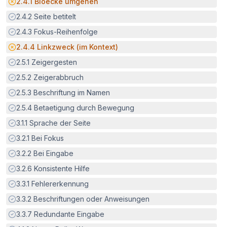
Potenzielle Barriere:
2.4.1
Bloecke umgehen
Erfüllt:
2.4.2
Seite betitelt
Erfüllt:
2.4.3
Fokus-Reihenfolge
Potenzielle Barriere:
2.4.4
Linkzweck (im Kontext)
Erfüllt:
2.5.1
Zeigergesten
Erfüllt:
2.5.2
Zeigerabbruch
Erfüllt:
2.5.3
Beschriftung im Namen
Erfüllt:
2.5.4
Betaetigung durch Bewegung
Erfüllt:
3.1.1
Sprache der Seite
Erfüllt:
3.2.1
Bei Fokus
Erfüllt:
3.2.2
Bei Eingabe
Erfüllt:
3.2.6
Konsistente Hilfe
Erfüllt:
3.3.1
Fehlererkennung
Erfüllt:
3.3.2
Beschriftungen oder Anweisungen
Erfüllt:
3.3.7
Redundante Eingabe