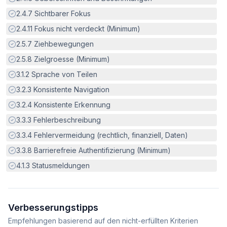
Erfüllt:
2.4.7
Sichtbarer Fokus
Erfüllt:
2.4.11
Fokus nicht verdeckt (Minimum)
Erfüllt:
2.5.7
Ziehbewegungen
Erfüllt:
2.5.8
Zielgroesse (Minimum)
Erfüllt:
3.1.2
Sprache von Teilen
Erfüllt:
3.2.3
Konsistente Navigation
Erfüllt:
3.2.4
Konsistente Erkennung
Erfüllt:
3.3.3
Fehlerbeschreibung
Erfüllt:
3.3.4
Fehlervermeidung (rechtlich, finanziell, Daten)
Erfüllt:
3.3.8
Barrierefreie Authentifizierung (Minimum)
Erfüllt:
4.1.3
Statusmeldungen
Verbesserungstipps
Empfehlungen basierend auf den nicht-erfüllten Kriterien