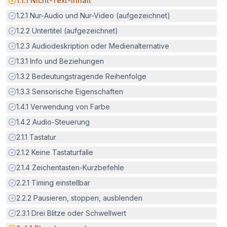
1.1.1
Nicht-Text-Inhalt
Erfüllt:
1.2.1
Nur-Audio und Nur-Video (aufgezeichnet)
Erfüllt:
1.2.2
Untertitel (aufgezeichnet)
Erfüllt:
1.2.3
Audiodeskription oder Medienalternative
Erfüllt:
1.3.1
Info und Beziehungen
Erfüllt:
1.3.2
Bedeutungstragende Reihenfolge
Erfüllt:
1.3.3
Sensorische Eigenschaften
Erfüllt:
1.4.1
Verwendung von Farbe
Erfüllt:
1.4.2
Audio-Steuerung
Erfüllt:
2.1.1
Tastatur
Erfüllt:
2.1.2
Keine Tastaturfalle
Erfüllt:
2.1.4
Zeichentasten-Kurzbefehle
Erfüllt:
2.2.1
Timing einstellbar
Erfüllt:
2.2.2
Pausieren, stoppen, ausblenden
Erfüllt:
2.3.1
Drei Blitze oder Schwellwert