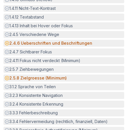
Erfüllt:
1.4.11
Nicht-Text-Kontrast
Erfüllt:
1.4.12
Textabstand
Erfüllt:
1.4.13
Inhalt bei Hover oder Fokus
Erfüllt:
2.4.5
Verschiedene Wege
Potenzielle Barriere:
2.4.6
Ueberschriften und Beschriftungen
Erfüllt:
2.4.7
Sichtbarer Fokus
Erfüllt:
2.4.11
Fokus nicht verdeckt (Minimum)
Erfüllt:
2.5.7
Ziehbewegungen
Potenzielle Barriere:
2.5.8
Zielgroesse (Minimum)
Erfüllt:
3.1.2
Sprache von Teilen
Erfüllt:
3.2.3
Konsistente Navigation
Erfüllt:
3.2.4
Konsistente Erkennung
Erfüllt:
3.3.3
Fehlerbeschreibung
Erfüllt:
3.3.4
Fehlervermeidung (rechtlich, finanziell, Daten)
Erfüllt: