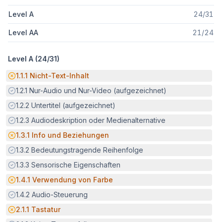
Level A
24
/
31
Level AA
21
/
24
Level A (
24
/
31
)
Potenzielle Barriere:
1.1.1
Nicht-Text-Inhalt
Erfüllt:
1.2.1
Nur-Audio und Nur-Video (aufgezeichnet)
Erfüllt:
1.2.2
Untertitel (aufgezeichnet)
Erfüllt:
1.2.3
Audiodeskription oder Medienalternative
Potenzielle Barriere:
1.3.1
Info und Beziehungen
Erfüllt:
1.3.2
Bedeutungstragende Reihenfolge
Erfüllt:
1.3.3
Sensorische Eigenschaften
Potenzielle Barriere:
1.4.1
Verwendung von Farbe
Erfüllt:
1.4.2
Audio-Steuerung
Potenzielle Barriere:
2.1.1
Tastatur