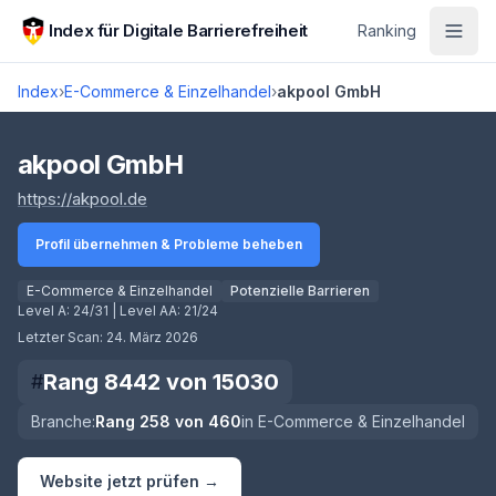
Zum Hauptinhalt springen
Index für Digitale Barrierefreiheit
Ranking
Index
›
E-Commerce & Einzelhandel
›
akpool GmbH
Score lädt
akpool GmbH
(öffnet in neuem Tab)
https://akpool.de
Profil übernehmen & Probleme beheben
E-Commerce & Einzelhandel
Potenzielle Barrieren
Level A:
24/31
| Level AA:
21/24
Letzter Scan:
24. März 2026
Rang
8442
von
15030
#
Branche:
Rang
258
von
460
in
E-Commerce & Einzelhandel
Website jetzt prüfen →