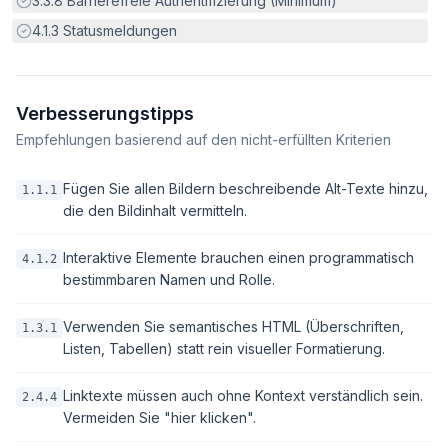
3.3.8
Barrierefreie Authentifizierung (Minimum)
Erfüllt:
4.1.3
Statusmeldungen
Verbesserungstipps
Empfehlungen basierend auf den nicht-erfüllten Kriterien
Fügen Sie allen Bildern beschreibende Alt-Texte hinzu,
1.1.1
die den Bildinhalt vermitteln.
Interaktive Elemente brauchen einen programmatisch
4.1.2
bestimmbaren Namen und Rolle.
Verwenden Sie semantisches HTML (Überschriften,
1.3.1
Listen, Tabellen) statt rein visueller Formatierung.
Linktexte müssen auch ohne Kontext verständlich sein.
2.4.4
Vermeiden Sie "hier klicken".