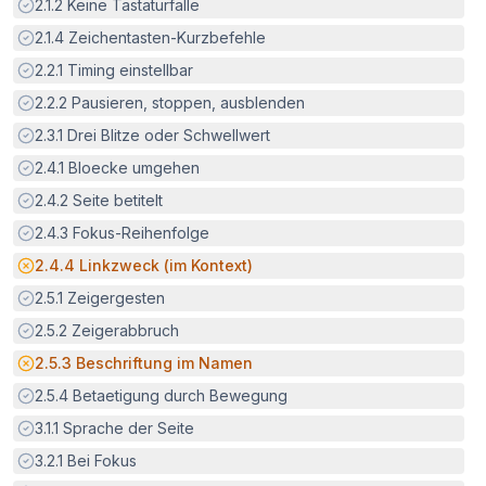
Erfüllt:
2.1.2
Keine Tastaturfalle
Erfüllt:
2.1.4
Zeichentasten-Kurzbefehle
Erfüllt:
2.2.1
Timing einstellbar
Erfüllt:
2.2.2
Pausieren, stoppen, ausblenden
Erfüllt:
2.3.1
Drei Blitze oder Schwellwert
Erfüllt:
2.4.1
Bloecke umgehen
Erfüllt:
2.4.2
Seite betitelt
Erfüllt:
2.4.3
Fokus-Reihenfolge
Potenzielle Barriere:
2.4.4
Linkzweck (im Kontext)
Erfüllt:
2.5.1
Zeigergesten
Erfüllt:
2.5.2
Zeigerabbruch
Potenzielle Barriere:
2.5.3
Beschriftung im Namen
Erfüllt:
2.5.4
Betaetigung durch Bewegung
Erfüllt:
3.1.1
Sprache der Seite
Erfüllt:
3.2.1
Bei Fokus