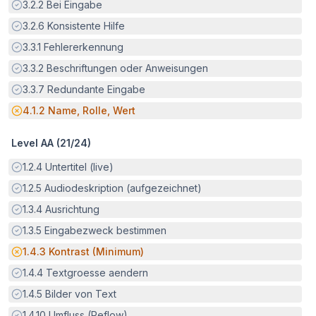
Erfüllt:
3.2.2
Bei Eingabe
Erfüllt:
3.2.6
Konsistente Hilfe
Erfüllt:
3.3.1
Fehlererkennung
Erfüllt:
3.3.2
Beschriftungen oder Anweisungen
Erfüllt:
3.3.7
Redundante Eingabe
Potenzielle Barriere:
4.1.2
Name, Rolle, Wert
Level AA (
21
/
24
)
Erfüllt:
1.2.4
Untertitel (live)
Erfüllt:
1.2.5
Audiodeskription (aufgezeichnet)
Erfüllt:
1.3.4
Ausrichtung
Erfüllt:
1.3.5
Eingabezweck bestimmen
Potenzielle Barriere:
1.4.3
Kontrast (Minimum)
Erfüllt:
1.4.4
Textgroesse aendern
Erfüllt:
1.4.5
Bilder von Text
Erfüllt:
1.4.10
Umfluss (Reflow)