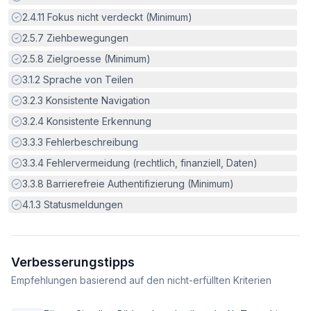
Erfüllt:
2.4.11
Fokus nicht verdeckt (Minimum)
Erfüllt:
2.5.7
Ziehbewegungen
Erfüllt:
2.5.8
Zielgroesse (Minimum)
Erfüllt:
3.1.2
Sprache von Teilen
Erfüllt:
3.2.3
Konsistente Navigation
Erfüllt:
3.2.4
Konsistente Erkennung
Erfüllt:
3.3.3
Fehlerbeschreibung
Erfüllt:
3.3.4
Fehlervermeidung (rechtlich, finanziell, Daten)
Erfüllt:
3.3.8
Barrierefreie Authentifizierung (Minimum)
Erfüllt:
4.1.3
Statusmeldungen
Verbesserungstipps
Empfehlungen basierend auf den nicht-erfüllten Kriterien