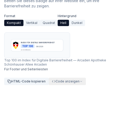
Betten Sie dieses Badge auf Ihrer Website ein, um Ihre
Barrierefreiheit zu zeigen.
Format
Hintergrund
Kompakt
Vertikal
Quadrat
Hell
Dunkel
INDEX FÜR DIGITALE BARRIEREFREIHEIT
TOP 100
08/2026
accessibleai.eu
Top 100 im Index für Digitale Barrierefreiheit
—
Arcaden Apotheke
Schönhauser Allee Arcaden
Für Footer und Seitenleisten
HTML-Code kopieren
Code anzeigen