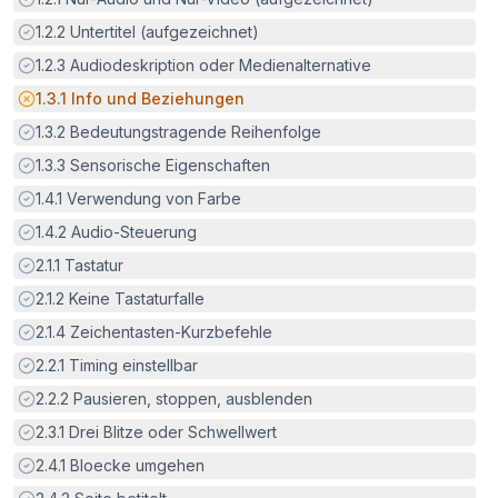
Erfüllt:
1.2.2
Untertitel (aufgezeichnet)
Erfüllt:
1.2.3
Audiodeskription oder Medienalternative
Potenzielle Barriere:
1.3.1
Info und Beziehungen
Erfüllt:
1.3.2
Bedeutungstragende Reihenfolge
Erfüllt:
1.3.3
Sensorische Eigenschaften
Erfüllt:
1.4.1
Verwendung von Farbe
Erfüllt:
1.4.2
Audio-Steuerung
Erfüllt:
2.1.1
Tastatur
Erfüllt:
2.1.2
Keine Tastaturfalle
Erfüllt:
2.1.4
Zeichentasten-Kurzbefehle
Erfüllt:
2.2.1
Timing einstellbar
Erfüllt:
2.2.2
Pausieren, stoppen, ausblenden
Erfüllt:
2.3.1
Drei Blitze oder Schwellwert
Erfüllt:
2.4.1
Bloecke umgehen
Erfüllt: