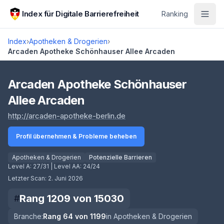
Zum Hauptinhalt springen
Index für Digitale Barrierefreiheit
Ranking
Index
›
Apotheken & Drogerien
›
Arcaden Apotheke Schönhauser Allee Arcaden
Score lädt
Arcaden Apotheke Schönhauser
Allee Arcaden
(öffnet in neuem Tab)
http://arcaden-apotheke-berlin.de
Profil übernehmen & Probleme beheben
Apotheken & Drogerien
Potenzielle Barrieren
Level A:
27/31
| Level AA:
24/24
Letzter Scan:
2. Juni 2026
Rang
1209
von
15030
#
Branche:
Rang
64
von
1199
in
Apotheken & Drogerien