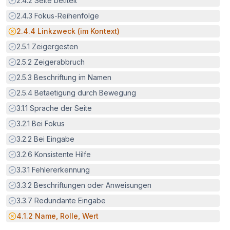
2.4.2
Seite betitelt
Erfüllt:
2.4.3
Fokus-Reihenfolge
Potenzielle Barriere:
2.4.4
Linkzweck (im Kontext)
Erfüllt:
2.5.1
Zeigergesten
Erfüllt:
2.5.2
Zeigerabbruch
Erfüllt:
2.5.3
Beschriftung im Namen
Erfüllt:
2.5.4
Betaetigung durch Bewegung
Erfüllt:
3.1.1
Sprache der Seite
Erfüllt:
3.2.1
Bei Fokus
Erfüllt:
3.2.2
Bei Eingabe
Erfüllt:
3.2.6
Konsistente Hilfe
Erfüllt:
3.3.1
Fehlererkennung
Erfüllt:
3.3.2
Beschriftungen oder Anweisungen
Erfüllt:
3.3.7
Redundante Eingabe
Potenzielle Barriere:
4.1.2
Name, Rolle, Wert