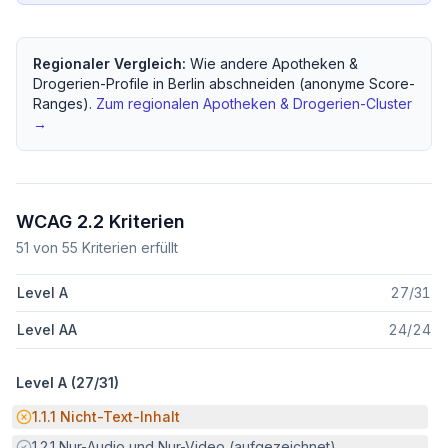
Regionaler Vergleich:
Wie andere
Apotheken &
Drogerien
-Profile in
Berlin
abschneiden (anonyme Score-
Ranges).
Zum regionalen
Apotheken & Drogerien
-Cluster
→
WCAG 2.2 Kriterien
51
von
55
Kriterien erfüllt
Level A
27
/
31
Level AA
24
/
24
Level A (
27
/
31
)
Potenzielle Barriere:
1.1.1
Nicht-Text-Inhalt
Erfüllt:
1.2.1
Nur-Audio und Nur-Video (aufgezeichnet)