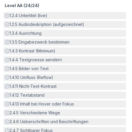
Level AA (
24
/
24
)
Erfüllt:
1.2.4
Untertitel (live)
Erfüllt:
1.2.5
Audiodeskription (aufgezeichnet)
Erfüllt:
1.3.4
Ausrichtung
Erfüllt:
1.3.5
Eingabezweck bestimmen
Erfüllt:
1.4.3
Kontrast (Minimum)
Erfüllt:
1.4.4
Textgroesse aendern
Erfüllt:
1.4.5
Bilder von Text
Erfüllt:
1.4.10
Umfluss (Reflow)
Erfüllt:
1.4.11
Nicht-Text-Kontrast
Erfüllt:
1.4.12
Textabstand
Erfüllt:
1.4.13
Inhalt bei Hover oder Fokus
Erfüllt:
2.4.5
Verschiedene Wege
Erfüllt:
2.4.6
Ueberschriften und Beschriftungen
Erfüllt:
2.4.7
Sichtbarer Fokus