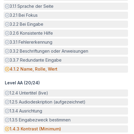
Erfüllt:
3.1.1
Sprache der Seite
Erfüllt:
3.2.1
Bei Fokus
Erfüllt:
3.2.2
Bei Eingabe
Erfüllt:
3.2.6
Konsistente Hilfe
Erfüllt:
3.3.1
Fehlererkennung
Erfüllt:
3.3.2
Beschriftungen oder Anweisungen
Erfüllt:
3.3.7
Redundante Eingabe
Potenzielle Barriere:
4.1.2
Name, Rolle, Wert
Level AA (
20
/
24
)
Erfüllt:
1.2.4
Untertitel (live)
Erfüllt:
1.2.5
Audiodeskription (aufgezeichnet)
Erfüllt:
1.3.4
Ausrichtung
Erfüllt:
1.3.5
Eingabezweck bestimmen
Potenzielle Barriere:
1.4.3
Kontrast (Minimum)