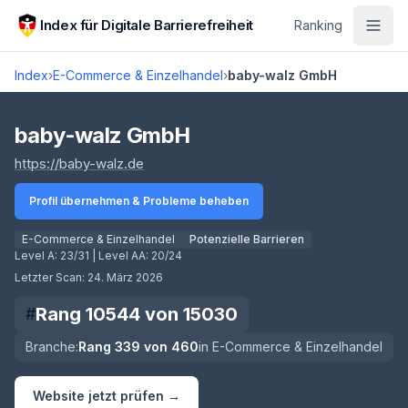
Zum Hauptinhalt springen
Index für Digitale Barrierefreiheit
Ranking
Index
›
E-Commerce & Einzelhandel
›
baby-walz GmbH
Score lädt
baby-walz GmbH
(öffnet in neuem Tab)
https://baby-walz.de
Profil übernehmen & Probleme beheben
E-Commerce & Einzelhandel
Potenzielle Barrieren
Level A:
23/31
| Level AA:
20/24
Letzter Scan:
24. März 2026
Rang
10544
von
15030
#
Branche:
Rang
339
von
460
in
E-Commerce & Einzelhandel
Website jetzt prüfen →