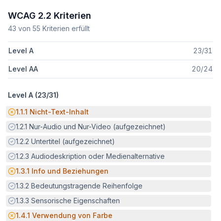
WCAG 2.2 Kriterien
43
von
55
Kriterien erfüllt
Level A
23
/
31
Level AA
20
/
24
Level A (
23
/
31
)
Potenzielle Barriere:
1.1.1
Nicht-Text-Inhalt
Erfüllt:
1.2.1
Nur-Audio und Nur-Video (aufgezeichnet)
Erfüllt:
1.2.2
Untertitel (aufgezeichnet)
Erfüllt:
1.2.3
Audiodeskription oder Medienalternative
Potenzielle Barriere:
1.3.1
Info und Beziehungen
Erfüllt:
1.3.2
Bedeutungstragende Reihenfolge
Erfüllt:
1.3.3
Sensorische Eigenschaften
Potenzielle Barriere:
1.4.1
Verwendung von Farbe