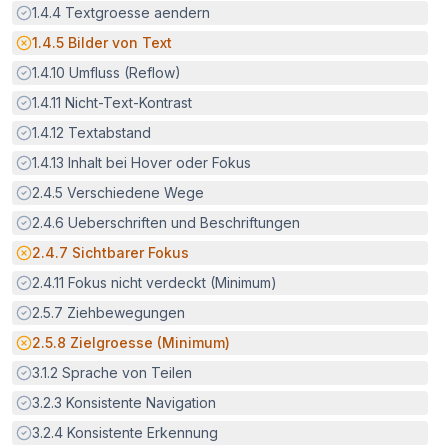
Erfüllt:
1.4.4
Textgroesse aendern
Potenzielle Barriere:
1.4.5
Bilder von Text
Erfüllt:
1.4.10
Umfluss (Reflow)
Erfüllt:
1.4.11
Nicht-Text-Kontrast
Erfüllt:
1.4.12
Textabstand
Erfüllt:
1.4.13
Inhalt bei Hover oder Fokus
Erfüllt:
2.4.5
Verschiedene Wege
Erfüllt:
2.4.6
Ueberschriften und Beschriftungen
Potenzielle Barriere:
2.4.7
Sichtbarer Fokus
Erfüllt:
2.4.11
Fokus nicht verdeckt (Minimum)
Erfüllt:
2.5.7
Ziehbewegungen
Potenzielle Barriere:
2.5.8
Zielgroesse (Minimum)
Erfüllt:
3.1.2
Sprache von Teilen
Erfüllt:
3.2.3
Konsistente Navigation
Erfüllt:
3.2.4
Konsistente Erkennung