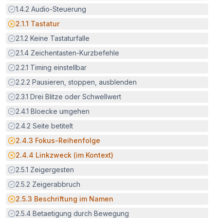
Erfüllt:
1.4.2
Audio-Steuerung
Potenzielle Barriere:
2.1.1
Tastatur
Erfüllt:
2.1.2
Keine Tastaturfalle
Erfüllt:
2.1.4
Zeichentasten-Kurzbefehle
Erfüllt:
2.2.1
Timing einstellbar
Erfüllt:
2.2.2
Pausieren, stoppen, ausblenden
Erfüllt:
2.3.1
Drei Blitze oder Schwellwert
Erfüllt:
2.4.1
Bloecke umgehen
Erfüllt:
2.4.2
Seite betitelt
Potenzielle Barriere:
2.4.3
Fokus-Reihenfolge
Potenzielle Barriere:
2.4.4
Linkzweck (im Kontext)
Erfüllt:
2.5.1
Zeigergesten
Erfüllt:
2.5.2
Zeigerabbruch
Potenzielle Barriere:
2.5.3
Beschriftung im Namen
Erfüllt:
2.5.4
Betaetigung durch Bewegung