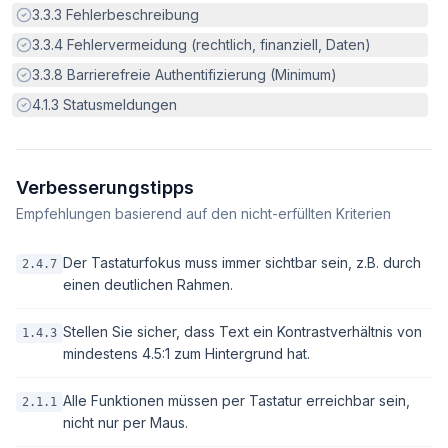
Erfüllt:
3.3.3
Fehlerbeschreibung
Erfüllt:
3.3.4
Fehlervermeidung (rechtlich, finanziell, Daten)
Erfüllt:
3.3.8
Barrierefreie Authentifizierung (Minimum)
Erfüllt:
4.1.3
Statusmeldungen
Verbesserungstipps
Empfehlungen basierend auf den nicht-erfüllten Kriterien
Der Tastaturfokus muss immer sichtbar sein, z.B. durch
2.4.7
einen deutlichen Rahmen.
Stellen Sie sicher, dass Text ein Kontrastverhältnis von
1.4.3
mindestens 4.5:1 zum Hintergrund hat.
Alle Funktionen müssen per Tastatur erreichbar sein,
2.1.1
nicht nur per Maus.